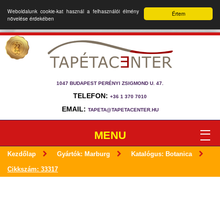
Weboldalunk cookie-kat használ a felhasználói élmény
Értem
növelése érdekében
1047 BUDAPEST PERÉNYI ZSIGMOND U. 47.
TELEFON:
+36 1 370 7010
EMAIL:
TAPETA@TAPETACENTER.HU
MENU
Kezdőlap
Gyártók: Marburg
Katalógus: Botanica
Cikkszám: 33317