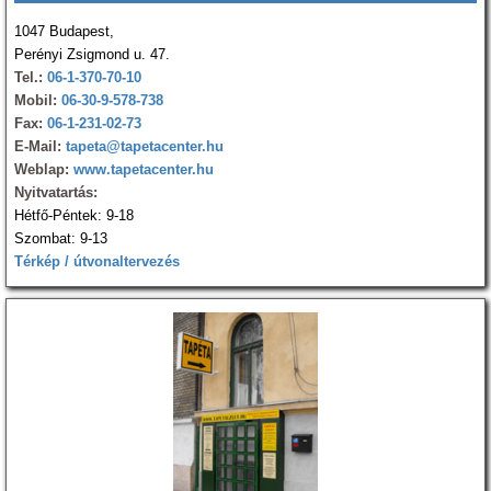
1047 Budapest,
Perényi Zsigmond u. 47.
Tel.:
06-1-370-70-10
Mobil:
06-30-9-578-738
Fax:
06-1-231-02-73
E-Mail:
tapeta@tapetacenter.hu
Weblap:
www.tapetacenter.hu
Nyitvatartás:
Hétfő-Péntek: 9-18
Szombat: 9-13
Térkép / útvonaltervezés