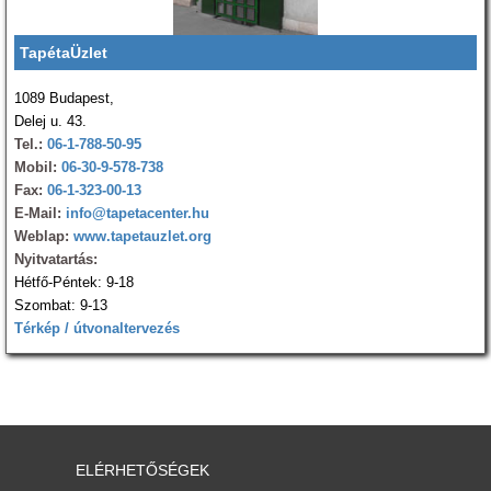
TapétaÜzlet
1089 Budapest,
Delej u. 43.
Tel.:
06-1-788-50-95
Mobil:
06-30-9-578-738
Fax:
06-1-323-00-13
E-Mail:
info@tapetacenter.hu
Weblap:
www.tapetauzlet.org
Nyitvatartás:
Hétfő-Péntek: 9-18
Szombat: 9-13
Térkép / útvonaltervezés
ELÉRHETŐSÉGEK