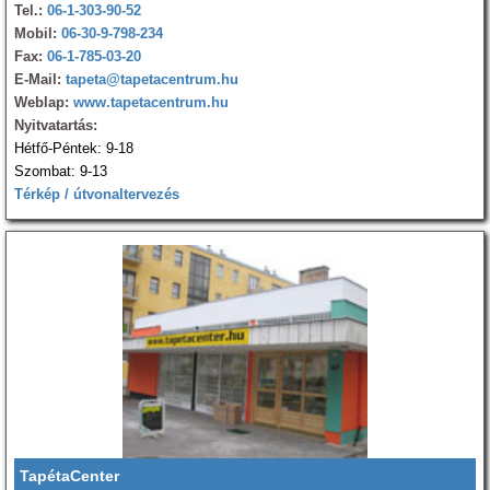
Tel.:
06-1-303-90-52
Mobil:
06-30-9-798-234
Fax:
06-1-785-03-20
E-Mail:
tapeta@tapetacentrum.hu
Weblap:
www.tapetacentrum.hu
Nyitvatartás:
Hétfő-Péntek: 9-18
Szombat: 9-13
Térkép / útvonaltervezés
TapétaCenter