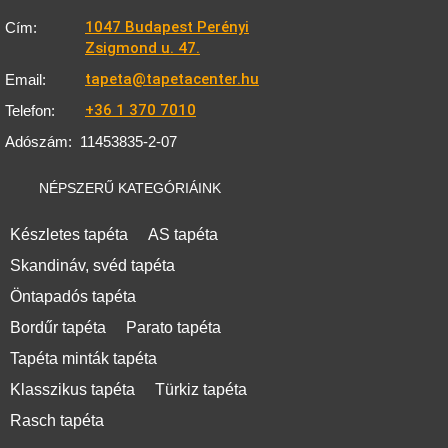
1047 Budapest Perényi
Cím:
Zsigmond u. 47.
tapeta@tapetacenter.hu
Email:
+36 1 370 7010
Telefon:
Adószám:
11453835-2-07
NÉPSZERŰ KATEGÓRIÁINK
Készletes tapéta
AS tapéta
Skandináv, svéd tapéta
Öntapadós tapéta
Bordűr tapéta
Parato tapéta
Tapéta minták tapéta
Klasszikus tapéta
Türkiz tapéta
Rasch tapéta