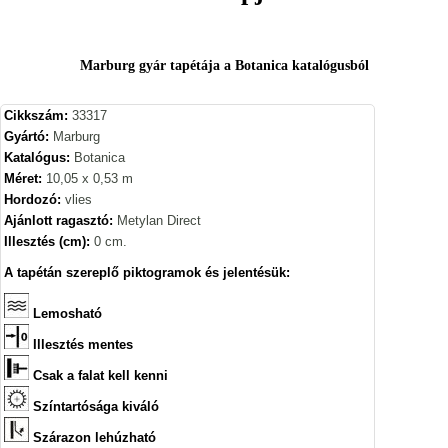
Marburg gyár tapétája a Botanica katalógusból
Cikkszám:
33317
Gyártó:
Marburg
Katalógus:
Botanica
Méret:
10,05 x 0,53 m
Hordozó:
vlies
Ajánlott ragasztó:
Metylan Direct
Illesztés (cm):
0 cm.
A tapétán szereplő piktogramok és jelentésük:
Lemosható
Illesztés mentes
Csak a falat kell kenni
Színtartósága kiváló
Szárazon lehúzható