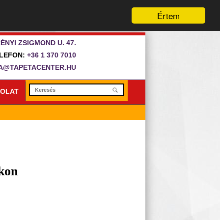
Értem
ÉNYI ZSIGMOND U. 47.
LEFON:
+36 1 370 7010
A@TAPETACENTER.HU
OLAT
ákon