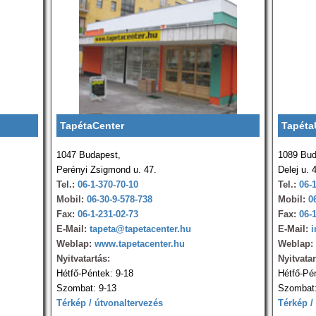
TapétaCenter
Tapéta
1047 Budapest,
1089 Bud
Perényi Zsigmond u. 47.
Delej u. 
Tel.:
06-1-370-70-10
Tel.:
06-
Mobil:
06-30-9-578-738
Mobil:
0
Fax:
06-1-231-02-73
Fax:
06-
E-Mail:
tapeta@tapetacenter.hu
E-Mail:
i
Weblap:
www.tapetacenter.hu
Weblap:
Nyitvatartás:
Nyitvatar
Hétfő-Péntek: 9-18
Hétfő-Pé
Szombat: 9-13
Szombat:
Térkép / útvonaltervezés
Térkép /