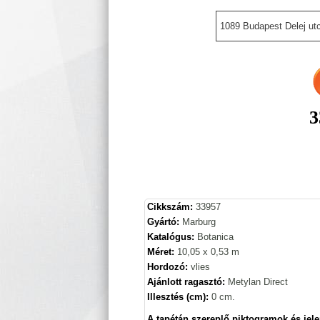
1089 Budapest Delej utc
3
Cikkszám:
33957
Gyártó:
Marburg
Katalógus:
Botanica
Méret:
10,05 x 0,53 m
Hordozó:
vlies
Ajánlott ragasztó:
Metylan Direct
Illesztés (cm):
0 cm.
A tapétán szereplő piktogramok és jele