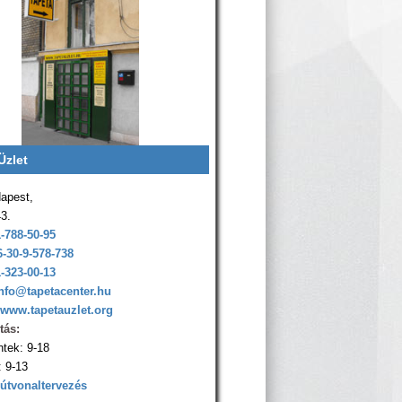
Üzlet
apest,
43.
1-788-50-95
6-30-9-578-738
1-323-00-13
nfo@tapetacenter.hu
www.tapetauzlet.org
tás:
ntek: 9-18
 9-13
 útvonaltervezés