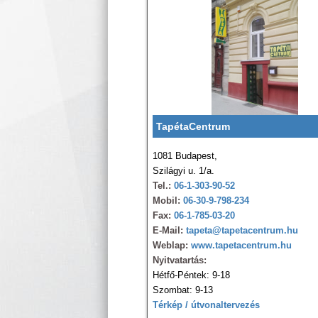
TapétaCentrum
1081 Budapest,
Szilágyi u. 1/a.
Tel.:
06-1-303-90-52
Mobil:
06-30-9-798-234
Fax:
06-1-785-03-20
E-Mail:
tapeta@tapetacentrum.hu
Weblap:
www.tapetacentrum.hu
Nyitvatartás:
Hétfő-Péntek: 9-18
Szombat: 9-13
Térkép / útvonaltervezés