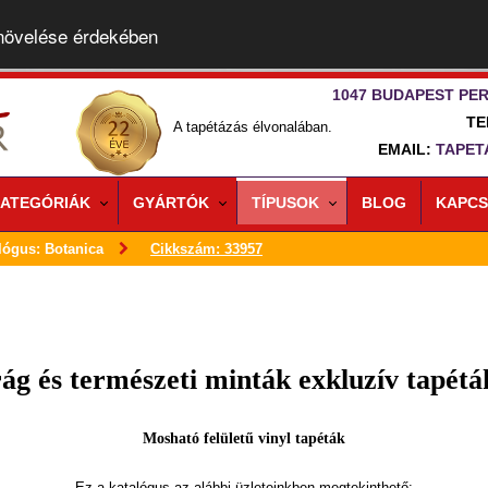
 növelése érdekében
1047 BUDAPEST PER
TE
A tapétázás élvonalában.
EMAIL:
TAPET
ATEGÓRIÁK
GYÁRTÓK
TÍPUSOK
BLOG
KAPCS
lógus: Botanica
Cikkszám: 33957
ág és természeti minták exkluzív tapét
Mosható felületű vinyl tapéták
Ez a katalógus az alábbi üzleteinkben megtekinthető: