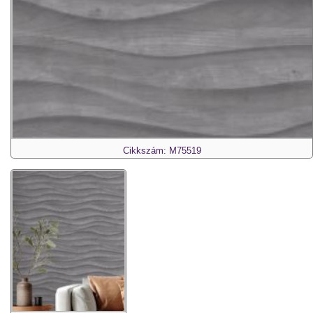
Cikkszám: M75519