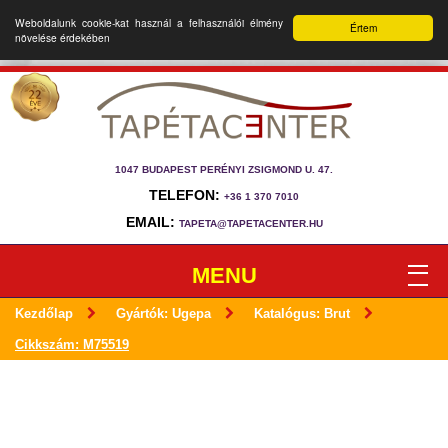
Weboldalunk cookie-kat használ a felhasználói élmény
Értem
növelése érdekében
1047 BUDAPEST PERÉNYI ZSIGMOND U. 47.
TELEFON:
+36 1 370 7010
EMAIL:
TAPETA@TAPETACENTER.HU
MENU
Kezdőlap
Gyártók: Ugepa
Katalógus: Brut
Cikkszám: M75519