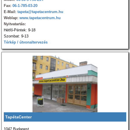
Fax:
06-1-785-03-20
E-Mail:
tapeta@tapetacentrum.hu
Weblap:
www.tapetacentrum.hu
Nyitvatartás:
Hétfő-Péntek: 9-18
Szombat: 9-13
Térkép / útvonaltervezés
TapétaCenter
1047 Budapest,