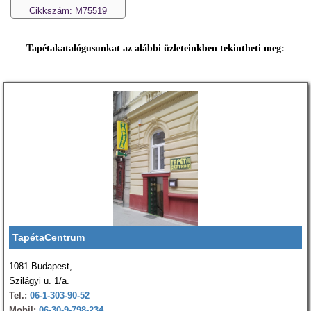
Cikkszám: M75519
Tapétakatalógusunkat az alábbi üzleteinkben tekintheti meg:
TapétaCentrum
1081 Budapest,
Szilágyi u. 1/a.
Tel.:
06-1-303-90-52
Mobil:
06-30-9-798-234