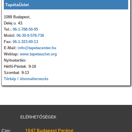
TapétaÜzlet
1089 Budapest,
Delej u. 43.
Tel.:
06-1-788-50-95
Mobil:
06-30-9-578-738
Fax:
06-1-323-00-13
E-Mail:
info@tapetacenter.hu
Weblap:
www.tapetauzlet.org
Nyitvatartás:
Hétfő-Péntek: 9-18
Szombat: 9-13
Térkép / útvonaltervezés
ELÉRHETŐSÉGEK
1047 Budapest Perényi
Cím: