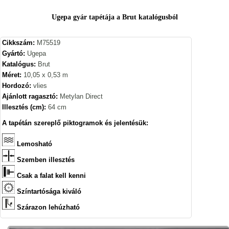
Ugepa gyár tapétája a Brut katalógusból
Cikkszám:
M75519
Gyártó:
Ugepa
Katalógus:
Brut
Méret:
10,05 x 0,53 m
Hordozó:
vlies
Ajánlott ragasztó:
Metylan Direct
Illesztés (cm):
64 cm
A tapétán szereplő piktogramok és jelentésük:
Lemosható
Szemben illesztés
Csak a falat kell kenni
Színtartósága kiváló
Szárazon lehúzható