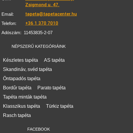
Zsigmond u. 47.
tapeta@tapetacenter.hu
Email:
+36 1 370 7010
Telefon:
Adószám:
11453835-2-07
NÉPSZERŰ KATEGÓRIÁINK
Készletes tapéta
AS tapéta
Skandináv, svéd tapéta
Öntapadós tapéta
Bordűr tapéta
Parato tapéta
Tapéta minták tapéta
Klasszikus tapéta
Türkiz tapéta
Rasch tapéta
FACEBOOK