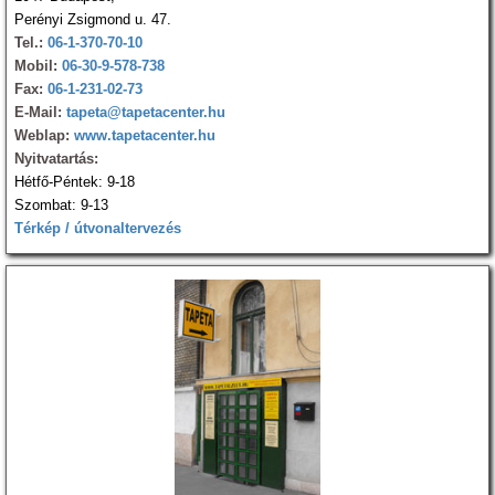
Perényi Zsigmond u. 47.
Tel.:
06-1-370-70-10
Mobil:
06-30-9-578-738
Fax:
06-1-231-02-73
E-Mail:
tapeta@tapetacenter.hu
Weblap:
www.tapetacenter.hu
Nyitvatartás:
Hétfő-Péntek: 9-18
Szombat: 9-13
Térkép / útvonaltervezés