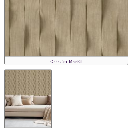
Cikkszám: M75608