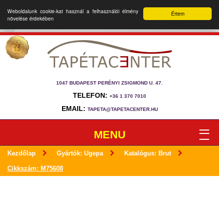
Weboldalunk cookie-kat használ a felhasználói élmény
Értem
növelése érdekében
1047 BUDAPEST PERÉNYI ZSIGMOND U. 47.
TELEFON:
+36 1 370 7010
EMAIL:
TAPETA@TAPETACENTER.HU
MENU
Kezdőlap
Gyártók: Ugepa
Katalógus: Brut
Cikkszám: M75608