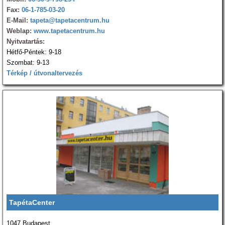
Fax:
06-1-785-03-20
E-Mail:
tapeta@tapetacentrum.hu
Weblap:
www.tapetacentrum.hu
Nyitvatartás:
Hétfő-Péntek: 9-18
Szombat: 9-13
Térkép / útvonaltervezés
TapétaCenter
1047 Budapest,