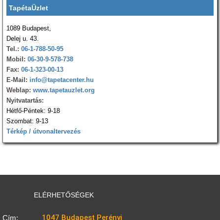
TapétaÜzlet
1089 Budapest,
Delej u. 43.
Tel.:
06-1-788-50-95
Mobil:
06-30-9-578-738
Fax:
06-1-323-00-13
E-Mail:
info@tapetacenter.hu
Weblap:
www.tapetauzlet.org
Nyitvatartás:
Hétfő-Péntek: 9-18
Szombat: 9-13
Térkép / útvonaltervezés
ELÉRHETŐSÉGEK
1047 Budapest Perényi
Cím: