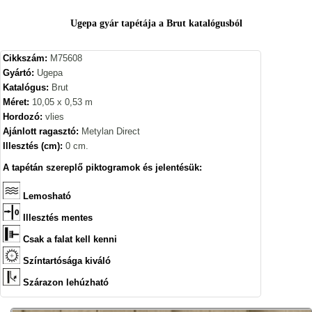
Ugepa gyár tapétája a Brut katalógusból
Cikkszám:
M75608
Gyártó:
Ugepa
Katalógus:
Brut
Méret:
10,05 x 0,53 m
Hordozó:
vlies
Ajánlott ragasztó:
Metylan Direct
Illesztés (cm):
0 cm.
A tapétán szereplő piktogramok és jelentésük:
Lemosható
Illesztés mentes
Csak a falat kell kenni
Színtartósága kiváló
Szárazon lehúzható