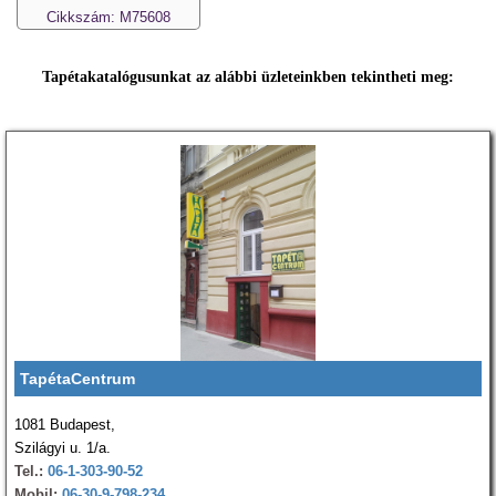
Cikkszám: M75608
Tapétakatalógusunkat az alábbi üzleteinkben tekintheti meg:
TapétaCentrum
1081 Budapest,
Szilágyi u. 1/a.
Tel.:
06-1-303-90-52
Mobil:
06-30-9-798-234