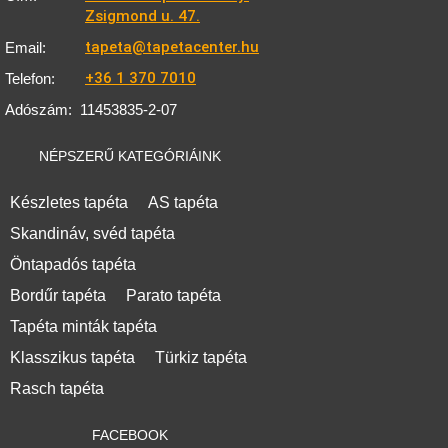
Zsigmond u. 47.
tapeta@tapetacenter.hu
Email:
+36 1 370 7010
Telefon:
Adószám:
11453835-2-07
NÉPSZERŰ KATEGÓRIÁINK
Készletes tapéta
AS tapéta
Skandináv, svéd tapéta
Öntapadós tapéta
Bordűr tapéta
Parato tapéta
Tapéta minták tapéta
Klasszikus tapéta
Türkiz tapéta
Rasch tapéta
FACEBOOK