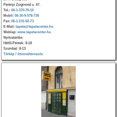
Perényi Zsigmond u. 47.
Tel.:
06-1-370-70-10
Mobil:
06-30-9-578-738
Fax:
06-1-231-02-73
E-Mail:
tapeta@tapetacenter.hu
Weblap:
www.tapetacenter.hu
Nyitvatartás:
Hétfő-Péntek: 9-18
Szombat: 9-13
Térkép / útvonaltervezés