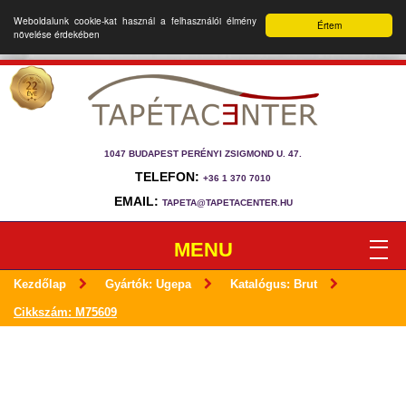
Weboldalunk cookie-kat használ a felhasználói élmény
Értem
növelése érdekében
1047 BUDAPEST PERÉNYI ZSIGMOND U. 47.
TELEFON:
+36 1 370 7010
EMAIL:
TAPETA@TAPETACENTER.HU
MENU
Kezdőlap
Gyártók: Ugepa
Katalógus: Brut
Cikkszám: M75609