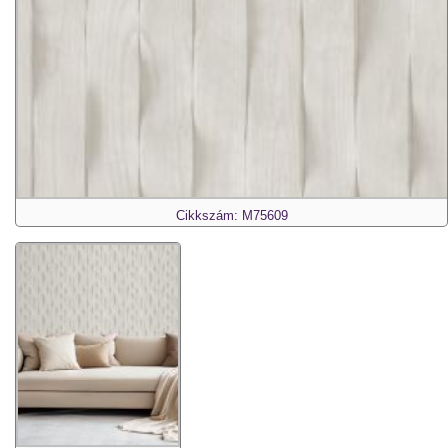
Cikkszám: M75609