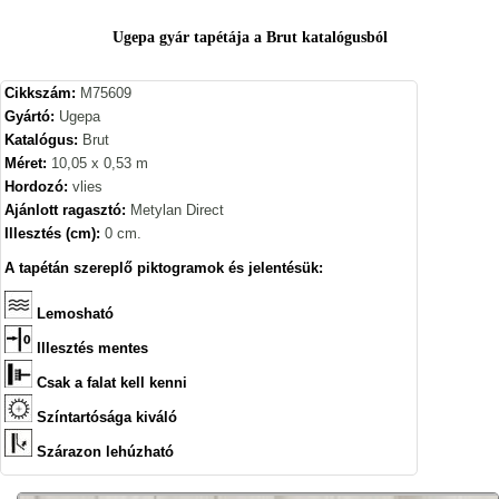
Ugepa gyár tapétája a Brut katalógusból
Cikkszám:
M75609
Gyártó:
Ugepa
Katalógus:
Brut
Méret:
10,05 x 0,53 m
Hordozó:
vlies
Ajánlott ragasztó:
Metylan Direct
Illesztés (cm):
0 cm.
A tapétán szereplő piktogramok és jelentésük:
Lemosható
Illesztés mentes
Csak a falat kell kenni
Színtartósága kiváló
Szárazon lehúzható