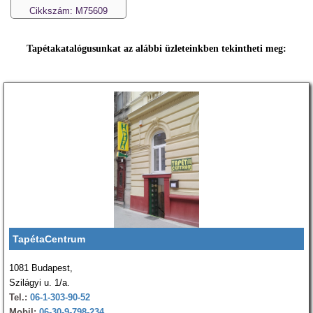
Cikkszám: M75609
Tapétakatalógusunkat az alábbi üzleteinkben tekintheti meg:
TapétaCentrum
1081 Budapest,
Szilágyi u. 1/a.
Tel.:
06-1-303-90-52
Mobil:
06-30-9-798-234