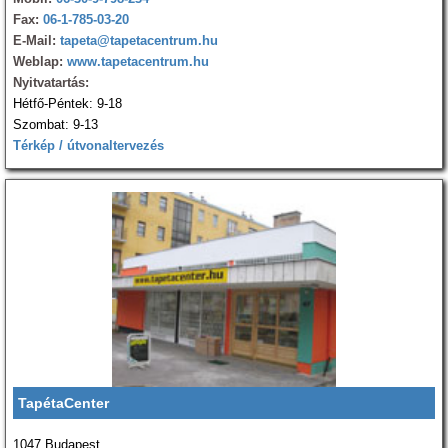
Fax:
06-1-785-03-20
E-Mail:
tapeta@tapetacentrum.hu
Weblap:
www.tapetacentrum.hu
Nyitvatartás:
Hétfő-Péntek: 9-18
Szombat: 9-13
Térkép / útvonaltervezés
TapétaCenter
1047 Budapest,