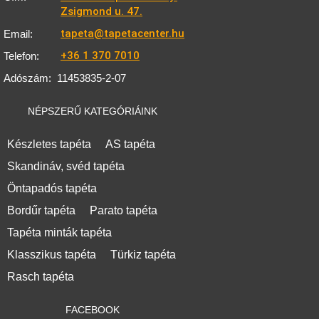
Zsigmond u. 47.
tapeta@tapetacenter.hu
Email:
+36 1 370 7010
Telefon:
Adószám:
11453835-2-07
NÉPSZERŰ KATEGÓRIÁINK
Készletes tapéta
AS tapéta
Skandináv, svéd tapéta
Öntapadós tapéta
Bordűr tapéta
Parato tapéta
Tapéta minták tapéta
Klasszikus tapéta
Türkiz tapéta
Rasch tapéta
FACEBOOK