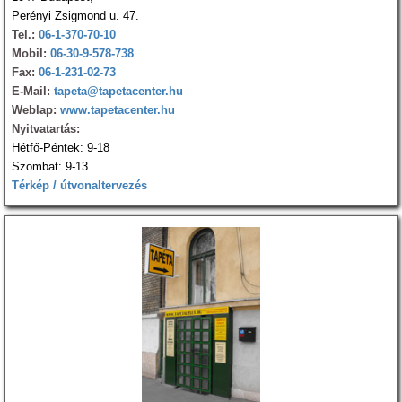
Perényi Zsigmond u. 47.
Tel.:
06-1-370-70-10
Mobil:
06-30-9-578-738
Fax:
06-1-231-02-73
E-Mail:
tapeta@tapetacenter.hu
Weblap:
www.tapetacenter.hu
Nyitvatartás:
Hétfő-Péntek: 9-18
Szombat: 9-13
Térkép / útvonaltervezés