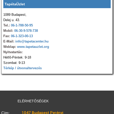
TapétaÜzlet
1089 Budapest,
Delej u. 43.
Tel.:
06-1-788-50-95
Mobil:
06-30-9-578-738
Fax:
06-1-323-00-13
E-Mail:
info@tapetacenter.hu
Weblap:
www.tapetauzlet.org
Nyitvatartás:
Hétfő-Péntek: 9-18
Szombat: 9-13
Térkép / útvonaltervezés
ELÉRHETŐSÉGEK
1047 Budapest Perényi
Cím: