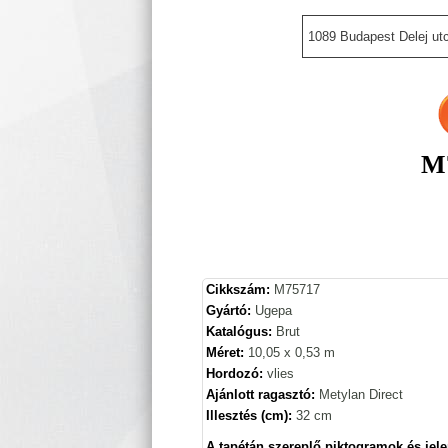
1089 Budapest Delej utc
M7
Cikkszám:
M75717
Gyártó:
Ugepa
Katalógus:
Brut
Méret:
10,05 x 0,53 m
Hordozó:
vlies
Ajánlott ragasztó:
Metylan Direct
Illesztés (cm):
32 cm
A tapétán szereplő piktogramok és jele