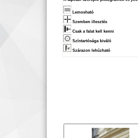
Lemosható
Szemben illesztés
Csak a falat kell kenni
Színtartósága kiváló
Szárazon lehúzható