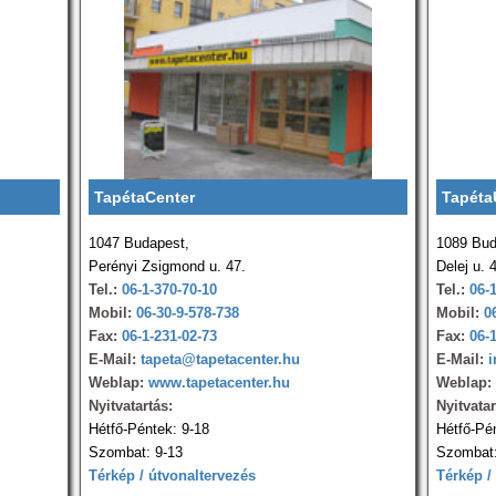
TapétaCenter
Tapéta
1047 Budapest,
1089 Bud
Perényi Zsigmond u. 47.
Delej u. 
Tel.:
06-1-370-70-10
Tel.:
06-
Mobil:
06-30-9-578-738
Mobil:
0
Fax:
06-1-231-02-73
Fax:
06-
E-Mail:
tapeta@tapetacenter.hu
E-Mail:
i
Weblap:
www.tapetacenter.hu
Weblap:
Nyitvatartás:
Nyitvatar
Hétfő-Péntek: 9-18
Hétfő-Pé
Szombat: 9-13
Szombat:
Térkép / útvonaltervezés
Térkép /