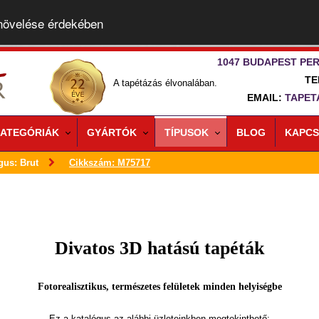
 növelése érdekében
1047 BUDAPEST PER
TE
A tapétázás élvonalában.
EMAIL:
TAPET
ATEGÓRIÁK
GYÁRTÓK
TÍPUSOK
BLOG
KAPCS
gus: Brut
Cikkszám: M75717
Divatos 3D hatású tapéták
Fotorealisztikus, természetes felületek minden helyiségbe
Ez a katalógus az alábbi üzleteinkben megtekinthető: