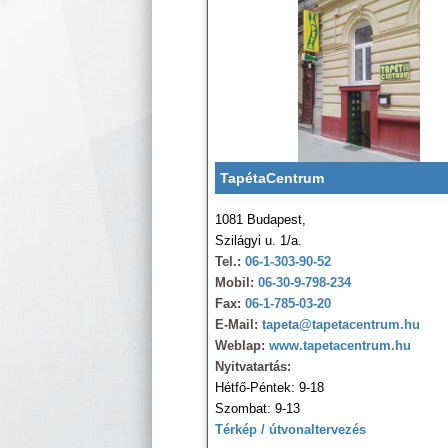
TapétaCentrum
1081 Budapest,
Szilágyi u. 1/a.
Tel.:
06-1-303-90-52
Mobil:
06-30-9-798-234
Fax:
06-1-785-03-20
E-Mail:
tapeta@tapetacentrum.hu
Weblap:
www.tapetacentrum.hu
Nyitvatartás:
Hétfő-Péntek: 9-18
Szombat: 9-13
Térkép / útvonaltervezés