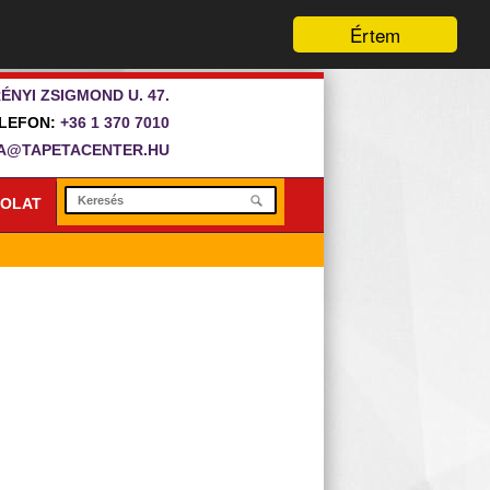
Értem
ÉNYI ZSIGMOND U. 47.
LEFON:
+36 1 370 7010
A@TAPETACENTER.HU
OLAT