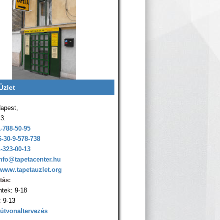
Üzlet
apest,
43.
1-788-50-95
6-30-9-578-738
1-323-00-13
nfo@tapetacenter.hu
www.tapetauzlet.org
tás:
ntek: 9-18
 9-13
 útvonaltervezés