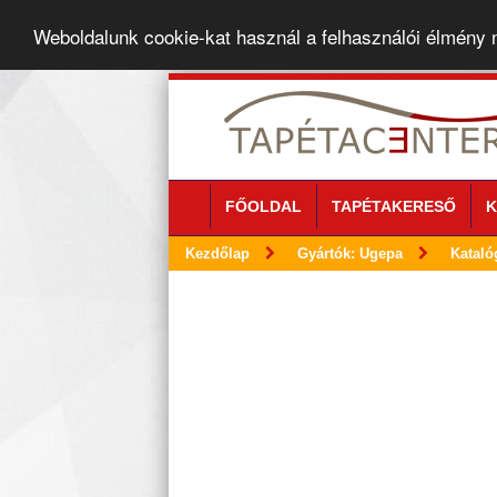
Weboldalunk cookie-kat használ a felhasználói élmény
FŐOLDAL
TAPÉTAKERESŐ
K
Kezdőlap
Gyártók: Ugepa
Kataló