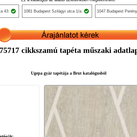
a 43:
1081 Budapest Szilágyi utca 1/a:
1047 Budapest Perény
5717 cikkszamú tapéta műszaki adatla
Ugepa gyár tapétája a Brut katalógusból
ntésük: