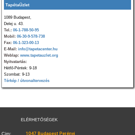
TapétaÜzlet
1089 Budapest,
Delej u. 43.
Tel.:
06-1-788-50-95
Mobil:
06-30-9-578-738
Fax:
06-1-323-00-13
E-Mail:
info@tapetacenter.hu
Weblap:
www.tapetauzlet.org
Nyitvatartás:
Hétfő-Péntek: 9-18
Szombat: 9-13
Térkép / útvonaltervezés
ELÉRHETŐSÉGEK
1047 Budapest Perényi
Cím: