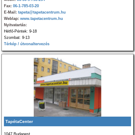
Fax:
06-1-785-03-20
E-Mail:
tapeta@tapetacentrum.hu
Weblap:
www.tapetacentrum.hu
Nyitvatartás:
Hétfő-Péntek: 9-18
Szombat: 9-13
Térkép / útvonaltervezés
TapétaCenter
1047 Budapest,