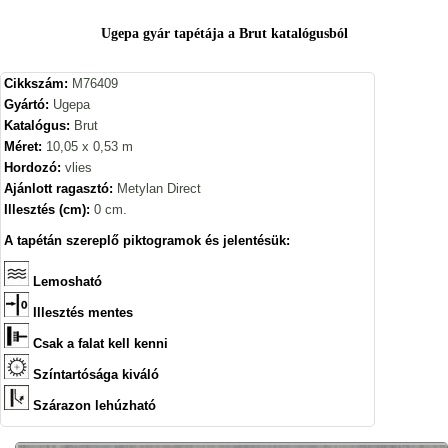
Ugepa gyár tapétája a Brut katalógusból
Cikkszám:
M76409
Gyártó:
Ugepa
Katalógus:
Brut
Méret:
10,05 x 0,53 m
Hordozó:
vlies
Ajánlott ragasztó:
Metylan Direct
Illesztés (cm):
0 cm.
A tapétán szereplő piktogramok és jelentésük:
Lemosható
Illesztés mentes
Csak a falat kell kenni
Színtartósága kiváló
Szárazon lehúzható