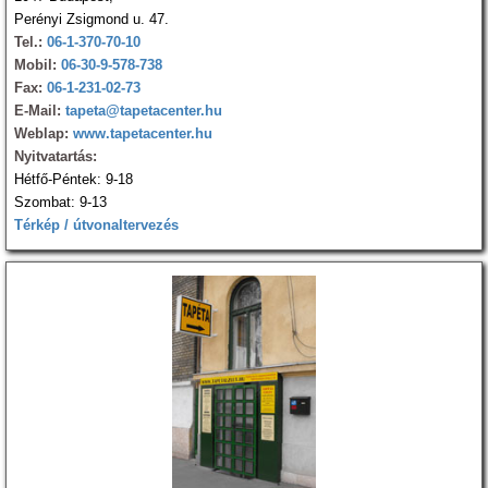
Perényi Zsigmond u. 47.
Tel.:
06-1-370-70-10
Mobil:
06-30-9-578-738
Fax:
06-1-231-02-73
E-Mail:
tapeta@tapetacenter.hu
Weblap:
www.tapetacenter.hu
Nyitvatartás:
Hétfő-Péntek: 9-18
Szombat: 9-13
Térkép / útvonaltervezés