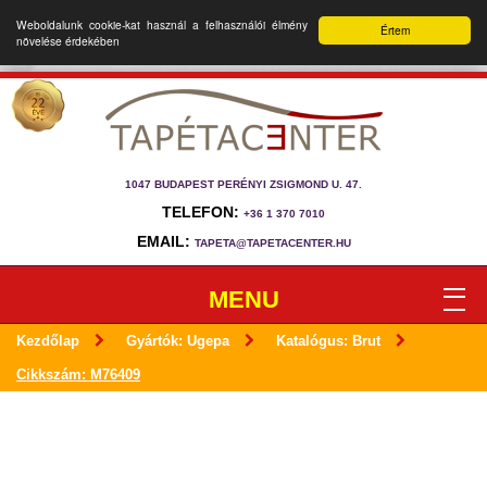
Weboldalunk cookie-kat használ a felhasználói élmény
Értem
növelése érdekében
1047 BUDAPEST PERÉNYI ZSIGMOND U. 47.
TELEFON:
+36 1 370 7010
EMAIL:
TAPETA@TAPETACENTER.HU
MENU
Kezdőlap
Gyártók: Ugepa
Katalógus: Brut
Cikkszám: M76409