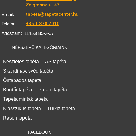
Zsigmond u. 47.
tapeta@tapetacenter.hu
Email:
+36 1 370 7010
Telefon:
Adószám:
11453835-2-07
NÉPSZERŰ KATEGÓRIÁINK
Készletes tapéta
AS tapéta
Skandináv, svéd tapéta
Öntapadós tapéta
Bordűr tapéta
Parato tapéta
Tapéta minták tapéta
Klasszikus tapéta
Türkiz tapéta
Rasch tapéta
FACEBOOK