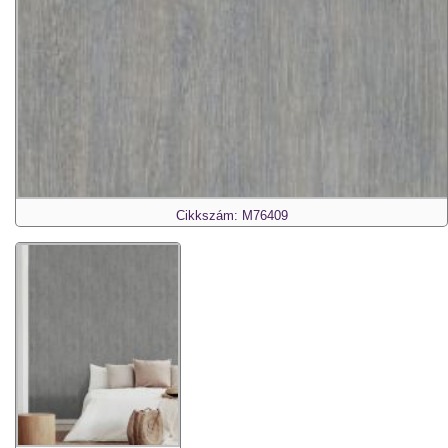
Cikkszám: M76409