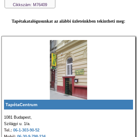
Cikkszám: M76409
Tapétakatalógusunkat az alábbi üzleteinkben tekintheti meg:
TapétaCentrum
1081 Budapest,
Szilágyi u. 1/a.
Tel.:
06-1-303-90-52
Mobil:
06-30-9-798-234