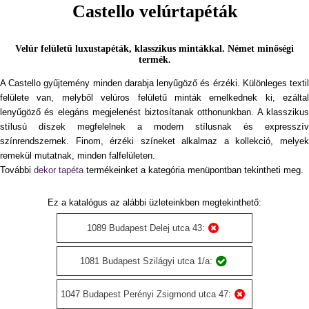
Castello velúrtapéták
Velúr felületű luxustapéták, klasszikus mintákkal. Német minőségi
termék.
A Castello gyűjtemény minden darabja lenyűgöző és érzéki. Különleges textil
felülete van, melyből velúros felületű minták emelkednek ki, ezáltal
lenyűgöző és elegáns megjelenést biztosítanak otthonunkban. A klasszikus
stílusú díszek megfelelnek a modern stílusnak és expresszív
színrendszernek. Finom, érzéki színeket alkalmaz a kollekció, melyek
remekül mutatnak, minden falfelületen.
További
dekor tapéta
termékeinket a kategória menüpontban tekintheti meg.
Ez a katalógus az alábbi üzleteinkben megtekinthető:
1089 Budapest Delej utca 43:
1081 Budapest Szilágyi utca 1/a:
1047 Budapest Perényi Zsigmond utca 47: