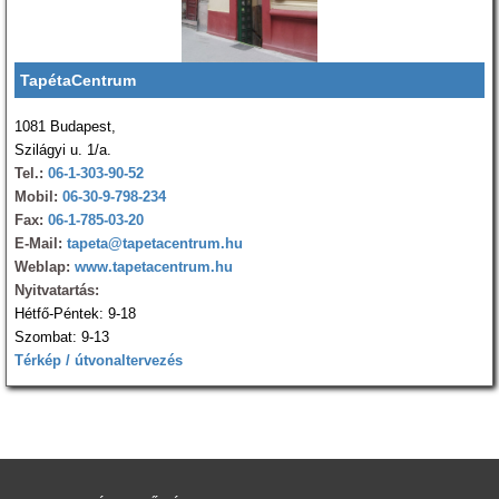
TapétaCentrum
1081 Budapest,
Szilágyi u. 1/a.
Tel.:
06-1-303-90-52
Mobil:
06-30-9-798-234
Fax:
06-1-785-03-20
E-Mail:
tapeta@tapetacentrum.hu
Weblap:
www.tapetacentrum.hu
Nyitvatartás:
Hétfő-Péntek: 9-18
Szombat: 9-13
Térkép / útvonaltervezés