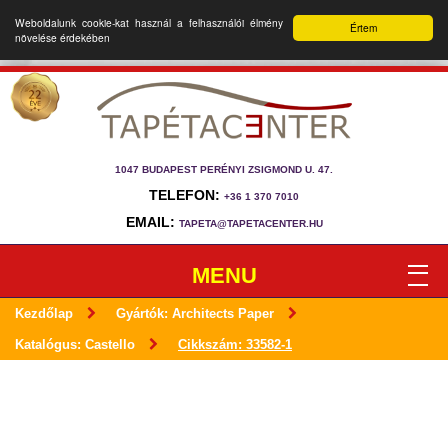
Weboldalunk cookie-kat használ a felhasználói élmény
Értem
növelése érdekében
1047 BUDAPEST PERÉNYI ZSIGMOND U. 47.
TELEFON:
+36 1 370 7010
EMAIL:
TAPETA@TAPETACENTER.HU
MENU
Kezdőlap
Gyártók: Architects Paper
Katalógus: Castello
Cikkszám: 33582-1