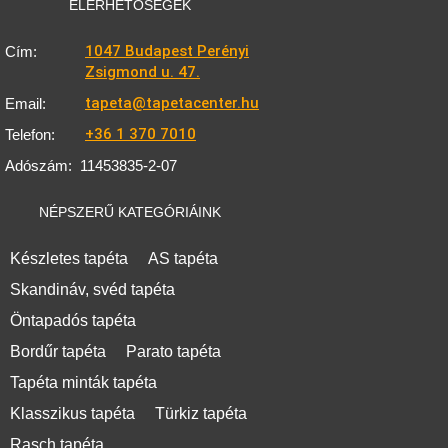
ELÉRHETŐSÉGEK
1047 Budapest Perényi
Cím:
Zsigmond u. 47.
tapeta@tapetacenter.hu
Email:
+36 1 370 7010
Telefon:
Adószám:
11453835-2-07
NÉPSZERŰ KATEGÓRIÁINK
Készletes tapéta
AS tapéta
Skandináv, svéd tapéta
Öntapadós tapéta
Bordűr tapéta
Parato tapéta
Tapéta minták tapéta
Klasszikus tapéta
Türkiz tapéta
Rasch tapéta