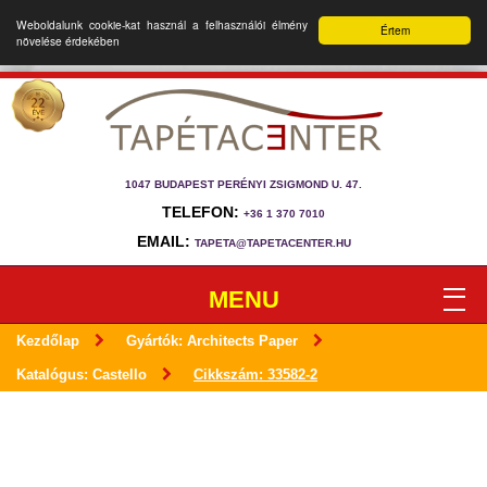
Weboldalunk cookie-kat használ a felhasználói élmény
Értem
növelése érdekében
1047 BUDAPEST PERÉNYI ZSIGMOND U. 47.
TELEFON:
+36 1 370 7010
EMAIL:
TAPETA@TAPETACENTER.HU
MENU
Kezdőlap
Gyártók: Architects Paper
Katalógus: Castello
Cikkszám: 33582-2