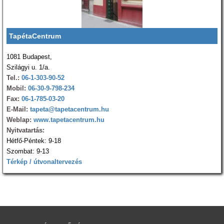
TapétaCentrum
1081 Budapest,
Szilágyi u. 1/a.
Tel.:
06-1-303-90-52
Mobil:
06-30-9-798-234
Fax:
06-1-785-03-20
E-Mail:
tapeta@tapetacentrum.hu
Weblap:
www.tapetacentrum.hu
Nyitvatartás:
Hétfő-Péntek: 9-18
Szombat: 9-13
Térkép / útvonaltervezés