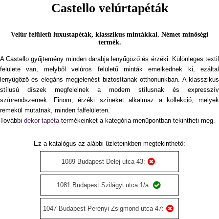
Castello velúrtapéták
Velúr felületű luxustapéták, klasszikus mintákkal. Német minőségi
termék.
A Castello gyűjtemény minden darabja lenyűgöző és érzéki. Különleges textil
felülete van, melyből velúros felületű minták emelkednek ki, ezáltal
lenyűgöző és elegáns megjelenést biztosítanak otthonunkban. A klasszikus
stílusú díszek megfelelnek a modern stílusnak és expresszív
színrendszernek. Finom, érzéki színeket alkalmaz a kollekció, melyek
remekül mutatnak, minden falfelületen.
További
dekor tapéta
termékeinket a kategória menüpontban tekintheti meg.
Ez a katalógus az alábbi üzleteinkben megtekinthető:
1089 Budapest Delej utca 43:
1081 Budapest Szilágyi utca 1/a:
1047 Budapest Perényi Zsigmond utca 47: