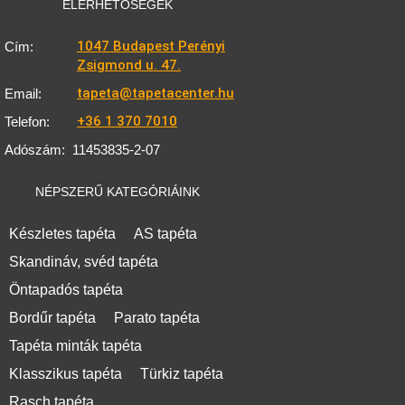
ELÉRHETŐSÉGEK
1047 Budapest Perényi
Cím:
Zsigmond u. 47.
tapeta@tapetacenter.hu
Email:
+36 1 370 7010
Telefon:
Adószám:
11453835-2-07
NÉPSZERŰ KATEGÓRIÁINK
Készletes tapéta
AS tapéta
Skandináv, svéd tapéta
Öntapadós tapéta
Bordűr tapéta
Parato tapéta
Tapéta minták tapéta
Klasszikus tapéta
Türkiz tapéta
Rasch tapéta