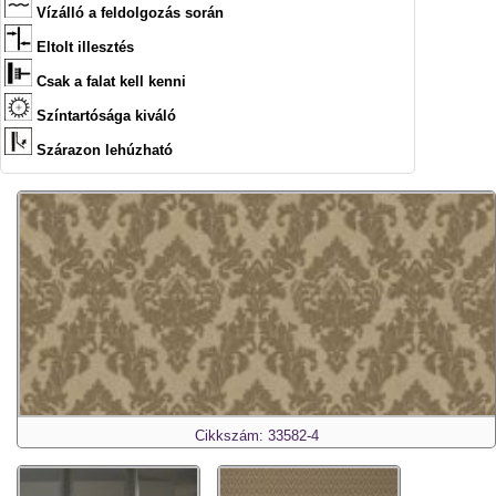
Vízálló a feldolgozás során
Eltolt illesztés
Csak a falat kell kenni
Színtartósága kiváló
Szárazon lehúzható
Cikkszám: 33582-4