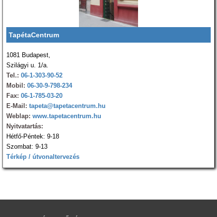
TapétaCentrum
1081 Budapest,
Szilágyi u. 1/a.
Tel.:
06-1-303-90-52
Mobil:
06-30-9-798-234
Fax:
06-1-785-03-20
E-Mail:
tapeta@tapetacentrum.hu
Weblap:
www.tapetacentrum.hu
Nyitvatartás:
Hétfő-Péntek: 9-18
Szombat: 9-13
Térkép / útvonaltervezés