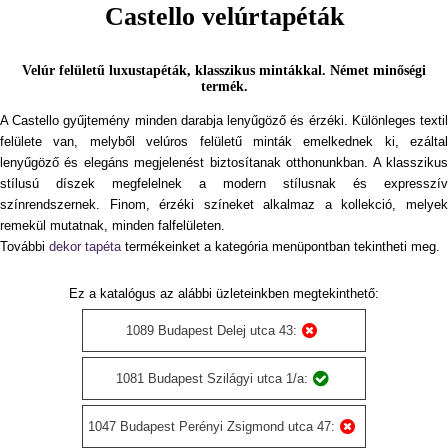
Castello velúrtapéták
Velúr felületű luxustapéták, klasszikus mintákkal. Német minőségi
termék.
A Castello gyűjtemény minden darabja lenyűgöző és érzéki. Különleges textil
felülete van, melyből velúros felületű minták emelkednek ki, ezáltal
lenyűgöző és elegáns megjelenést biztosítanak otthonunkban. A klasszikus
stílusú díszek megfelelnek a modern stílusnak és expresszív
színrendszernek. Finom, érzéki színeket alkalmaz a kollekció, melyek
remekül mutatnak, minden falfelületen.
További
dekor tapéta
termékeinket a kategória menüpontban tekintheti meg.
Ez a katalógus az alábbi üzleteinkben megtekinthető:
1089 Budapest Delej utca 43:
1081 Budapest Szilágyi utca 1/a:
1047 Budapest Perényi Zsigmond utca 47: