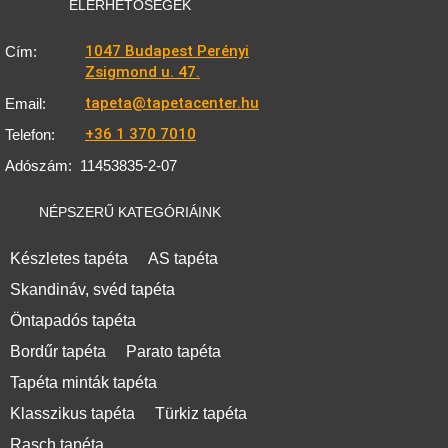
ELÉRHETŐSÉGEK
1047 Budapest Perényi
Cím:
Zsigmond u. 47.
tapeta@tapetacenter.hu
Email:
+36 1 370 7010
Telefon:
Adószám:
11453835-2-07
NÉPSZERŰ KATEGÓRIÁINK
Készletes tapéta
AS tapéta
Skandináv, svéd tapéta
Öntapadós tapéta
Bordűr tapéta
Parato tapéta
Tapéta minták tapéta
Klasszikus tapéta
Türkiz tapéta
Rasch tapéta