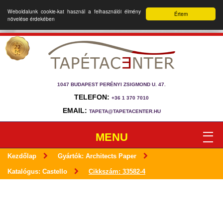
Weboldalunk cookie-kat használ a felhasználói élmény
Értem
növelése érdekében
1047 BUDAPEST PERÉNYI ZSIGMOND U. 47.
TELEFON:
+36 1 370 7010
EMAIL:
TAPETA@TAPETACENTER.HU
MENU
Kezdőlap
Gyártók: Architects Paper
Katalógus: Castello
Cikkszám: 33582-4