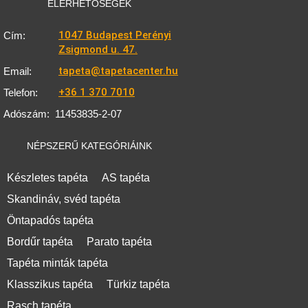
ELÉRHETŐSÉGEK
1047 Budapest Perényi
Cím:
Zsigmond u. 47.
tapeta@tapetacenter.hu
Email:
+36 1 370 7010
Telefon:
Adószám:
11453835-2-07
NÉPSZERŰ KATEGÓRIÁINK
Készletes tapéta
AS tapéta
Skandináv, svéd tapéta
Öntapadós tapéta
Bordűr tapéta
Parato tapéta
Tapéta minták tapéta
Klasszikus tapéta
Türkiz tapéta
Rasch tapéta