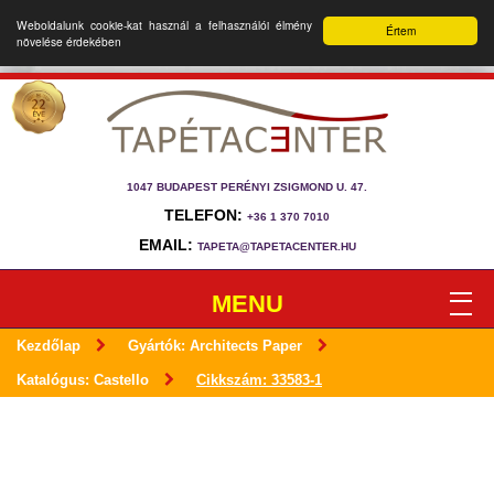
Weboldalunk cookie-kat használ a felhasználói élmény
Értem
növelése érdekében
1047 BUDAPEST PERÉNYI ZSIGMOND U. 47.
TELEFON:
+36 1 370 7010
EMAIL:
TAPETA@TAPETACENTER.HU
MENU
Kezdőlap
Gyártók: Architects Paper
Katalógus: Castello
Cikkszám: 33583-1