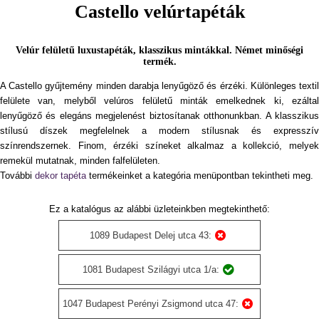
Castello velúrtapéták
Velúr felületű luxustapéták, klasszikus mintákkal. Német minőségi
termék.
A Castello gyűjtemény minden darabja lenyűgöző és érzéki. Különleges textil
felülete van, melyből velúros felületű minták emelkednek ki, ezáltal
lenyűgöző és elegáns megjelenést biztosítanak otthonunkban. A klasszikus
stílusú díszek megfelelnek a modern stílusnak és expresszív
színrendszernek. Finom, érzéki színeket alkalmaz a kollekció, melyek
remekül mutatnak, minden falfelületen.
További
dekor tapéta
termékeinket a kategória menüpontban tekintheti meg.
Ez a katalógus az alábbi üzleteinkben megtekinthető:
1089 Budapest Delej utca 43:
1081 Budapest Szilágyi utca 1/a:
1047 Budapest Perényi Zsigmond utca 47: