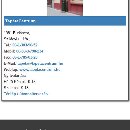
TapétaCentrum
1081 Budapest,
Szilágyi u. 1/a.
Tel.:
06-1-303-90-52
Mobil:
06-30-9-798-234
Fax:
06-1-785-03-20
E-Mail:
tapeta@tapetacentrum.hu
Weblap:
www.tapetacentrum.hu
Nyitvatartás:
Hétfő-Péntek: 9-18
Szombat: 9-13
Térkép / útvonaltervezés