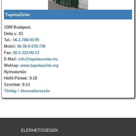
TapétaÜzlet
1089 Budapest,
Delej u. 43.
Tel.:
06-1-788-50-95
Mobil:
06-30-9-578-738
Fax:
06-1-323-00-13
E-Mail:
info@tapetacenter.hu
Weblap:
www.tapetauzlet.org
Nyitvatartás:
Hétfő-Péntek: 9-18
Szombat: 9-13
Térkép / útvonaltervezés
ELÉRHETŐSÉGEK