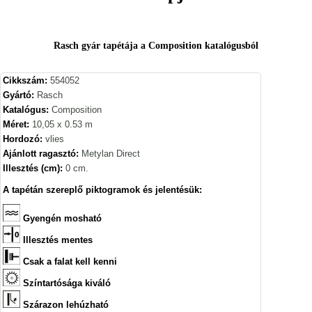
Rasch gyár tapétája a Composition katalógusból
Cikkszám:
554052
Gyártó:
Rasch
Katalógus:
Composition
Méret:
10,05 x 0.53 m
Hordozó:
vlies
Ajánlott ragasztó:
Metylan Direct
Illesztés (cm):
0 cm.
A tapétán szereplő piktogramok és jelentésük:
Gyengén mosható
Illesztés mentes
Csak a falat kell kenni
Színtartósága kiváló
Szárazon lehúzható