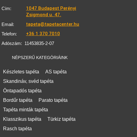
1047 Budapest Perényi
Cím:
Zsigmond u. 47.
tapeta@tapetacenter.hu
Email:
+36 1 370 7010
Telefon:
Adószám:
11453835-2-07
NÉPSZERŰ KATEGÓRIÁINK
Készletes tapéta
AS tapéta
Skandináv, svéd tapéta
Öntapadós tapéta
Bordűr tapéta
Parato tapéta
Tapéta minták tapéta
Klasszikus tapéta
Türkiz tapéta
Rasch tapéta