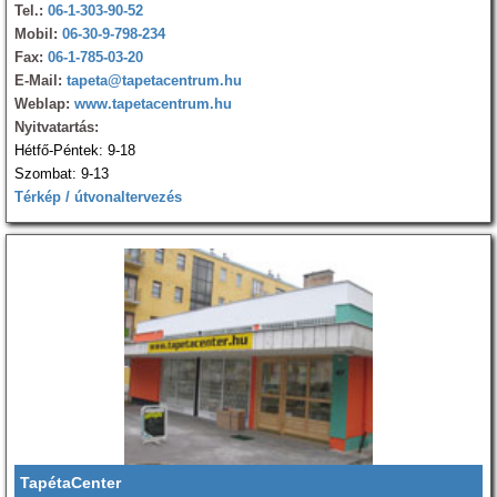
Tel.:
06-1-303-90-52
Mobil:
06-30-9-798-234
Fax:
06-1-785-03-20
E-Mail:
tapeta@tapetacentrum.hu
Weblap:
www.tapetacentrum.hu
Nyitvatartás:
Hétfő-Péntek: 9-18
Szombat: 9-13
Térkép / útvonaltervezés
TapétaCenter