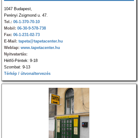
1047 Budapest,
Perényi Zsigmond u. 47.
Tel.:
06-1-370-70-10
Mobil:
06-30-9-578-738
Fax:
06-1-231-02-73
E-Mail:
tapeta@tapetacenter.hu
Weblap:
www.tapetacenter.hu
Nyitvatartás:
Hétfő-Péntek: 9-18
Szombat: 9-13
Térkép / útvonaltervezés