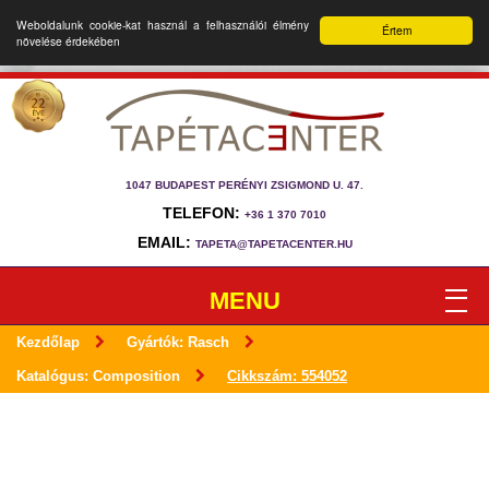
Weboldalunk cookie-kat használ a felhasználói élmény
Értem
növelése érdekében
1047 BUDAPEST PERÉNYI ZSIGMOND U. 47.
TELEFON:
+36 1 370 7010
EMAIL:
TAPETA@TAPETACENTER.HU
MENU
Kezdőlap
Gyártók: Rasch
Katalógus: Composition
Cikkszám: 554052