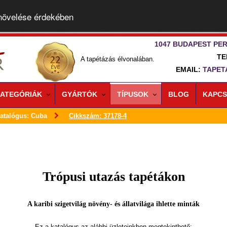
 növelése érdekében
1047 BUDAPEST PER
TE
A tapétázás élvonalában.
EMAIL:
TAPET
ATEGÓRIÁK
GYÁRTÓK
TÍPUSOK
BLOG
KAPCS
atalógus: Cuba
Cikkszám: 37178-4
Trópusi utazás tapétákon
A karibi szigetvilág növény- és állatvilága ihlette minták
Ez a katalógus az alábbi üzleteinkben megtekinthető: