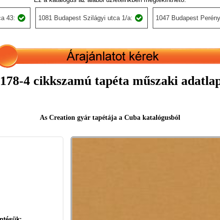
a 43:
1081 Budapest Szilágyi utca 1/a:
1047 Budapest Perény
178-4 cikkszamú tapéta műszaki adatla
As Creation gyár tapétája a Cuba katalógusból
ntésük: