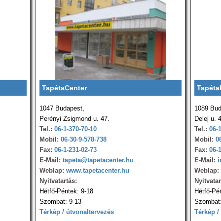
TapétaCenter
Tapéta
1047 Budapest,
1089 Bud
Perényi Zsigmond u. 47.
Delej u. 
Tel.:
06-1-370-70-10
Tel.:
06-
Mobil:
06-30-9-578-738
Mobil:
0
Fax:
06-1-231-02-73
Fax:
06-
E-Mail:
tapeta@tapetacenter.hu
E-Mail:
i
Weblap:
www.tapetacenter.hu
Weblap:
Nyitvatartás:
Nyitvatar
Hétfő-Péntek: 9-18
Hétfő-Pé
Szombat: 9-13
Szombat:
Térkép / útvonaltervezés
Térkép /