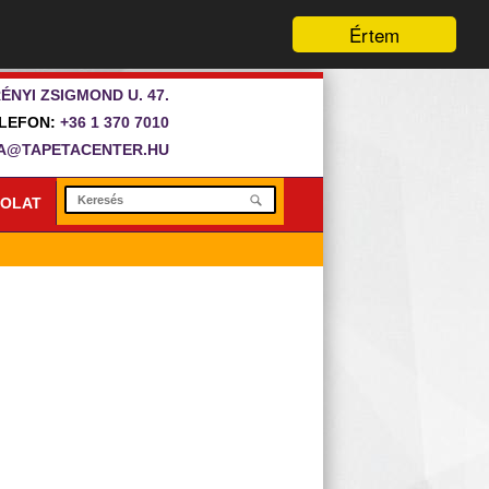
Értem
ÉNYI ZSIGMOND U. 47.
LEFON:
+36 1 370 7010
A@TAPETACENTER.HU
OLAT