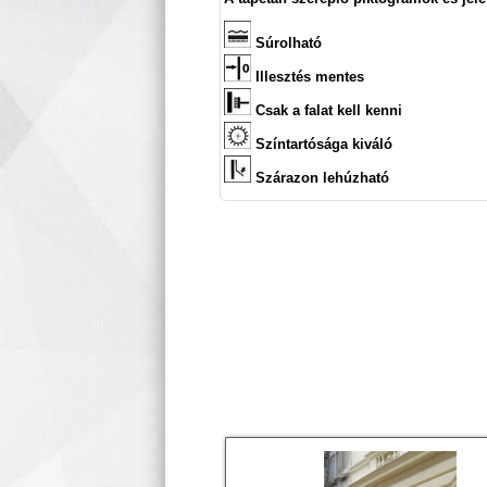
Súrolható
Illesztés mentes
Csak a falat kell kenni
Színtartósága kiváló
Szárazon lehúzható