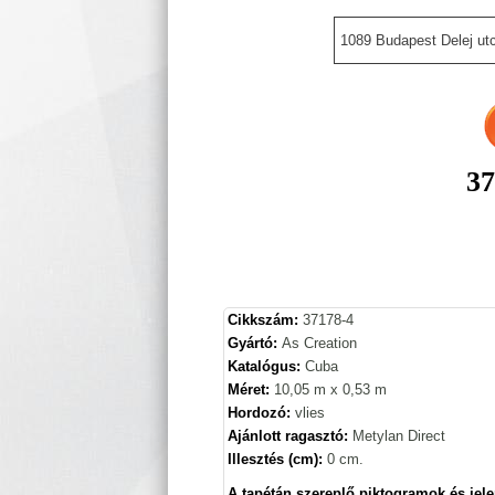
1089 Budapest Delej utc
37
Cikkszám:
37178-4
Gyártó:
As Creation
Katalógus:
Cuba
Méret:
10,05 m x 0,53 m
Hordozó:
vlies
Ajánlott ragasztó:
Metylan Direct
Illesztés (cm):
0 cm.
A tapétán szereplő piktogramok és jele