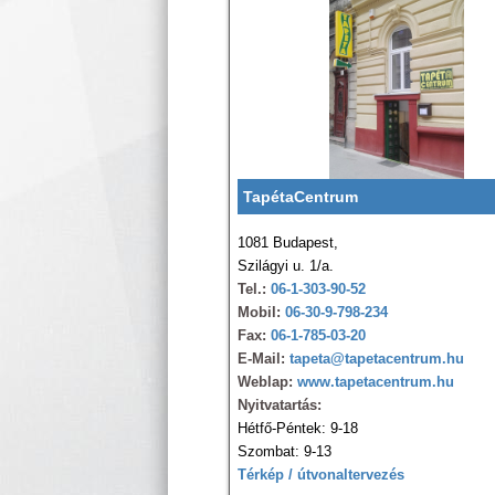
TapétaCentrum
1081 Budapest,
Szilágyi u. 1/a.
Tel.:
06-1-303-90-52
Mobil:
06-30-9-798-234
Fax:
06-1-785-03-20
E-Mail:
tapeta@tapetacentrum.hu
Weblap:
www.tapetacentrum.hu
Nyitvatartás:
Hétfő-Péntek: 9-18
Szombat: 9-13
Térkép / útvonaltervezés