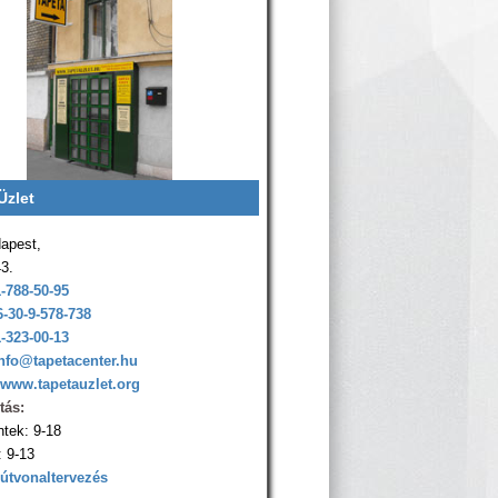
Üzlet
apest,
43.
1-788-50-95
6-30-9-578-738
1-323-00-13
nfo@tapetacenter.hu
www.tapetauzlet.org
tás:
ntek: 9-18
 9-13
 útvonaltervezés