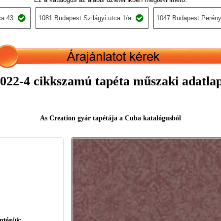
a 43:
1081 Budapest Szilágyi utca 1/a:
1047 Budapest Perény
022-4 cikkszamú tapéta műszaki adatla
As Creation gyár tapétája a Cuba katalógusból
ntésük: