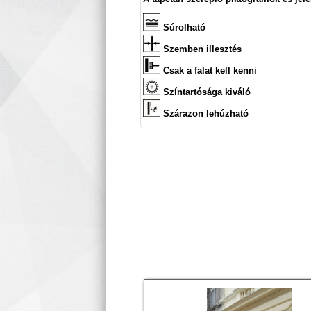
Súrolható
Szemben illesztés
Csak a falat kell kenni
Színtartósága kiváló
Szárazon lehúzható