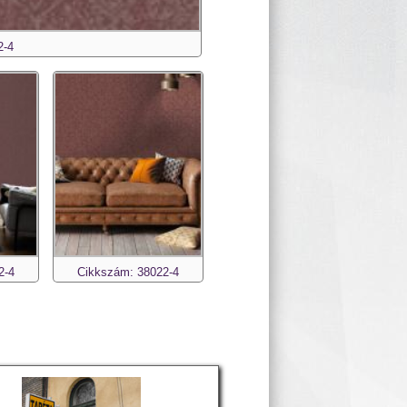
2-4
2-4
Cikkszám: 38022-4