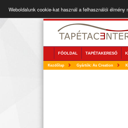
Weboldalunk cookie-kat használ a felhasználói élmény
FŐOLDAL
TAPÉTAKERESŐ
K
Kezdőlap
Gyártók: As Creation
K