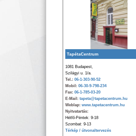
TapétaCentrum
1081 Budapest,
Szilágyi u. 1/a.
Tel.:
06-1-303-90-52
Mobil:
06-30-9-798-234
Fax:
06-1-785-03-20
E-Mail:
tapeta@tapetacentrum.hu
Weblap:
www.tapetacentrum.hu
Nyitvatartás:
Hétfő-Péntek: 9-18
Szombat: 9-13
Térkép / útvonaltervezés