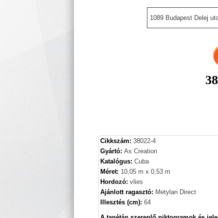
1089 Budapest Delej utc
38
Cikkszám:
38022-4
Gyártó:
As Creation
Katalógus:
Cuba
Méret:
10,05 m x 0,53 m
Hordozó:
vlies
Ajánlott ragasztó:
Metylan Direct
Illesztés (cm):
64
A tapétán szereplő piktogramok és jele