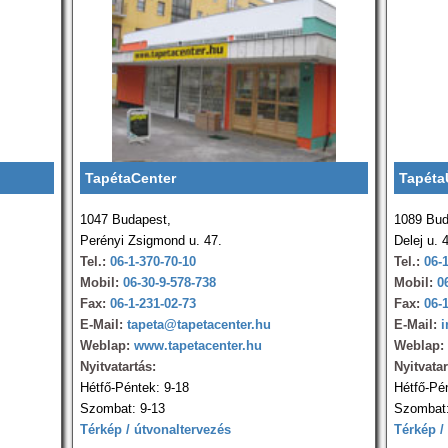
TapétaCenter
Tapéta
1047 Budapest,
1089 Bud
Perényi Zsigmond u. 47.
Delej u. 
Tel.:
06-1-370-70-10
Tel.:
06-
Mobil:
06-30-9-578-738
Mobil:
0
Fax:
06-1-231-02-73
Fax:
06-
E-Mail:
tapeta@tapetacenter.hu
E-Mail:
i
Weblap:
www.tapetacenter.hu
Weblap:
Nyitvatartás:
Nyitvatar
Hétfő-Péntek: 9-18
Hétfő-Pé
Szombat: 9-13
Szombat:
Térkép / útvonaltervezés
Térkép /