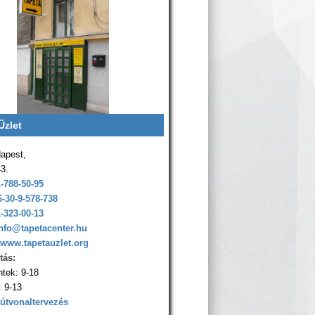
Üzlet
apest,
43.
1-788-50-95
6-30-9-578-738
1-323-00-13
nfo@tapetacenter.hu
www.tapetauzlet.org
tás:
ntek: 9-18
 9-13
 útvonaltervezés