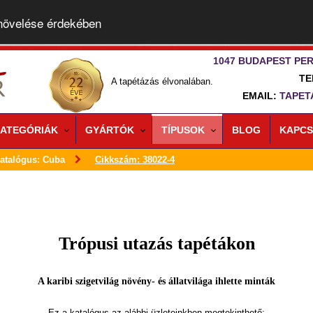
 növelése érdekében
1047 BUDAPEST PER
TE
A tapétázás élvonalában.
EMAIL:
TAPET
ATEGÓRIÁK
GYÁRTÓK
TÍPUSOK
BLOG
KAPCS
atalógus: Cuba
Cikkszám: 38022-4
Trópusi utazás tapétákon
A karibi szigetvilág növény- és állatvilága ihlette minták
Ez a katalógus az alábbi üzleteinkben megtekinthető: