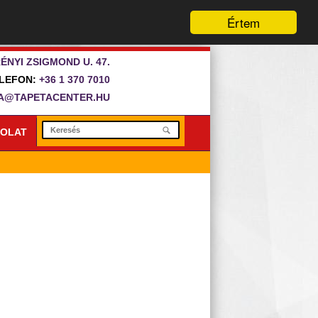
Értem
ÉNYI ZSIGMOND U. 47.
LEFON:
+36 1 370 7010
A@TAPETACENTER.HU
OLAT