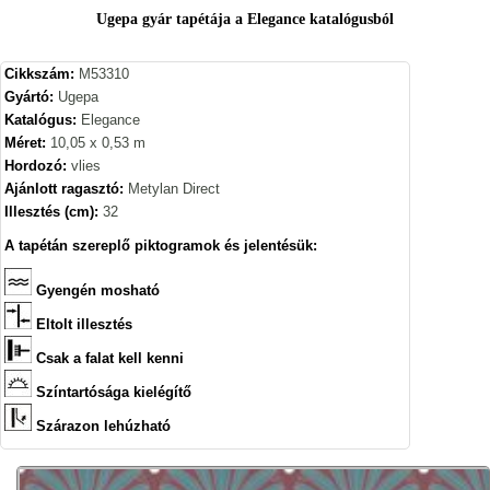
Ugepa gyár tapétája a Elegance katalógusból
Cikkszám:
M53310
Gyártó:
Ugepa
Katalógus:
Elegance
Méret:
10,05 x 0,53 m
Hordozó:
vlies
Ajánlott ragasztó:
Metylan Direct
Illesztés (cm):
32
A tapétán szereplő piktogramok és jelentésük:
Gyengén mosható
Eltolt illesztés
Csak a falat kell kenni
Színtartósága kielégítő
Szárazon lehúzható