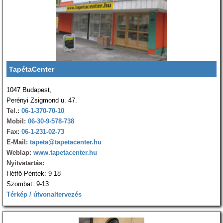
TapétaCenter
1047 Budapest,
Perényi Zsigmond u. 47.
Tel.:
06-1-370-70-10
Mobil:
06-30-9-578-738
Fax:
06-1-231-02-73
E-Mail:
tapeta@tapetacenter.hu
Weblap:
www.tapetacenter.hu
Nyitvatartás:
Hétfő-Péntek: 9-18
Szombat: 9-13
Térkép / útvonaltervezés