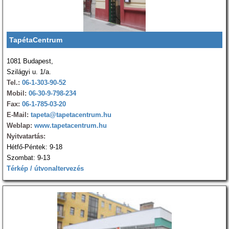
TapétaCentrum
1081 Budapest,
Szilágyi u. 1/a.
Tel.:
06-1-303-90-52
Mobil:
06-30-9-798-234
Fax:
06-1-785-03-20
E-Mail:
tapeta@tapetacentrum.hu
Weblap:
www.tapetacentrum.hu
Nyitvatartás:
Hétfő-Péntek: 9-18
Szombat: 9-13
Térkép / útvonaltervezés