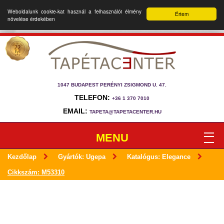
Weboldalunk cookie-kat használ a felhasználói élmény
Értem
növelése érdekében
1047 BUDAPEST PERÉNYI ZSIGMOND U. 47.
TELEFON:
+36 1 370 7010
EMAIL:
TAPETA@TAPETACENTER.HU
MENU
Kezdőlap
Gyártók: Ugepa
Katalógus: Elegance
Cikkszám: M53310