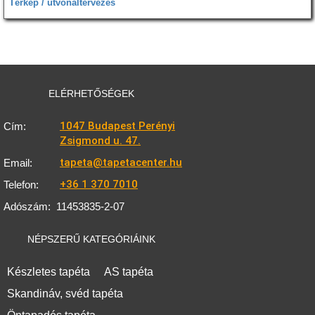
Térkép / útvonaltervezés
ELÉRHETŐSÉGEK
1047 Budapest Perényi
Cím:
Zsigmond u. 47.
tapeta@tapetacenter.hu
Email:
+36 1 370 7010
Telefon:
Adószám:
11453835-2-07
NÉPSZERŰ KATEGÓRIÁINK
Készletes tapéta
AS tapéta
Skandináv, svéd tapéta