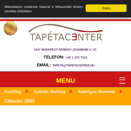
Weboldalunk cookie-kat használ a felhasználói élmény
Értem
növelése érdekében
1047 BUDAPEST PERÉNYI ZSIGMOND U. 47.
TELEFON:
+36 1 370 7010
EMAIL:
TAPETA@TAPETACENTER.HU
MENU
Kezdőlap
Gyártók: Marburg
Katalógus: Memento
Cikkszám: 32025