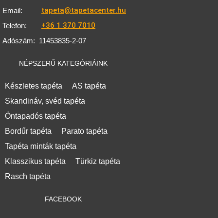
tapeta@tapetacenter.hu
Email:
+36 1 370 7010
Telefon:
Adószám:
11453835-2-07
NÉPSZERŰ KATEGÓRIÁINK
Készletes tapéta
AS tapéta
Skandináv, svéd tapéta
Öntapadós tapéta
Bordűr tapéta
Parato tapéta
Tapéta minták tapéta
Klasszikus tapéta
Türkiz tapéta
Rasch tapéta
FACEBOOK