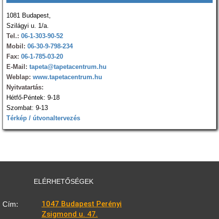
1081 Budapest,
Szilágyi u. 1/a.
Tel.:
06-1-303-90-52
Mobil:
06-30-9-798-234
Fax:
06-1-785-03-20
E-Mail:
tapeta@tapetacentrum.hu
Weblap:
www.tapetacentrum.hu
Nyitvatartás:
Hétfő-Péntek: 9-18
Szombat: 9-13
Térkép / útvonaltervezés
ELÉRHETŐSÉGEK
1047 Budapest Perényi
Cím:
Zsigmond u. 47.