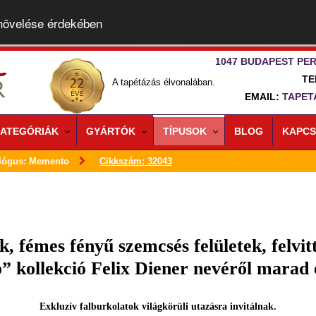
 növelése érdekében
1047 BUDAPEST PER
TE
A tapétázás élvonalában.
EMAIL:
TAPET
ATEGÓRIÁK
GYÁRTÓK
TÍPUSOK
BLOG
KAPCS
lógus: Memento
Cikkszám: 32043
, fémes fényű szemcsés felületek, felvit
 kollekció Felix Diener nevéről marad 
Exkluzív falburkolatok világkörüli utazásra invitálnak.