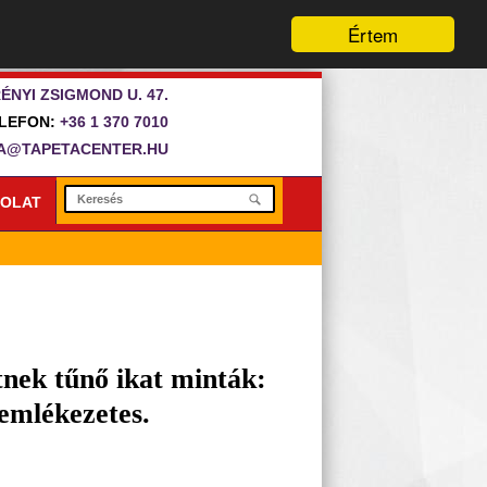
Értem
ÉNYI ZSIGMOND U. 47.
LEFON:
+36 1 370 7010
A@TAPETACENTER.HU
OLAT
tnek tűnő ikat minták:
emlékezetes.