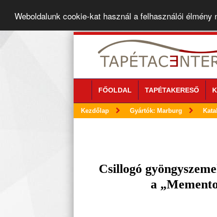
Weboldalunk cookie-kat használ a felhasználói élmény
FŐOLDAL
TAPÉTAKERESŐ
K
Kezdőlap
Gyártók: Marburg
Kata
Csillogó gyöngyszemek
a „Memento”