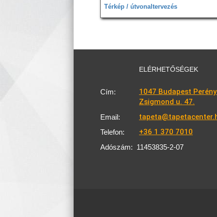
Térkép / útvonaltervezés
ELÉRHETŐSÉGEK
1047 Budapest Perény
Cím:
Zsigmond u. 47.
tapeta@tapetacenter.
Email:
+36 1 370 7010
Telefon:
Adószám:
11453835-2-07