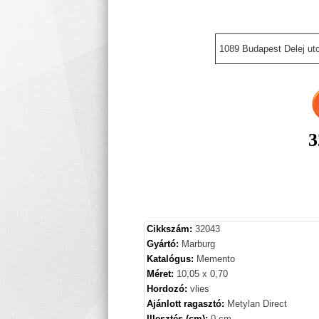
1089 Budapest Delej utc
3
Cikkszám:
32043
Gyártó:
Marburg
Katalógus:
Memento
Méret:
10,05 x 0,70
Hordozó:
vlies
Ajánlott ragasztó:
Metylan Direct
Illesztés (cm):
0 cm.