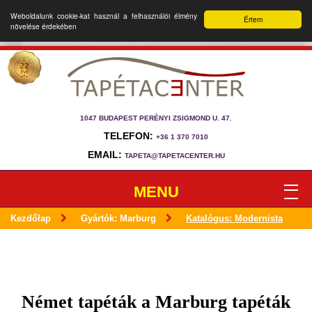
Weboldalunk cookie-kat használ a felhasználói élmény
Értem
növelése érdekében
1047 BUDAPEST PERÉNYI ZSIGMOND U. 47.
TELEFON:
+36 1 370 7010
EMAIL:
TAPETA@TAPETACENTER.HU
MENU
Kezdőlap
Gyártók: Marburg
Katalógus: Modernista
Német tapéták a Marburg tapéták