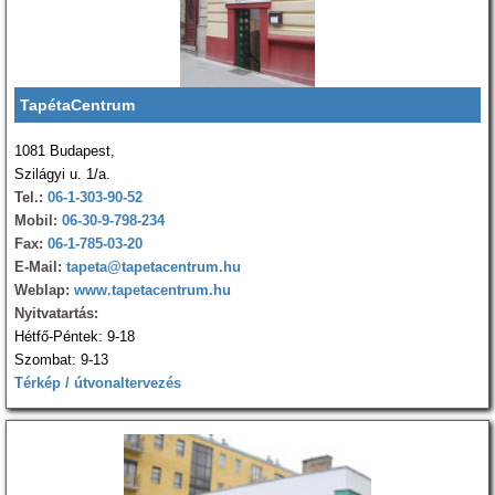
TapétaCentrum
1081 Budapest,
Szilágyi u. 1/a.
Tel.:
06-1-303-90-52
Mobil:
06-30-9-798-234
Fax:
06-1-785-03-20
E-Mail:
tapeta@tapetacentrum.hu
Weblap:
www.tapetacentrum.hu
Nyitvatartás:
Hétfő-Péntek: 9-18
Szombat: 9-13
Térkép / útvonaltervezés