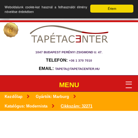
Weboldalunk cookie-kat használ a felhasználói élmény
Értem
növelése érdekében
1047 BUDAPEST PERÉNYI ZSIGMOND U. 47.
TELEFON:
+36 1 370 7010
EMAIL:
TAPETA@TAPETACENTER.HU
MENU
Kezdőlap
Gyártók: Marburg
Katalógus: Modernista
Cikkszám: 32271