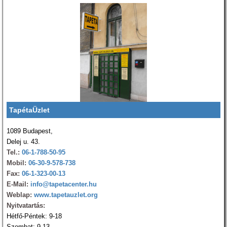
TapétaÜzlet
1089 Budapest,
Delej u. 43.
Tel.:
06-1-788-50-95
Mobil:
06-30-9-578-738
Fax:
06-1-323-00-13
E-Mail:
info@tapetacenter.hu
Weblap:
www.tapetauzlet.org
Nyitvatartás:
Hétfő-Péntek: 9-18
Szombat: 9-13