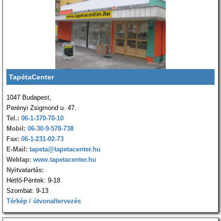
TapétaCenter
1047 Budapest,
Perényi Zsigmond u. 47.
Tel.:
06-1-370-70-10
Mobil:
06-30-9-578-738
Fax:
06-1-231-02-73
E-Mail:
tapeta@tapetacenter.hu
Weblap:
www.tapetacenter.hu
Nyitvatartás:
Hétfő-Péntek: 9-18
Szombat: 9-13
Térkép / útvonaltervezés