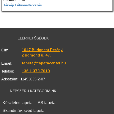
Térkép / útvonaltervezés
ELÉRHETŐSÉGEK
1047 Budapest Perényi
Cím:
Zsigmond u. 47.
tapeta@tapetacenter.hu
Email:
+36 1 370 7010
Telefon:
Adószám:
11453835-2-07
NÉPSZERŰ KATEGÓRIÁINK
Készletes tapéta
AS tapéta
Skandináv, svéd tapéta