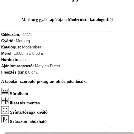
Marburg gyár tapétája a Modernista katalógusból
Cikkszám:
32271
Gyártó:
Marburg
Katalógus:
Modernista
Méret:
10,05 m x 0,53 m
Hordozó:
vlies
Ajánlott ragasztó:
Metylan Direct
Illesztés (cm):
0 cm.
A tapétán szereplő piktogramok és jelentésük:
Súrolható
Illesztés mentes
Színtartósága kiváló
Szárazon lehúzható