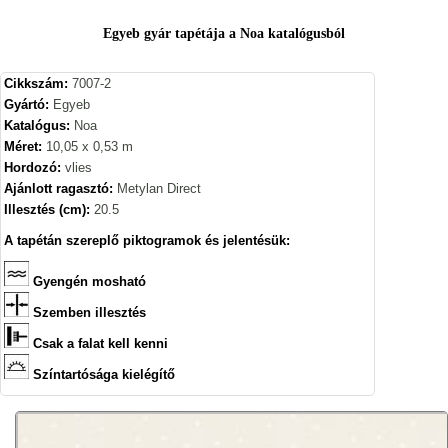
Egyeb gyár tapétája a Noa katalógusból
Cikkszám:
7007-2
Gyártó:
Egyeb
Katalógus:
Noa
Méret:
10,05 x 0,53 m
Hordozó:
vlies
Ajánlott ragasztó:
Metylan Direct
Illesztés (cm):
20.5
A tapétán szereplő piktogramok és jelentésük:
Gyengén mosható
Szemben illesztés
Csak a falat kell kenni
Színtartósága kielégítő