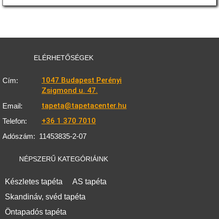
ELÉRHETŐSÉGEK
1047 Budapest Perényi
Cím:
Zsigmond u. 47.
tapeta@tapetacenter.hu
Email:
+36 1 370 7010
Telefon:
Adószám:
11453835-2-07
NÉPSZERŰ KATEGÓRIÁINK
Készletes tapéta
AS tapéta
Skandináv, svéd tapéta
Öntapadós tapéta