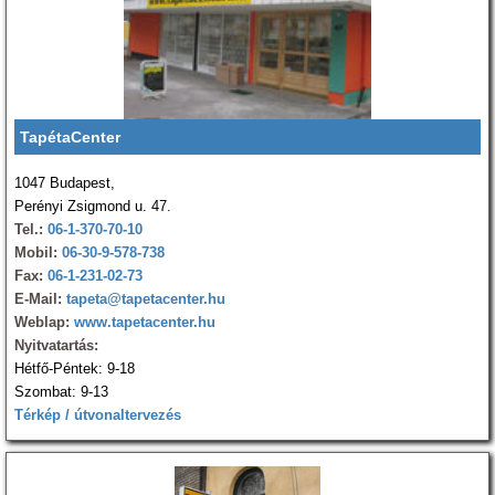
TapétaCenter
1047 Budapest,
Perényi Zsigmond u. 47.
Tel.:
06-1-370-70-10
Mobil:
06-30-9-578-738
Fax:
06-1-231-02-73
E-Mail:
tapeta@tapetacenter.hu
Weblap:
www.tapetacenter.hu
Nyitvatartás:
Hétfő-Péntek: 9-18
Szombat: 9-13
Térkép / útvonaltervezés