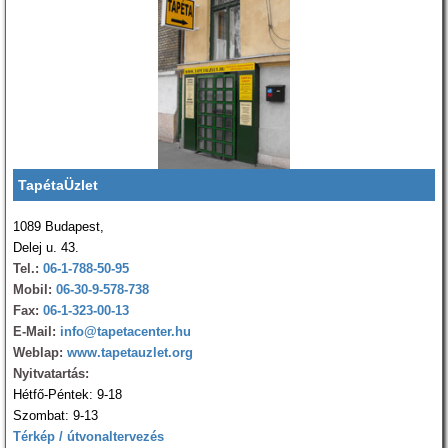
TapétaÜzlet
1089 Budapest,
Delej u. 43.
Tel.:
06-1-788-50-95
Mobil:
06-30-9-578-738
Fax:
06-1-323-00-13
E-Mail:
info@tapetacenter.hu
Weblap:
www.tapetauzlet.org
Nyitvatartás:
Hétfő-Péntek: 9-18
Szombat: 9-13
Térkép / útvonaltervezés