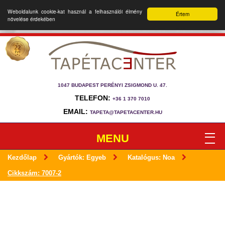
Weboldalunk cookie-kat használ a felhasználói élmény
Értem
növelése érdekében
1047 BUDAPEST PERÉNYI ZSIGMOND U. 47.
TELEFON:
+36 1 370 7010
EMAIL:
TAPETA@TAPETACENTER.HU
MENU
Kezdőlap
Gyártók: Egyeb
Katalógus: Noa
Cikkszám: 7007-2