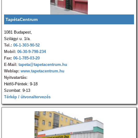
TapétaCentrum
1081 Budapest,
Szilágyi u. 1/a.
Tel.:
06-1-303-90-52
Mobil:
06-30-9-798-234
Fax:
06-1-785-03-20
E-Mail:
tapeta@tapetacentrum.hu
Weblap:
www.tapetacentrum.hu
Nyitvatartás:
Hétfő-Péntek: 9-18
Szombat: 9-13
Térkép / útvonaltervezés