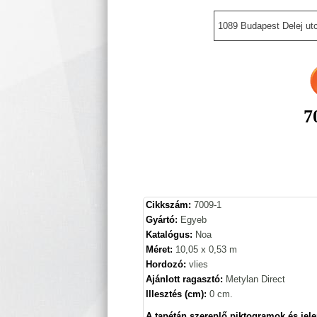
1089 Budapest Delej utc
7
Cikkszám:
7009-1
Gyártó:
Egyeb
Katalógus:
Noa
Méret:
10,05 x 0,53 m
Hordozó:
vlies
Ajánlott ragasztó:
Metylan Direct
Illesztés (cm):
0 cm.
A tapétán szereplő piktogramok és jele