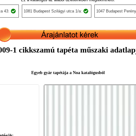
a 43:
1081 Budapest Szilágyi utca 1/a:
1047 Budapest Perény
009-1 cikkszamú tapéta műszaki adatlap
Egyeb gyár tapétája a Noa katalógusból
ntésük: