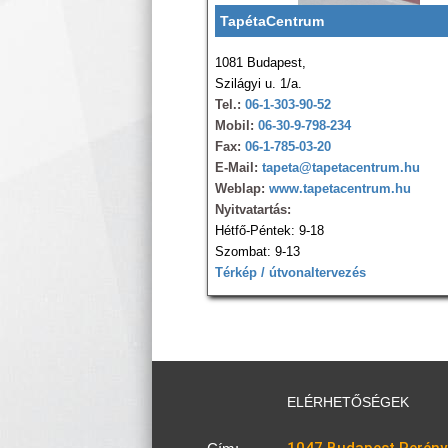
TapétaCentrum
1081 Budapest,
Szilágyi u. 1/a.
Tel.:
06-1-303-90-52
Mobil:
06-30-9-798-234
Fax:
06-1-785-03-20
E-Mail:
tapeta@tapetacentrum.hu
Weblap:
www.tapetacentrum.hu
Nyitvatartás:
Hétfő-Péntek: 9-18
Szombat: 9-13
Térkép / útvonaltervezés
ELÉRHETŐSÉGEK