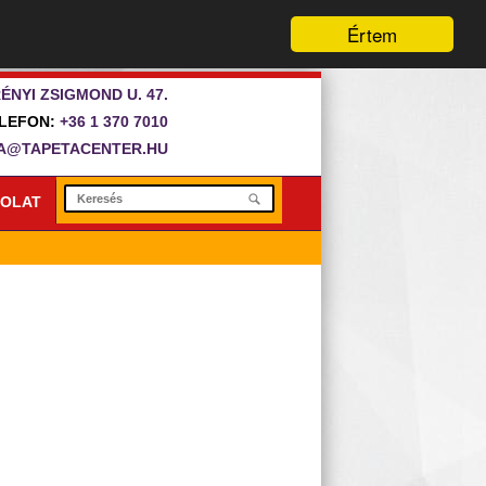
Értem
ÉNYI ZSIGMOND U. 47.
LEFON:
+36 1 370 7010
A@TAPETACENTER.HU
OLAT