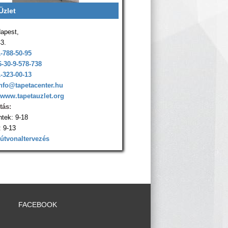
Üzlet
apest,
43.
1-788-50-95
6-30-9-578-738
1-323-00-13
nfo@tapetacenter.hu
www.tapetauzlet.org
tás:
ntek: 9-18
 9-13
 útvonaltervezés
FACEBOOK