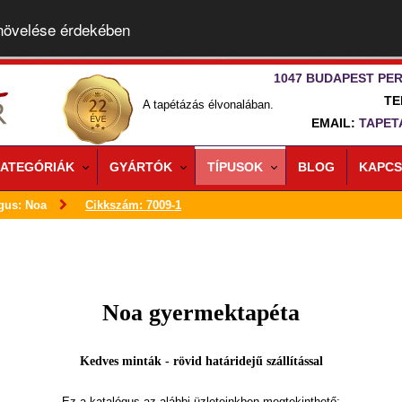
 növelése érdekében
1047 BUDAPEST PER
TE
A tapétázás élvonalában.
EMAIL:
TAPET
ATEGÓRIÁK
GYÁRTÓK
TÍPUSOK
BLOG
KAPCS
gus: Noa
Cikkszám: 7009-1
Noa gyermektapéta
Kedves minták - rövid határidejű szállítással
Ez a katalógus az alábbi üzleteinkben megtekinthető: