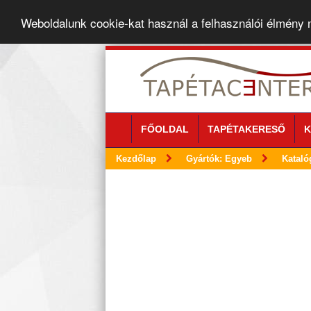
Weboldalunk cookie-kat használ a felhasználói élmény
FŐOLDAL
TAPÉTAKERESŐ
K
Kezdőlap
Gyártók: Egyeb
Kataló