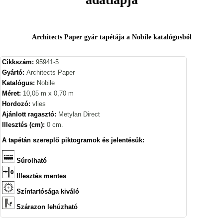
Architects Paper gyár tapétája a Nobile katalógusból
Cikkszám:
95941-5
Gyártó:
Architects Paper
Katalógus:
Nobile
Méret:
10,05 m x 0,70 m
Hordozó:
vlies
Ajánlott ragasztó:
Metylan Direct
Illesztés (cm):
0 cm.
A tapétán szereplő piktogramok és jelentésük:
Súrolható
Illesztés mentes
Színtartósága kiváló
Szárazon lehúzható