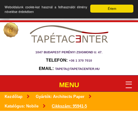
Weboldalunk cookie-kat használ a felhasználói élmény
Értem
növelése érdekében
1047 BUDAPEST PERÉNYI ZSIGMOND U. 47.
TELEFON:
+36 1 370 7010
EMAIL:
TAPETA@TAPETACENTER.HU
MENU
Kezdőlap
Gyártók: Architects Paper
Katalógus: Nobile
Cikkszám: 95941-5