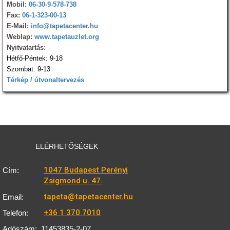
Mobil:
06-30-9-578-738
Fax:
06-1-323-00-13
E-Mail:
info@tapetacenter.hu
Weblap:
www.tapetauzlet.org
Nyitvatartás:
Hétfő-Péntek: 9-18
Szombat: 9-13
Térkép / útvonaltervezés
ELÉRHETŐSÉGEK
1047 Budapest Perényi
Cím:
Zsigmond u. 47.
tapeta@tapetacenter.hu
Email:
+36 1 370 7010
Telefon:
Adószám:
11453835-2-07