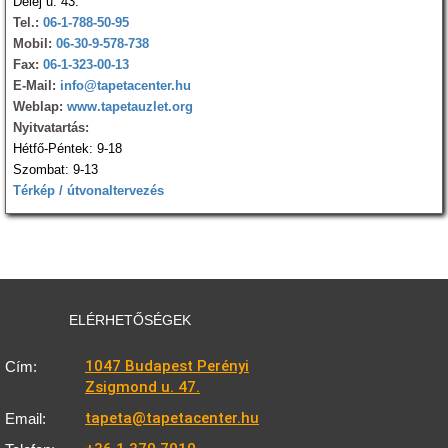
Delej u. 43.
Tel.:
06-1-788-50-95
Mobil:
06-30-9-578-738
Fax:
06-1-323-00-13
E-Mail:
info@tapetacenter.hu
Weblap:
www.tapetauzlet.org
Nyitvatartás:
Hétfő-Péntek: 9-18
Szombat: 9-13
Térkép / útvonaltervezés
ELÉRHETŐSÉGEK
1047 Budapest Perényi
Cím:
Zsigmond u. 47.
tapeta@tapetacenter.hu
Email: