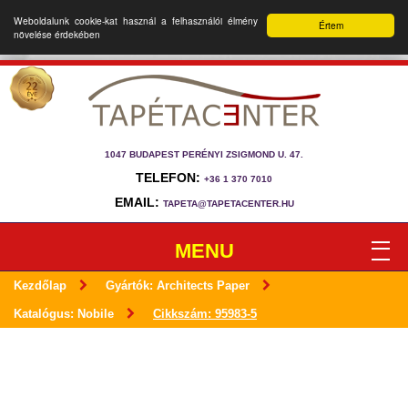
Weboldalunk cookie-kat használ a felhasználói élmény
Értem
növelése érdekében
1047 BUDAPEST PERÉNYI ZSIGMOND U. 47.
TELEFON:
+36 1 370 7010
EMAIL:
TAPETA@TAPETACENTER.HU
MENU
Kezdőlap
Gyártók: Architects Paper
Katalógus: Nobile
Cikkszám: 95983-5