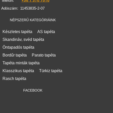
+36 1 370 7010
Telefon:
Adószám:
11453835-2-07
NÉPSZERŰ KATEGÓRIÁINK
Készletes tapéta
AS tapéta
Skandináv, svéd tapéta
Öntapadós tapéta
Bordűr tapéta
Parato tapéta
Tapéta minták tapéta
Klasszikus tapéta
Türkiz tapéta
Rasch tapéta
FACEBOOK