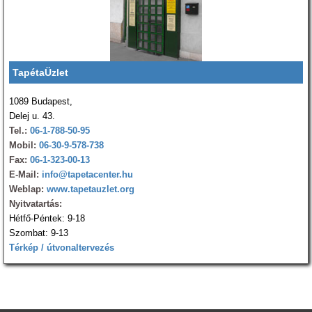
TapétaÜzlet
1089 Budapest,
Delej u. 43.
Tel.:
06-1-788-50-95
Mobil:
06-30-9-578-738
Fax:
06-1-323-00-13
E-Mail:
info@tapetacenter.hu
Weblap:
www.tapetauzlet.org
Nyitvatartás:
Hétfő-Péntek: 9-18
Szombat: 9-13
Térkép / útvonaltervezés