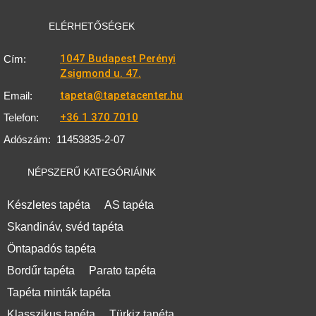
ELÉRHETŐSÉGEK
1047 Budapest Perényi
Cím:
Zsigmond u. 47.
tapeta@tapetacenter.hu
Email:
+36 1 370 7010
Telefon:
Adószám:
11453835-2-07
NÉPSZERŰ KATEGÓRIÁINK
Készletes tapéta
AS tapéta
Skandináv, svéd tapéta
Öntapadós tapéta
Bordűr tapéta
Parato tapéta
Tapéta minták tapéta
Klasszikus tapéta
Türkiz tapéta