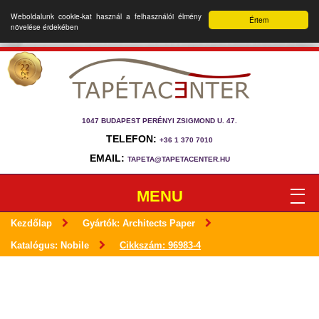
Weboldalunk cookie-kat használ a felhasználói élmény
Értem
növelése érdekében
1047 BUDAPEST PERÉNYI ZSIGMOND U. 47.
TELEFON:
+36 1 370 7010
EMAIL:
TAPETA@TAPETACENTER.HU
MENU
Kezdőlap
Gyártók: Architects Paper
Katalógus: Nobile
Cikkszám: 96983-4