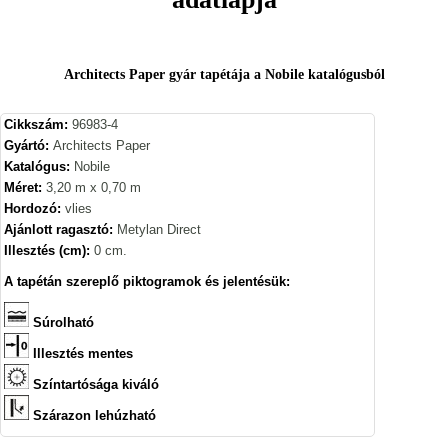
Architects Paper gyár tapétája a Nobile katalógusból
Cikkszám:
96983-4
Gyártó:
Architects Paper
Katalógus:
Nobile
Méret:
3,20 m x 0,70 m
Hordozó:
vlies
Ajánlott ragasztó:
Metylan Direct
Illesztés (cm):
0 cm.
A tapétán szereplő piktogramok és jelentésük:
Súrolható
Illesztés mentes
Színtartósága kiváló
Szárazon lehúzható