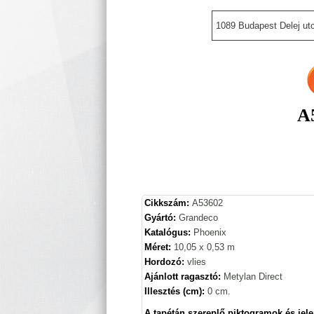
1089 Budapest Delej utc
A5
Cikkszám:
A53602
Gyártó:
Grandeco
Katalógus:
Phoenix
Méret:
10,05 x 0,53 m
Hordozó:
vlies
Ajánlott ragasztó:
Metylan Direct
Illesztés (cm):
0 cm.
A tapétán szereplő piktogramok és jele