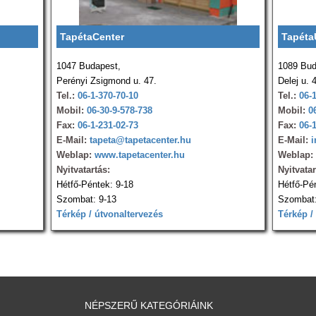
TapétaCenter
Tapéta
1047 Budapest,
1089 Bud
Perényi Zsigmond u. 47.
Delej u. 
Tel.:
06-1-370-70-10
Tel.:
06-
Mobil:
06-30-9-578-738
Mobil:
0
Fax:
06-1-231-02-73
Fax:
06-
E-Mail:
tapeta@tapetacenter.hu
E-Mail:
i
Weblap:
www.tapetacenter.hu
Weblap:
Nyitvatartás:
Nyitvatar
Hétfő-Péntek: 9-18
Hétfő-Pé
Szombat: 9-13
Szombat:
Térkép / útvonaltervezés
Térkép /
NÉPSZERŰ KATEGÓRIÁINK