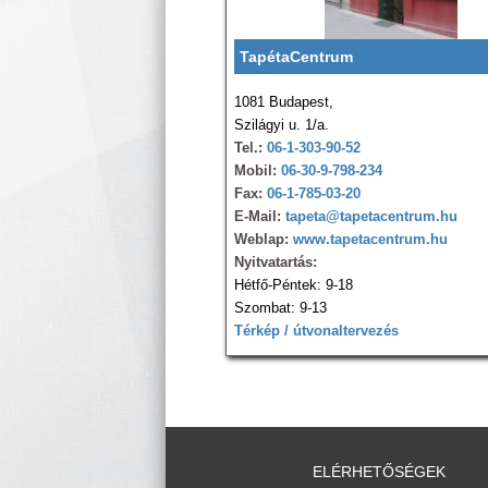
TapétaCentrum
1081 Budapest,
Szilágyi u. 1/a.
Tel.:
06-1-303-90-52
Mobil:
06-30-9-798-234
Fax:
06-1-785-03-20
E-Mail:
tapeta@tapetacentrum.hu
Weblap:
www.tapetacentrum.hu
Nyitvatartás:
Hétfő-Péntek: 9-18
Szombat: 9-13
Térkép / útvonaltervezés
ELÉRHETŐSÉGEK