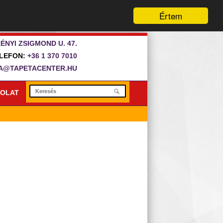
Értem
ÉNYI ZSIGMOND U. 47.
LEFON:
+36 1 370 7010
A@TAPETACENTER.HU
OLAT