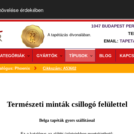
 növelése érdekében
1047 BUDAPEST PER
TE
A tapétázás élvonalában.
EMAIL:
TAPET
ATEGÓRIÁK
GYÁRTÓK
TÍPUSOK
BLOG
KAPCS
alógus: Phoenix
Cikkszám: A53602
Természeti minták csillogó felülettel
Belga tapéták gyors szállítással
Ez a katalógus az alábbi üzleteinkben megtekinthető: