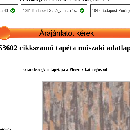
a 43:
1081 Budapest Szilágyi utca 1/a:
1047 Budapest Perény
3602 cikkszamú tapéta műszaki adatla
Grandeco gyár tapétája a Phoenix katalógusból
ntésük: