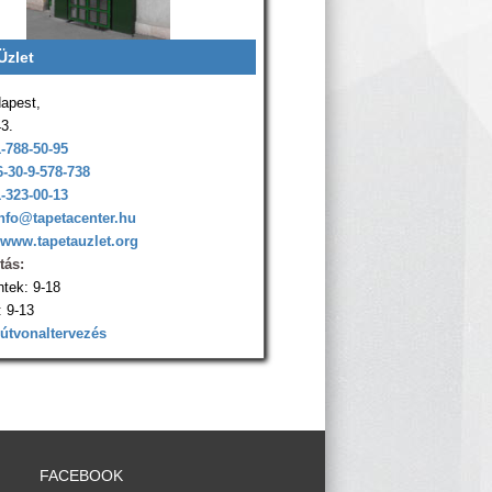
Üzlet
apest,
43.
1-788-50-95
6-30-9-578-738
1-323-00-13
nfo@tapetacenter.hu
www.tapetauzlet.org
tás:
ntek: 9-18
 9-13
 útvonaltervezés
FACEBOOK