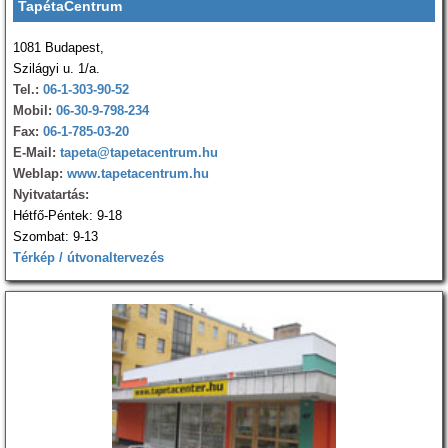
TapétaCentrum
1081 Budapest,
Szilágyi u. 1/a.
Tel.:
06-1-303-90-52
Mobil:
06-30-9-798-234
Fax:
06-1-785-03-20
E-Mail:
tapeta@tapetacentrum.hu
Weblap:
www.tapetacentrum.hu
Nyitvatartás:
Hétfő-Péntek: 9-18
Szombat: 9-13
Térkép / útvonaltervezés