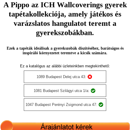
A Pippo az ICH Wallcoverings gyerek
tapétakollekciója, amely játékos és
varázslatos hangulatot teremt a
gyerekszobákban.
Ezek a tapéták ideálisak a gyerekszobák díszítéséhez, barátságos és
inspiráló környezetet teremtve a kicsik számára.
Ez a katalógus az alábbi üzleteinkben megtekinthető:
1089 Budapest Delej utca 43:
1081 Budapest Szilágyi utca 1/a:
1047 Budapest Perényi Zsigmond utca 47: