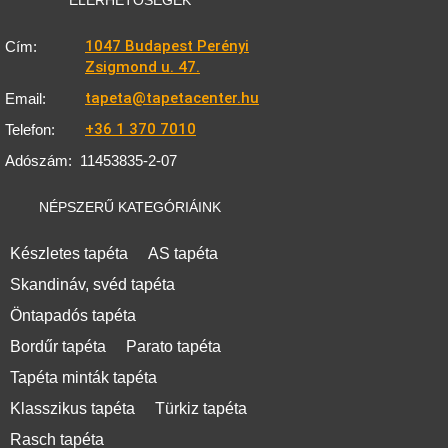
1047 Budapest Perényi
Cím:
Zsigmond u. 47.
tapeta@tapetacenter.hu
Email:
+36 1 370 7010
Telefon:
Adószám:
11453835-2-07
NÉPSZERŰ KATEGÓRIÁINK
Készletes tapéta
AS tapéta
Skandináv, svéd tapéta
Öntapadós tapéta
Bordűr tapéta
Parato tapéta
Tapéta minták tapéta
Klasszikus tapéta
Türkiz tapéta
Rasch tapéta