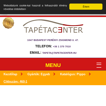
Weboldalunk cookie-kat használ a felhasználói élmény
Értem
növelése érdekében
1047 BUDAPEST PERÉNYI ZSIGMOND U. 47.
TELEFON:
+36 1 370 7010
EMAIL:
TAPETA@TAPETACENTER.HU
MENU
Kezdőlap
Gyártók: Egyeb
Katalógus: Pippo
Cikkszám: 460-1