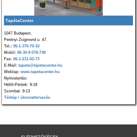
TapétaCenter
1047 Budapest,
Perényi Zsigmond u. 47.
Tel.:
06-1-370-70-10
Mobil:
06-30-9-578-738
Fax:
06-1-231-02-73
E-Mail:
tapeta@tapetacenter.hu
Weblap:
www.tapetacenter.hu
Nyitvatartás:
Hétfő-Péntek: 9-18
Szombat: 9-13
Térkép / útvonaltervezés
ELÉRHETŐSÉGEK