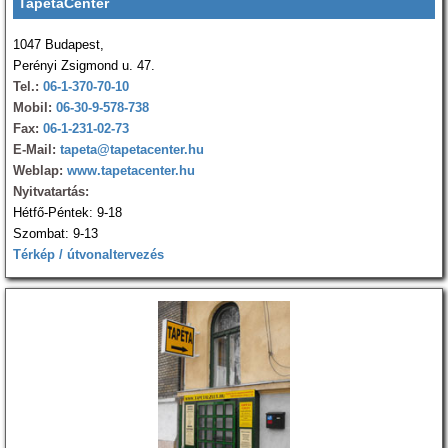
TapétaCenter
1047 Budapest,
Perényi Zsigmond u. 47.
Tel.:
06-1-370-70-10
Mobil:
06-30-9-578-738
Fax:
06-1-231-02-73
E-Mail:
tapeta@tapetacenter.hu
Weblap:
www.tapetacenter.hu
Nyitvatartás:
Hétfő-Péntek: 9-18
Szombat: 9-13
Térkép / útvonaltervezés