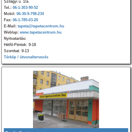
Szilágyi u. 1/a.
Tel.:
06-1-303-90-52
Mobil:
06-30-9-798-234
Fax:
06-1-785-03-20
E-Mail:
tapeta@tapetacentrum.hu
Weblap:
www.tapetacentrum.hu
Nyitvatartás:
Hétfő-Péntek: 9-18
Szombat: 9-13
Térkép / útvonaltervezés