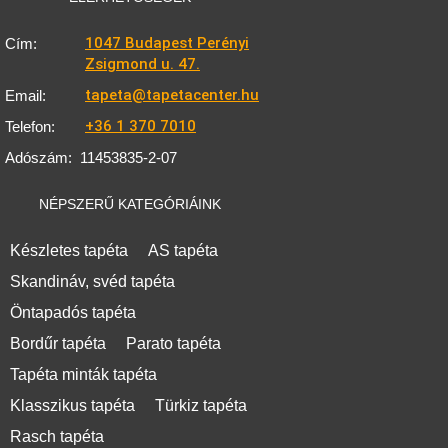
1047 Budapest Perényi
Cím:
Zsigmond u. 47.
tapeta@tapetacenter.hu
Email:
+36 1 370 7010
Telefon:
Adószám:
11453835-2-07
NÉPSZERŰ KATEGÓRIÁINK
Készletes tapéta
AS tapéta
Skandináv, svéd tapéta
Öntapadós tapéta
Bordűr tapéta
Parato tapéta
Tapéta minták tapéta
Klasszikus tapéta
Türkiz tapéta
Rasch tapéta