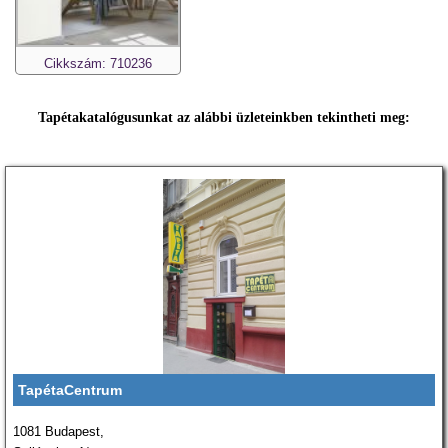
Cikkszám: 710236
Tapétakatalógusunkat az alábbi üzleteinkben tekintheti meg:
TapétaCentrum
1081 Budapest,