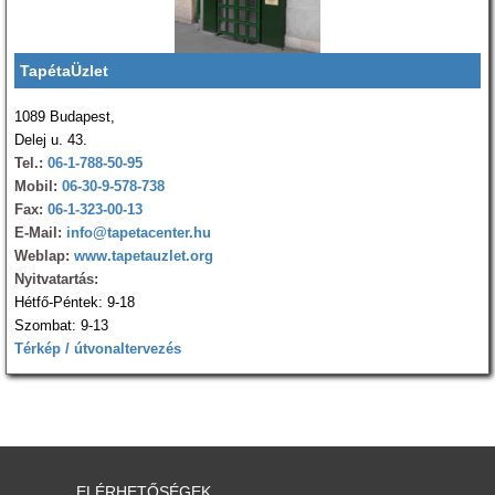
TapétaÜzlet
1089 Budapest,
Delej u. 43.
Tel.:
06-1-788-50-95
Mobil:
06-30-9-578-738
Fax:
06-1-323-00-13
E-Mail:
info@tapetacenter.hu
Weblap:
www.tapetauzlet.org
Nyitvatartás:
Hétfő-Péntek: 9-18
Szombat: 9-13
Térkép / útvonaltervezés
ELÉRHETŐSÉGEK