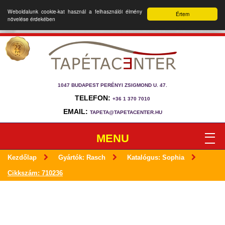
Weboldalunk cookie-kat használ a felhasználói élmény
Értem
növelése érdekében
1047 BUDAPEST PERÉNYI ZSIGMOND U. 47.
TELEFON:
+36 1 370 7010
EMAIL:
TAPETA@TAPETACENTER.HU
MENU
Kezdőlap
Gyártók: Rasch
Katalógus: Sophia
Cikkszám: 710236