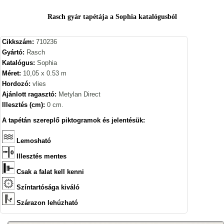
Rasch gyár tapétája a Sophia katalógusból
Cikkszám:
710236
Gyártó:
Rasch
Katalógus:
Sophia
Méret:
10,05 x 0.53 m
Hordozó:
vlies
Ajánlott ragasztó:
Metylan Direct
Illesztés (cm):
0 cm.
A tapétán szereplő piktogramok és jelentésük:
Lemosható
Illesztés mentes
Csak a falat kell kenni
Színtartósága kiváló
Szárazon lehúzható