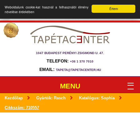
Weboldalunk cookie-kat használ a felhasználói élmény
Értem
növelése érdekében
1047 BUDAPEST PERÉNYI ZSIGMOND U. 47.
TELEFON:
+36 1 370 7010
EMAIL:
TAPETA@TAPETACENTER.HU
MENU
Kezdőlap
Gyártók: Rasch
Katalógus: Sophia
Cikkszám: 710557