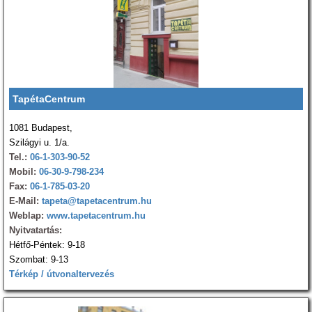
TapétaCentrum
1081 Budapest,
Szilágyi u. 1/a.
Tel.:
06-1-303-90-52
Mobil:
06-30-9-798-234
Fax:
06-1-785-03-20
E-Mail:
tapeta@tapetacentrum.hu
Weblap:
www.tapetacentrum.hu
Nyitvatartás:
Hétfő-Péntek: 9-18
Szombat: 9-13
Térkép / útvonaltervezés