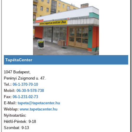
TapétaCenter
1047 Budapest,
Perényi Zsigmond u. 47.
Tel.:
06-1-370-70-10
Mobil:
06-30-9-578-738
Fax:
06-1-231-02-73
E-Mail:
tapeta@tapetacenter.hu
Weblap:
www.tapetacenter.hu
Nyitvatartás:
Hétfő-Péntek: 9-18
Szombat: 9-13