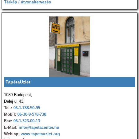
Térkép / útvonaltervezés
TapétaÜzlet
1089 Budapest,
Delej u. 43.
Tel.:
06-1-788-50-95
Mobil:
06-30-9-578-738
Fax:
06-1-323-00-13
E-Mail:
info@tapetacenter.hu
Weblap:
www.tapetauzlet.org