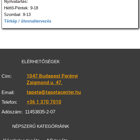
Nyitvatartás:
Hétfő-Péntek: 9-18
Szombat: 9-13
Térkép / útvonaltervezés
ELÉRHETŐSÉGEK
1047 Budapest Perényi
Cím:
Zsigmond u. 47.
tapeta@tapetacenter.hu
Email:
+36 1 370 7010
Telefon:
Adószám:
11453835-2-07
NÉPSZERŰ KATEGÓRIÁINK