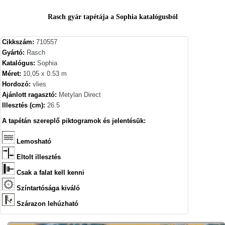
Rasch gyár tapétája a Sophia katalógusból
Cikkszám:
710557
Gyártó:
Rasch
Katalógus:
Sophia
Méret:
10,05 x 0.53 m
Hordozó:
vlies
Ajánlott ragasztó:
Metylan Direct
Illesztés (cm):
26.5
A tapétán szereplő piktogramok és jelentésük:
Lemosható
Eltolt illesztés
Csak a falat kell kenni
Színtartósága kiváló
Szárazon lehúzható