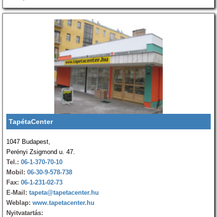
TapétaCenter
1047 Budapest,
Perényi Zsigmond u. 47.
Tel.:
06-1-370-70-10
Mobil:
06-30-9-578-738
Fax:
06-1-231-02-73
E-Mail:
tapeta@tapetacenter.hu
Weblap:
www.tapetacenter.hu
Nyitvatartás: