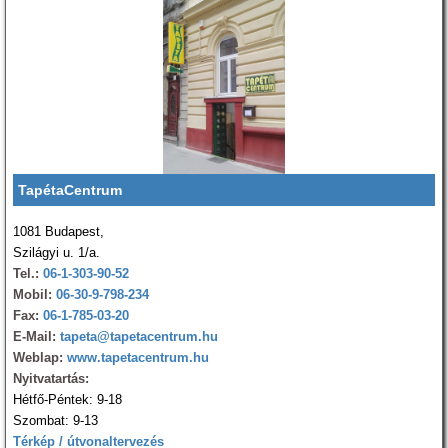
TapétaCentrum
1081 Budapest,
Szilágyi u. 1/a.
Tel.:
06-1-303-90-52
Mobil:
06-30-9-798-234
Fax:
06-1-785-03-20
E-Mail:
tapeta@tapetacentrum.hu
Weblap:
www.tapetacentrum.hu
Nyitvatartás:
Hétfő-Péntek: 9-18
Szombat: 9-13
Térkép / útvonaltervezés