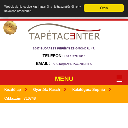
Weboldalunk cookie-kat használ a felhasználói élmény
Értem
növelése érdekében
1047 BUDAPEST PERÉNYI ZSIGMOND U. 47.
TELEFON:
+36 1 370 7010
EMAIL:
TAPETA@TAPETACENTER.HU
MENU
Kezdőlap
Gyártók: Rasch
Katalógus: Sophia
Cikkszám: 710748