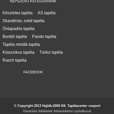
NÉPSZERŰ KATEGÓRIÁINK
Készletes tapéta
AS tapéta
Skandináv, svéd tapéta
Öntapadós tapéta
Bordűr tapéta
Parato tapéta
Tapéta minták tapéta
Klasszikus tapéta
Türkiz tapéta
Rasch tapéta
FACEBOOK
© Copyright 2013 Hajlék-2000 Kft. Tapétacenter csoport
Vásárlási feltételek
Adatvédelmi nyilatkozat