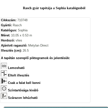
Rasch gyár tapétája a Sophia katalógusból
Cikkszám:
710748
Gyártó:
Rasch
Katalógus:
Sophia
Méret:
10,05 x 0.53 m
Hordozó:
vlies
Ajánlott ragasztó:
Metylan Direct
Illesztés (cm):
26.5
A tapétán szereplő piktogramok és jelentésük:
Lemosható
Eltolt illesztés
Csak a falat kell kenni
Színtartósága kiváló
Szárazon lehúzható