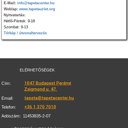
E-Mail:
info@tapetacenter.hu
Weblap:
www.tapetauzlet.org
Nyitvatartás:
Hétfő-Péntek: 9-18
Szombat: 9-13
Térkép / útvonaltervezés
ELÉRHETŐSÉGEK
1047 Budapest Perényi
Cím:
Zsigmond u. 47.
tapeta@tapetacenter.hu
Email:
+36 1 370 7010
Telefon:
Adószám:
11453835-2-07