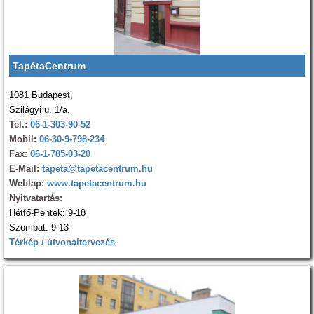
TapétaCentrum
1081 Budapest,
Szilágyi u. 1/a.
Tel.:
06-1-303-90-52
Mobil:
06-30-9-798-234
Fax:
06-1-785-03-20
E-Mail:
tapeta@tapetacentrum.hu
Weblap:
www.tapetacentrum.hu
Nyitvatartás:
Hétfő-Péntek: 9-18
Szombat: 9-13
Térkép / útvonaltervezés