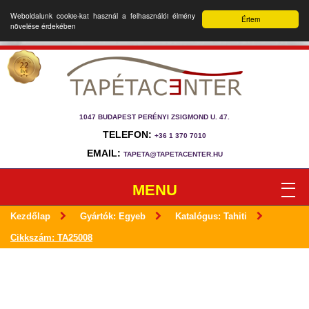
Weboldalunk cookie-kat használ a felhasználói élmény
Értem
növelése érdekében
1047 BUDAPEST PERÉNYI ZSIGMOND U. 47.
TELEFON:
+36 1 370 7010
EMAIL:
TAPETA@TAPETACENTER.HU
MENU
Kezdőlap
Gyártók: Egyeb
Katalógus: Tahiti
Cikkszám: TA25008