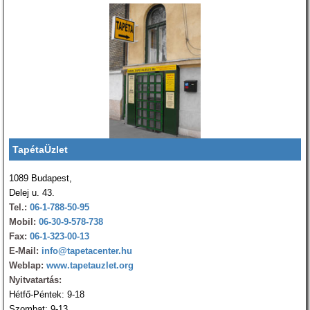
TapétaÜzlet
1089 Budapest,
Delej u. 43.
Tel.:
06-1-788-50-95
Mobil:
06-30-9-578-738
Fax:
06-1-323-00-13
E-Mail:
info@tapetacenter.hu
Weblap:
www.tapetauzlet.org
Nyitvatartás:
Hétfő-Péntek: 9-18
Szombat: 9-13