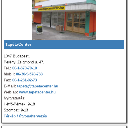
TapétaCenter
1047 Budapest,
Perényi Zsigmond u. 47.
Tel.:
06-1-370-70-10
Mobil:
06-30-9-578-738
Fax:
06-1-231-02-73
E-Mail:
tapeta@tapetacenter.hu
Weblap:
www.tapetacenter.hu
Nyitvatartás:
Hétfő-Péntek: 9-18
Szombat: 9-13
Térkép / útvonaltervezés