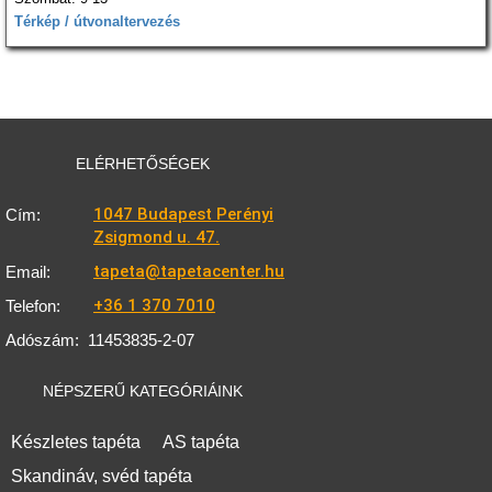
Térkép / útvonaltervezés
ELÉRHETŐSÉGEK
1047 Budapest Perényi
Cím:
Zsigmond u. 47.
tapeta@tapetacenter.hu
Email:
+36 1 370 7010
Telefon:
Adószám:
11453835-2-07
NÉPSZERŰ KATEGÓRIÁINK
Készletes tapéta
AS tapéta
Skandináv, svéd tapéta