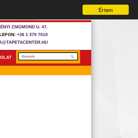
Értem
ÉNYI ZSIGMOND U. 47.
LEFON:
+36 1 370 7010
A@TAPETACENTER.HU
OLAT