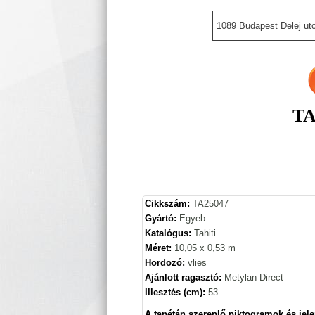
1089 Budapest Delej utc
TA
Cikkszám:
TA25047
Gyártó:
Egyeb
Katalógus:
Tahiti
Méret:
10,05 x 0,53 m
Hordozó:
vlies
Ajánlott ragasztó:
Metylan Direct
Illesztés (cm):
53
A tapétán szereplő piktogramok és jele