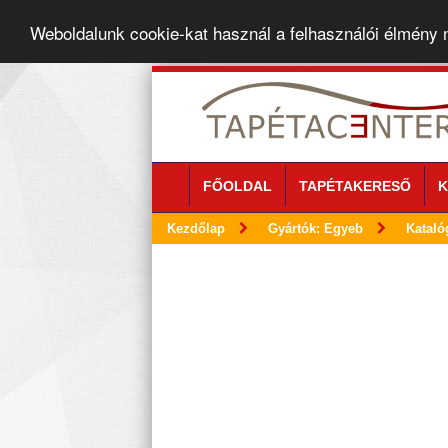
Weboldalunk cookie-kat használ a felhasználói élmény
FŐOLDAL
TAPÉTAKERESŐ
K
Kezdőlap
Gyártók: Egyeb
Kataló