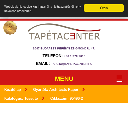
Weboldalunk cookie-kat használ a felhasználói élmény
Értem
növelése érdekében
1047 BUDAPEST PERÉNYI ZSIGMOND U. 47.
TELEFON:
+36 1 370 7010
EMAIL:
TAPETA@TAPETACENTER.HU
MENU
Kezdőlap
Gyártók: Architects Paper
Katalógus: Tessuto
Cikkszám: 95490-2