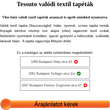
Tessuto valódi textil tapéták
Vlies hátú valódi taxtil tapéták arannyal és egyéb színekkel nyomtatva.
Valódi textil tapéta Olaszországból. Indás, nyomott, színes tapéta minták.
Anyagát tekintve növényi rost alapra (vlies) ragasztott textil szálak,
felületükön nyomtatott kivitelben. Igazán gyönyörű a hálószobák, szállodák,
lakások falain . A tapéta ragasztója Metylan direkt.
Ez a katalógus az alábbi üzleteinkben megtekinthető:
1089 Budapest Delej utca 43:
1081 Budapest Szilágyi utca 1/a:
1047 Budapest Perényi Zsigmond utca 47: