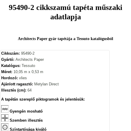
95490-2 cikkszamú tapéta műszaki
adatlapja
Architects Paper gyár tapétája a Tessuto katalógusból
Cikkszám:
95490-2
Gyártó:
Architects Paper
Katalógus:
Tessuto
Méret:
10,05 m x 0,53 m
Hordozó:
vlies
Ajánlott ragasztó:
Metylan Direct
Illesztés (cm):
64
A tapétán szereplő piktogramok és jelentésük:
Gyengén mosható
Szemben illesztés
Színtartósága kiváló