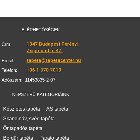
ELÉRHETŐSÉGEK
1047 Budapest Perényi
Cím:
Zsigmond u. 47.
tapeta@tapetacenter.hu
Email:
+36 1 370 7010
Telefon:
Adószám:
11453835-2-07
NÉPSZERŰ KATEGÓRIÁINK
Készletes tapéta
AS tapéta
Skandináv, svéd tapéta
Öntapadós tapéta
Bordűr tapéta
Parato tapéta