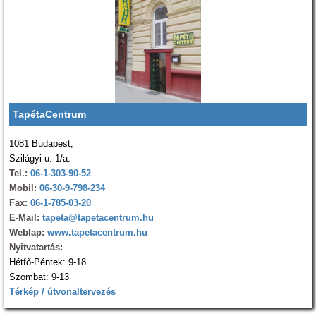
TapétaCentrum
1081 Budapest,
Szilágyi u. 1/a.
Tel.:
06-1-303-90-52
Mobil:
06-30-9-798-234
Fax:
06-1-785-03-20
E-Mail:
tapeta@tapetacentrum.hu
Weblap:
www.tapetacentrum.hu
Nyitvatartás:
Hétfő-Péntek: 9-18
Szombat: 9-13
Térkép / útvonaltervezés