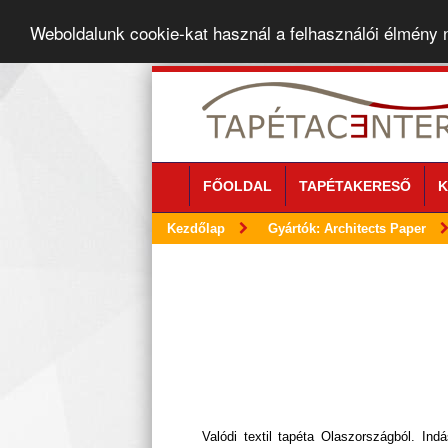
Weboldalunk cookie-kat használ a felhasználói élmény
FŐOLDAL
TAPÉTAKERESŐ
K
Kezdőlap
Gyártók: Architects Paper
Valódi textil tapéta Olaszországból. Indá