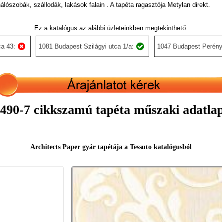
álószobák, szállodák, lakások falain . A tapéta ragasztója Metylan direkt.
Ez a katalógus az alábbi üzleteinkben megtekinthető:
a 43:
1081 Budapest Szilágyi utca 1/a:
1047 Budapest Perény
490-7 cikkszamú tapéta műszaki adatla
Architects Paper gyár tapétája a Tessuto katalógusból