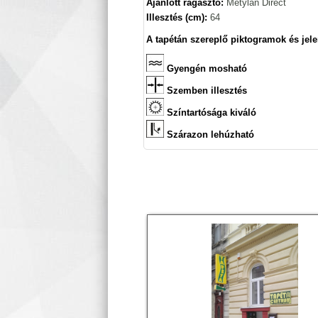
Ajánlott ragasztó:
Metylan Direct
Illesztés (cm):
64
A tapétán szereplő piktogramok és jele
Gyengén mosható
Szemben illesztés
Színtartósága kiváló
Szárazon lehúzható