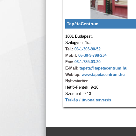
TapétaCentrum
1081 Budapest,
Szilágyi u. 1/a.
Tel.:
06-1-303-90-52
Mobil:
06-30-9-798-234
Fax:
06-1-785-03-20
E-Mail:
tapeta@tapetacentrum.hu
Weblap:
www.tapetacentrum.hu
Nyitvatartás:
Hétfő-Péntek: 9-18
Szombat: 9-13
Térkép / útvonaltervezés