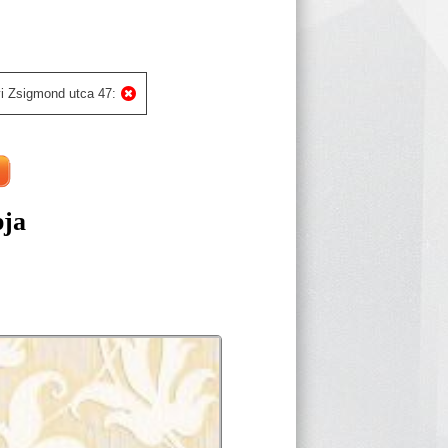
i Zsigmond utca 47:
pja