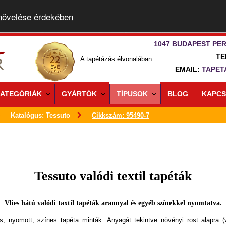
 növelése érdekében
1047 BUDAPEST PER
TE
A tapétázás élvonalában.
EMAIL:
TAPET
ATEGÓRIÁK
GYÁRTÓK
TÍPUSOK
BLOG
KAPCS
Katalógus: Tessuto
Cikkszám: 95490-7
Tessuto valódi textil tapéták
Vlies hátú valódi taxtil tapéták arannyal és egyéb színekkel nyomtatva.
s, nyomott, színes tapéta minták. Anyagát tekintve növényi rost alapra (vl