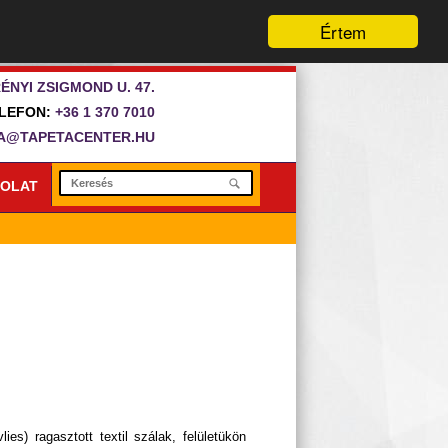
Értem
ÉNYI ZSIGMOND U. 47.
LEFON:
+36 1 370 7010
A@TAPETACENTER.HU
OLAT
ies) ragasztott textil szálak, felületükön