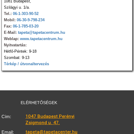
1081 Budapest,
Szilágyi u. 1/a.
Tel.:
06-1-303-90-52
Mobil:
06-30-9-798-234
Fax:
06-1-785-03-20
E-Mail:
tapeta@tapetacentrum.hu
Weblap:
www.tapetacentrum.hu
Nyitvatartás:
Hétfő-Péntek: 9-18
Szombat: 9-13
Térkép / útvonaltervezés
ELÉRHETŐSÉGEK
1047 Budapest Perényi
Cím:
Zsigmond u. 47.
tapeta@tapetacenter.hu
Email: