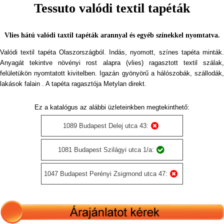
Tessuto valódi textil tapéták
Vlies hátú valódi taxtil tapéták arannyal és egyéb színekkel nyomtatva.
Valódi textil tapéta Olaszországból. Indás, nyomott, színes tapéta minták.
Anyagát tekintve növényi rost alapra (vlies) ragasztott textil szálak,
felületükön nyomtatott kivitelben. Igazán gyönyörű a hálószobák, szállodák,
lakások falain . A tapéta ragasztója Metylan direkt.
Ez a katalógus az alábbi üzleteinkben megtekinthető:
1089 Budapest Delej utca 43:
1081 Budapest Szilágyi utca 1/a:
1047 Budapest Perényi Zsigmond utca 47: