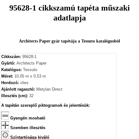
95628-1 cikkszamú tapéta műszaki
adatlapja
Architects Paper gyár tapétája a Tessuto katalógusból
Cikkszám:
95628-1
Gyártó:
Architects Paper
Katalógus:
Tessuto
Méret:
10,05 m x 0,53 m
Hordozó:
vlies
Ajánlott ragasztó:
Metylan Direct
Illesztés (cm):
32
A tapétán szereplő piktogramok és jelentésük:
Gyengén mosható
Szemben illesztés
Színtartósága kiváló