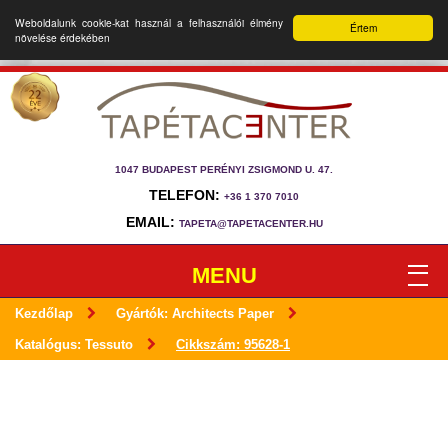
Weboldalunk cookie-kat használ a felhasználói élmény
Értem
növelése érdekében
1047 BUDAPEST PERÉNYI ZSIGMOND U. 47.
TELEFON:
+36 1 370 7010
EMAIL:
TAPETA@TAPETACENTER.HU
MENU
Kezdőlap
Gyártók: Architects Paper
Katalógus: Tessuto
Cikkszám: 95628-1