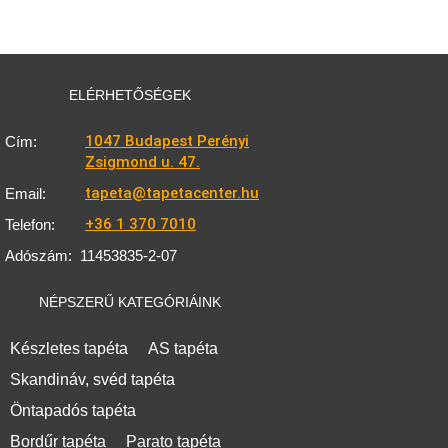
ELÉRHETŐSÉGEK
1047 Budapest Perényi
Cím:
Zsigmond u. 47.
tapeta@tapetacenter.hu
Email:
+36 1 370 7010
Telefon:
Adószám:
11453835-2-07
NÉPSZERŰ KATEGÓRIÁINK
Készletes tapéta
AS tapéta
Skandináv, svéd tapéta
Öntapadós tapéta
Bordűr tapéta
Parato tapéta