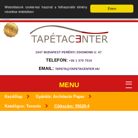
Weboldalunk cookie-kat használ a felhasználói élmény
Értem
növelése érdekében
1047 BUDAPEST PERÉNYI ZSIGMOND U. 47.
TELEFON:
+36 1 370 7010
EMAIL:
TAPETA@TAPETACENTER.HU
MENU
Kezdőlap
Gyártók: Architects Paper
Katalógus: Tessuto
Cikkszám: 95628-4