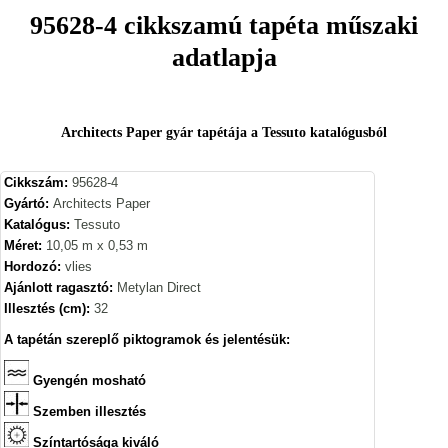
95628-4 cikkszamú tapéta műszaki
adatlapja
Architects Paper gyár tapétája a Tessuto katalógusból
Cikkszám:
95628-4
Gyártó:
Architects Paper
Katalógus:
Tessuto
Méret:
10,05 m x 0,53 m
Hordozó:
vlies
Ajánlott ragasztó:
Metylan Direct
Illesztés (cm):
32
A tapétán szereplő piktogramok és jelentésük:
Gyengén mosható
Szemben illesztés
Színtartósága kiváló