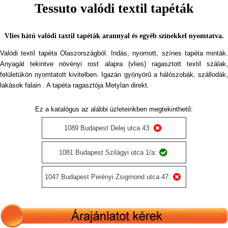
Tessuto valódi textil tapéták
Vlies hátú valódi taxtil tapéták arannyal és egyéb színekkel nyomtatva.
Valódi textil tapéta Olaszországból. Indás, nyomott, színes tapéta minták.
Anyagát tekintve növényi rost alapra (vlies) ragasztott textil szálak,
felületükön nyomtatott kivitelben. Igazán gyönyörű a hálószobák, szállodák,
lakások falain . A tapéta ragasztója Metylan direkt.
Ez a katalógus az alábbi üzleteinkben megtekinthető:
1089 Budapest Delej utca 43:
1081 Budapest Szilágyi utca 1/a:
1047 Budapest Perényi Zsigmond utca 47: