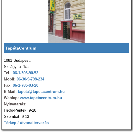
TapétaCentrum
1081 Budapest,
Szilágyi u. 1/a.
Tel.:
06-1-303-90-52
Mobil:
06-30-9-798-234
Fax:
06-1-785-03-20
E-Mail:
tapeta@tapetacentrum.hu
Weblap:
www.tapetacentrum.hu
Nyitvatartás:
Hétfő-Péntek: 9-18
Szombat: 9-13
Térkép / útvonaltervezés