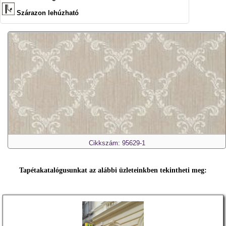
Szárazon lehúzható
Cikkszám: 95629-1
Tapétakatalógusunkat az alábbi üzleteinkben tekintheti meg: