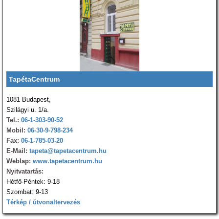
TapétaCentrum
1081 Budapest,
Szilágyi u. 1/a.
Tel.:
06-1-303-90-52
Mobil:
06-30-9-798-234
Fax:
06-1-785-03-20
E-Mail:
tapeta@tapetacentrum.hu
Weblap:
www.tapetacentrum.hu
Nyitvatartás:
Hétfő-Péntek: 9-18
Szombat: 9-13
Térkép / útvonaltervezés