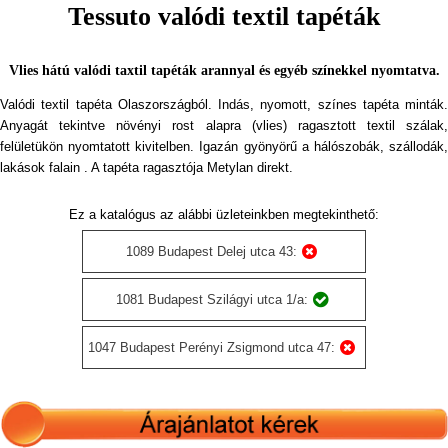
Tessuto valódi textil tapéták
Vlies hátú valódi taxtil tapéták arannyal és egyéb színekkel nyomtatva.
Valódi textil tapéta Olaszországból. Indás, nyomott, színes tapéta minták.
Anyagát tekintve növényi rost alapra (vlies) ragasztott textil szálak,
felületükön nyomtatott kivitelben. Igazán gyönyörű a hálószobák, szállodák,
lakások falain . A tapéta ragasztója Metylan direkt.
Ez a katalógus az alábbi üzleteinkben megtekinthető:
1089 Budapest Delej utca 43:
1081 Budapest Szilágyi utca 1/a:
1047 Budapest Perényi Zsigmond utca 47: