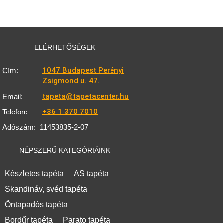
ELÉRHETŐSÉGEK
1047 Budapest Perényi
Cím:
Zsigmond u. 47.
tapeta@tapetacenter.hu
Email:
+36 1 370 7010
Telefon:
Adószám:
11453835-2-07
NÉPSZERŰ KATEGÓRIÁINK
Készletes tapéta
AS tapéta
Skandináv, svéd tapéta
Öntapadós tapéta
Bordűr tapéta
Parato tapéta