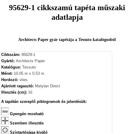
95629-1 cikkszamú tapéta műszaki
adatlapja
Architects Paper gyár tapétája a Tessuto katalógusból
Cikkszám:
95629-1
Gyártó:
Architects Paper
Katalógus:
Tessuto
Méret:
10,05 m x 0,53 m
Hordozó:
vlies
Ajánlott ragasztó:
Metylan Direct
Illesztés (cm):
16
A tapétán szereplő piktogramok és jelentésük:
Gyengén mosható
Szemben illesztés
Színtartósága kiváló