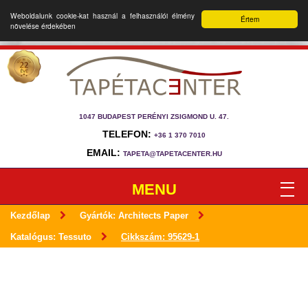
Weboldalunk cookie-kat használ a felhasználói élmény
Értem
növelése érdekében
1047 BUDAPEST PERÉNYI ZSIGMOND U. 47.
TELEFON:
+36 1 370 7010
EMAIL:
TAPETA@TAPETACENTER.HU
MENU
Kezdőlap
Gyártók: Architects Paper
Katalógus: Tessuto
Cikkszám: 95629-1