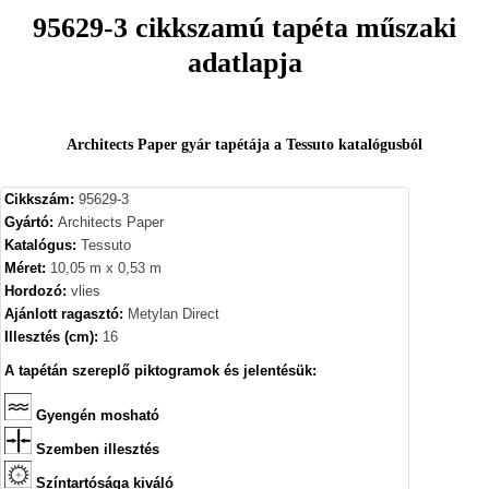
95629-3 cikkszamú tapéta műszaki
adatlapja
Architects Paper gyár tapétája a Tessuto katalógusból
Cikkszám:
95629-3
Gyártó:
Architects Paper
Katalógus:
Tessuto
Méret:
10,05 m x 0,53 m
Hordozó:
vlies
Ajánlott ragasztó:
Metylan Direct
Illesztés (cm):
16
A tapétán szereplő piktogramok és jelentésük:
Gyengén mosható
Szemben illesztés
Színtartósága kiváló