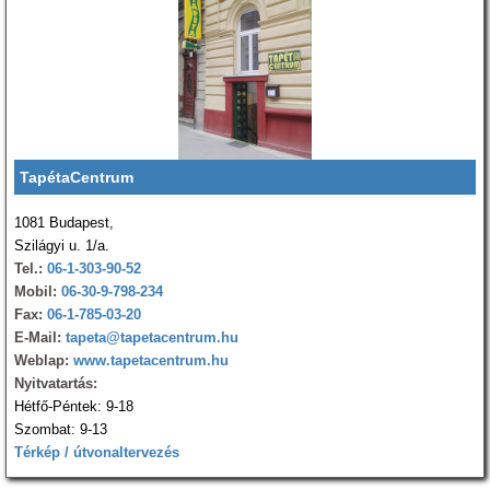
TapétaCentrum
1081 Budapest,
Szilágyi u. 1/a.
Tel.:
06-1-303-90-52
Mobil:
06-30-9-798-234
Fax:
06-1-785-03-20
E-Mail:
tapeta@tapetacentrum.hu
Weblap:
www.tapetacentrum.hu
Nyitvatartás:
Hétfő-Péntek: 9-18
Szombat: 9-13
Térkép / útvonaltervezés