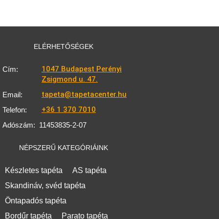
ELÉRHETŐSÉGEK
1047 Budapest Perényi
Cím:
Zsigmond u. 47.
tapeta@tapetacenter.hu
Email:
+36 1 370 7010
Telefon:
Adószám:
11453835-2-07
NÉPSZERŰ KATEGÓRIÁINK
Készletes tapéta
AS tapéta
Skandináv, svéd tapéta
Öntapadós tapéta
Bordűr tapéta
Parato tapéta