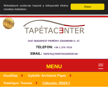
Weboldalunk cookie-kat használ a felhasználói élmény
Értem
növelése érdekében
1047 BUDAPEST PERÉNYI ZSIGMOND U. 47.
TELEFON:
+36 1 370 7010
EMAIL:
TAPETA@TAPETACENTER.HU
MENU
Kezdőlap
Gyártók: Architects Paper
Katalógus: Tessuto
Cikkszám: 95629-3