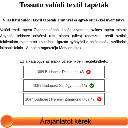
Tessuto valódi textil tapéták
Vlies hátú valódi taxtil tapéták arannyal és egyéb színekkel nyomtatva.
Valódi textil tapéta Olaszországból. Indás, nyomott, színes tapéta minták.
Anyagát tekintve növényi rost alapra (vlies) ragasztott textil szálak,
felületükön nyomtatott kivitelben. Igazán gyönyörű a hálószobák, szállodák,
lakások falain . A tapéta ragasztója Metylan direkt.
Ez a katalógus az alábbi üzleteinkben megtekinthető:
1089 Budapest Delej utca 43:
1081 Budapest Szilágyi utca 1/a:
1047 Budapest Perényi Zsigmond utca 47: