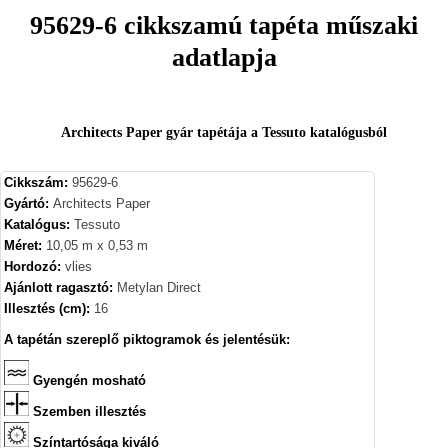
95629-6 cikkszamú tapéta műszaki
adatlapja
Architects Paper gyár tapétája a Tessuto katalógusból
Cikkszám:
95629-6
Gyártó:
Architects Paper
Katalógus:
Tessuto
Méret:
10,05 m x 0,53 m
Hordozó:
vlies
Ajánlott ragasztó:
Metylan Direct
Illesztés (cm):
16
A tapétán szereplő piktogramok és jelentésük:
Gyengén mosható
Szemben illesztés
Színtartósága kiváló