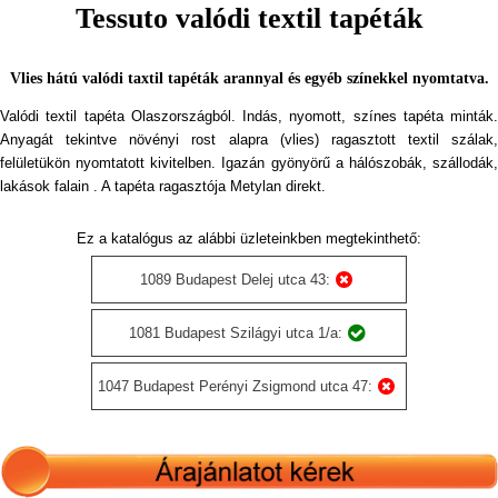
Tessuto valódi textil tapéták
Vlies hátú valódi taxtil tapéták arannyal és egyéb színekkel nyomtatva.
Valódi textil tapéta Olaszországból. Indás, nyomott, színes tapéta minták.
Anyagát tekintve növényi rost alapra (vlies) ragasztott textil szálak,
felületükön nyomtatott kivitelben. Igazán gyönyörű a hálószobák, szállodák,
lakások falain . A tapéta ragasztója Metylan direkt.
Ez a katalógus az alábbi üzleteinkben megtekinthető:
1089 Budapest Delej utca 43:
1081 Budapest Szilágyi utca 1/a:
1047 Budapest Perényi Zsigmond utca 47: