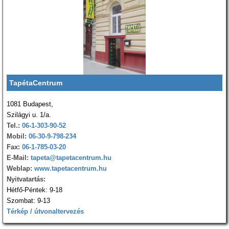
TapétaCentrum
1081 Budapest,
Szilágyi u. 1/a.
Tel.:
06-1-303-90-52
Mobil:
06-30-9-798-234
Fax:
06-1-785-03-20
E-Mail:
tapeta@tapetacentrum.hu
Weblap:
www.tapetacentrum.hu
Nyitvatartás:
Hétfő-Péntek: 9-18
Szombat: 9-13
Térkép / útvonaltervezés