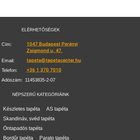
ELÉRHETŐSÉGEK
1047 Budapest Perényi
Cím:
Zsigmond u. 47.
tapeta@tapetacenter.hu
Email:
+36 1 370 7010
Telefon:
Adószám:
11453835-2-07
NÉPSZERŰ KATEGÓRIÁINK
Készletes tapéta
AS tapéta
Skandináv, svéd tapéta
Öntapadós tapéta
Bordűr tapéta
Parato tapéta