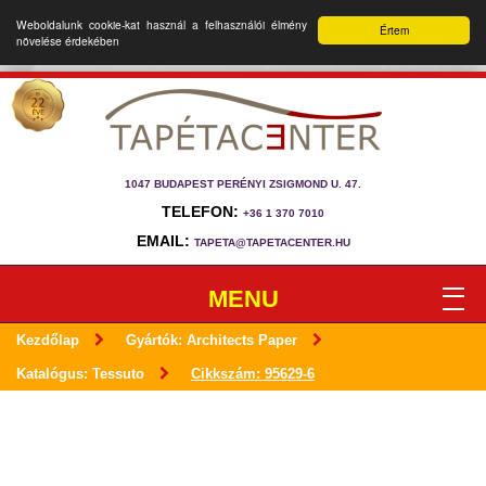
Weboldalunk cookie-kat használ a felhasználói élmény
Értem
növelése érdekében
1047 BUDAPEST PERÉNYI ZSIGMOND U. 47.
TELEFON:
+36 1 370 7010
EMAIL:
TAPETA@TAPETACENTER.HU
MENU
Kezdőlap
Gyártók: Architects Paper
Katalógus: Tessuto
Cikkszám: 95629-6