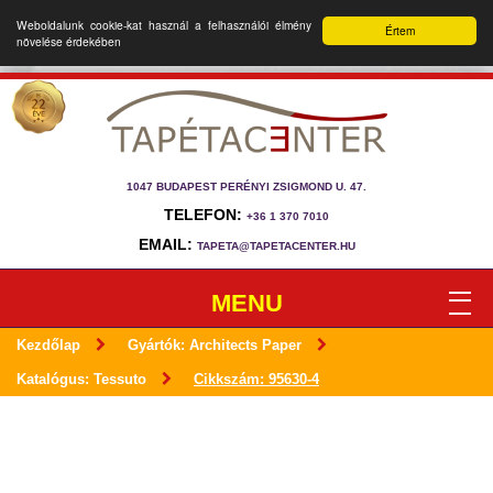
Weboldalunk cookie-kat használ a felhasználói élmény
Értem
növelése érdekében
1047 BUDAPEST PERÉNYI ZSIGMOND U. 47.
TELEFON:
+36 1 370 7010
EMAIL:
TAPETA@TAPETACENTER.HU
MENU
Kezdőlap
Gyártók: Architects Paper
Katalógus: Tessuto
Cikkszám: 95630-4