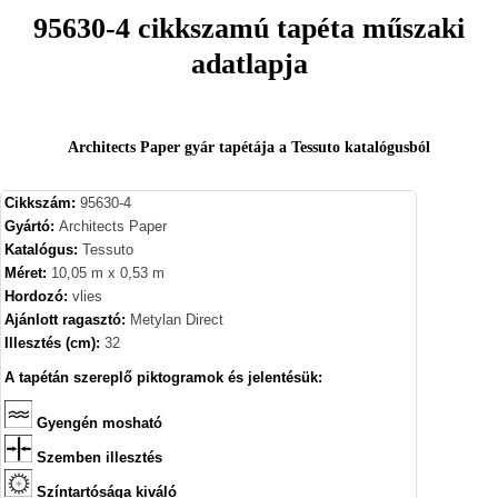
95630-4 cikkszamú tapéta műszaki
adatlapja
Architects Paper gyár tapétája a Tessuto katalógusból
Cikkszám:
95630-4
Gyártó:
Architects Paper
Katalógus:
Tessuto
Méret:
10,05 m x 0,53 m
Hordozó:
vlies
Ajánlott ragasztó:
Metylan Direct
Illesztés (cm):
32
A tapétán szereplő piktogramok és jelentésük:
Gyengén mosható
Szemben illesztés
Színtartósága kiváló