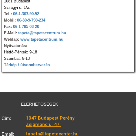
1081 Budapest,
Szilágyi u. 1/a.
Tel.:
06-1-303-90-52
Mobil:
06-30-9-798-234
Fax:
06-1-785-03-20
E-Mail:
tapeta@tapetacentrum.hu
Weblap:
www.tapetacentrum.hu
Nyitvatartás:
Hétfő-Péntek: 9-18
Szombat: 9-13
Térkép / útvonaltervezés
ELÉRHETŐSÉGEK
1047 Budapest Perényi
Cím:
Zsigmond u. 47.
tapeta@tapetacenter.hu
Email: