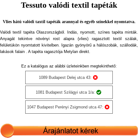
Tessuto valódi textil tapéták
Vlies hátú valódi taxtil tapéták arannyal és egyéb színekkel nyomtatva.
Valódi textil tapéta Olaszországból. Indás, nyomott, színes tapéta minták.
Anyagát tekintve növényi rost alapra (vlies) ragasztott textil szálak,
felületükön nyomtatott kivitelben. Igazán gyönyörű a hálószobák, szállodák,
lakások falain . A tapéta ragasztója Metylan direkt.
Ez a katalógus az alábbi üzleteinkben megtekinthető:
1089 Budapest Delej utca 43:
1081 Budapest Szilágyi utca 1/a:
1047 Budapest Perényi Zsigmond utca 47: