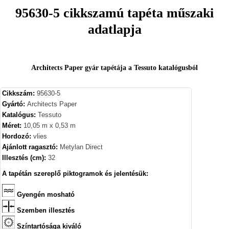
95630-5 cikkszamú tapéta műszaki
adatlapja
Architects Paper gyár tapétája a Tessuto katalógusból
Cikkszám:
95630-5
Gyártó:
Architects Paper
Katalógus:
Tessuto
Méret:
10,05 m x 0,53 m
Hordozó:
vlies
Ajánlott ragasztó:
Metylan Direct
Illesztés (cm):
32
A tapétán szereplő piktogramok és jelentésük:
Gyengén mosható
Szemben illesztés
Színtartósága kiváló