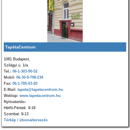
TapétaCentrum
1081 Budapest,
Szilágyi u. 1/a.
Tel.:
06-1-303-90-52
Mobil:
06-30-9-798-234
Fax:
06-1-785-03-20
E-Mail:
tapeta@tapetacentrum.hu
Weblap:
www.tapetacentrum.hu
Nyitvatartás:
Hétfő-Péntek: 9-18
Szombat: 9-13
Térkép / útvonaltervezés