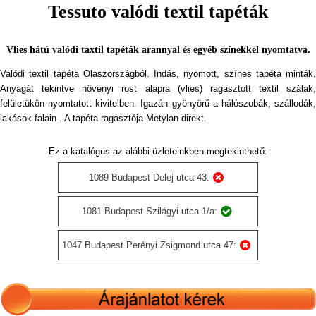
Tessuto valódi textil tapéták
Vlies hátú valódi taxtil tapéták arannyal és egyéb színekkel nyomtatva.
Valódi textil tapéta Olaszországból. Indás, nyomott, színes tapéta minták.
Anyagát tekintve növényi rost alapra (vlies) ragasztott textil szálak,
felületükön nyomtatott kivitelben. Igazán gyönyörű a hálószobák, szállodák,
lakások falain . A tapéta ragasztója Metylan direkt.
Ez a katalógus az alábbi üzleteinkben megtekinthető:
1089 Budapest Delej utca 43:
1081 Budapest Szilágyi utca 1/a:
1047 Budapest Perényi Zsigmond utca 47: