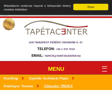
Weboldalunk cookie-kat használ a felhasználói élmény
Értem
növelése érdekében
1047 BUDAPEST PERÉNYI ZSIGMOND U. 47.
TELEFON:
+36 1 370 7010
EMAIL:
TAPETA@TAPETACENTER.HU
MENU
Kezdőlap
Gyártók: Architects Paper
Katalógus: Tessuto
Cikkszám: 95630-5