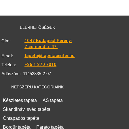
ELÉRHETŐSÉGEK
1047 Budapest Perényi
Cím:
Zsigmond u. 47.
tapeta@tapetacenter.hu
Email:
+36 1 370 7010
Telefon:
Adószám:
11453835-2-07
NÉPSZERŰ KATEGÓRIÁINK
Készletes tapéta
AS tapéta
Skandináv, svéd tapéta
Öntapadós tapéta
Bordűr tapéta
Parato tapéta