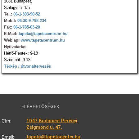
1081 Budapest,
Szilágyi u. 1/a.
Tel.:
06-1-303-90-52
Mobil:
06-30-9-798-234
Fax:
06-1-785-03-20
E-Mail:
tapeta@tapetacentrum.hu
Weblap:
www.tapetacentrum.hu
Nyitvatartás:
Hétfő-Péntek: 9-18
Szombat: 9-13
Térkép / útvonaltervezés
ELÉRHETŐSÉGEK
1047 Budapest Perényi
Cím:
Zsigmond u. 47.
tapeta@tapetacenter.hu
Email: