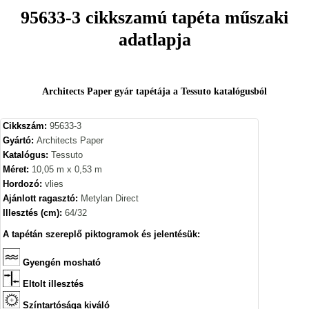
95633-3 cikkszamú tapéta műszaki
adatlapja
Architects Paper gyár tapétája a Tessuto katalógusból
Cikkszám:
95633-3
Gyártó:
Architects Paper
Katalógus:
Tessuto
Méret:
10,05 m x 0,53 m
Hordozó:
vlies
Ajánlott ragasztó:
Metylan Direct
Illesztés (cm):
64/32
A tapétán szereplő piktogramok és jelentésük:
Gyengén mosható
Eltolt illesztés
Színtartósága kiváló