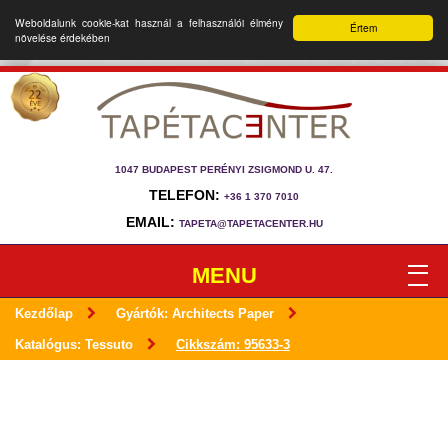
Weboldalunk cookie-kat használ a felhasználói élmény
Értem
növelése érdekében
1047 BUDAPEST PERÉNYI ZSIGMOND U. 47.
TELEFON:
+36 1 370 7010
EMAIL:
TAPETA@TAPETACENTER.HU
MENU
Kezdőlap
Gyártók: Architects Paper
Katalógus: Tessuto
Cikkszám: 95633-3