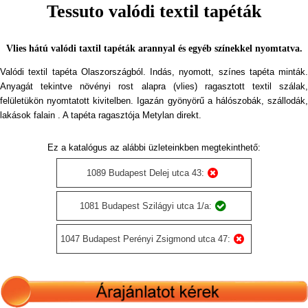
Tessuto valódi textil tapéták
Vlies hátú valódi taxtil tapéták arannyal és egyéb színekkel nyomtatva.
Valódi textil tapéta Olaszországból. Indás, nyomott, színes tapéta minták.
Anyagát tekintve növényi rost alapra (vlies) ragasztott textil szálak,
felületükön nyomtatott kivitelben. Igazán gyönyörű a hálószobák, szállodák,
lakások falain . A tapéta ragasztója Metylan direkt.
Ez a katalógus az alábbi üzleteinkben megtekinthető:
1089 Budapest Delej utca 43:
1081 Budapest Szilágyi utca 1/a:
1047 Budapest Perényi Zsigmond utca 47: