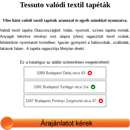
Tessuto valódi textil tapéták
Vlies hátú valódi taxtil tapéták arannyal és egyéb színekkel nyomtatva.
Valódi textil tapéta Olaszországból. Indás, nyomott, színes tapéta minták.
Anyagát tekintve növényi rost alapra (vlies) ragasztott textil szálak,
felületükön nyomtatott kivitelben. Igazán gyönyörű a hálószobák, szállodák,
lakások falain . A tapéta ragasztója Metylan direkt.
Ez a katalógus az alábbi üzleteinkben megtekinthető:
1089 Budapest Delej utca 43:
1081 Budapest Szilágyi utca 1/a:
1047 Budapest Perényi Zsigmond utca 47: