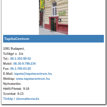
TapétaCentrum
1081 Budapest,
Szilágyi u. 1/a.
Tel.:
06-1-303-90-52
Mobil:
06-30-9-798-234
Fax:
06-1-785-03-20
E-Mail:
tapeta@tapetacentrum.hu
Weblap:
www.tapetacentrum.hu
Nyitvatartás:
Hétfő-Péntek: 9-18
Szombat: 9-13
Térkép / útvonaltervezés