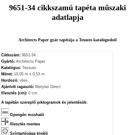
9651-34 cikkszamú tapéta műszaki
adatlapja
Architects Paper gyár tapétája a Tessuto katalógusból
Cikkszám:
9651-34
Gyártó:
Architects Paper
Katalógus:
Tessuto
Méret:
10,05 m x 0,53 m
Hordozó:
vlies
Ajánlott ragasztó:
Metylan Direct
Illesztés (cm):
0 cm.
A tapétán szereplő piktogramok és jelentésük:
Gyengén mosható
Illesztés mentes
Színtartósága kiváló