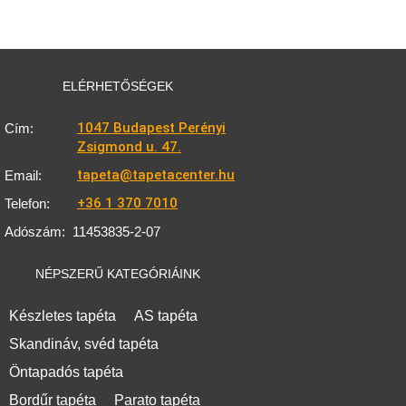
ELÉRHETŐSÉGEK
1047 Budapest Perényi
Cím:
Zsigmond u. 47.
tapeta@tapetacenter.hu
Email:
+36 1 370 7010
Telefon:
Adószám:
11453835-2-07
NÉPSZERŰ KATEGÓRIÁINK
Készletes tapéta
AS tapéta
Skandináv, svéd tapéta
Öntapadós tapéta
Bordűr tapéta
Parato tapéta