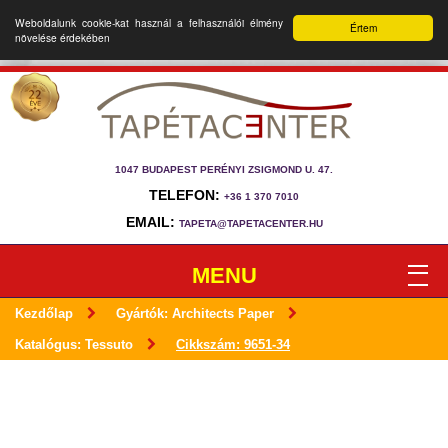
Weboldalunk cookie-kat használ a felhasználói élmény
Értem
növelése érdekében
1047 BUDAPEST PERÉNYI ZSIGMOND U. 47.
TELEFON:
+36 1 370 7010
EMAIL:
TAPETA@TAPETACENTER.HU
MENU
Kezdőlap
Gyártók: Architects Paper
Katalógus: Tessuto
Cikkszám: 9651-34