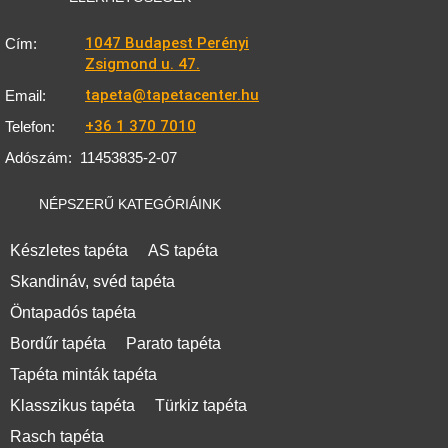
1047 Budapest Perényi
Cím:
Zsigmond u. 47.
tapeta@tapetacenter.hu
Email:
+36 1 370 7010
Telefon:
Adószám:
11453835-2-07
NÉPSZERŰ KATEGÓRIÁINK
Készletes tapéta
AS tapéta
Skandináv, svéd tapéta
Öntapadós tapéta
Bordűr tapéta
Parato tapéta
Tapéta minták tapéta
Klasszikus tapéta
Türkiz tapéta
Rasch tapéta