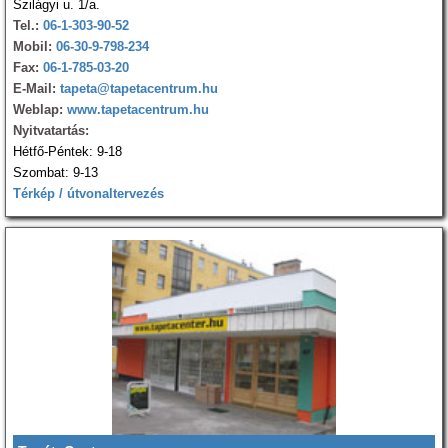
Szilágyi u. 1/a.
Tel.:
06-1-303-90-52
Mobil:
06-30-9-798-234
Fax:
06-1-785-03-20
E-Mail:
tapeta@tapetacentrum.hu
Weblap:
www.tapetacentrum.hu
Nyitvatartás:
Hétfő-Péntek: 9-18
Szombat: 9-13
Térkép / útvonaltervezés