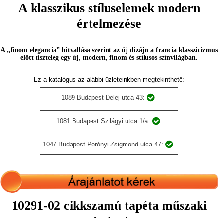
A klasszikus stíluselemek modern
értelmezése
A „finom elegancia” hitvallása szerint az új dizájn a francia klasszicizmus
előtt tiszteleg egy új, modern, finom és stílusos színvilágban.
Ez a katalógus az alábbi üzleteinkben megtekinthető:
1089 Budapest Delej utca 43:
1081 Budapest Szilágyi utca 1/a:
1047 Budapest Perényi Zsigmond utca 47:
10291-02 cikkszamú tapéta műszaki