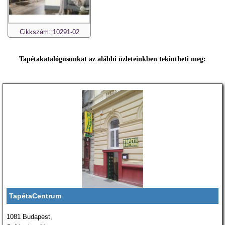
Cikkszám: 10291-02
Tapétakatalógusunkat az alábbi üzleteinkben tekintheti meg:
TapétaCentrum
1081 Budapest,