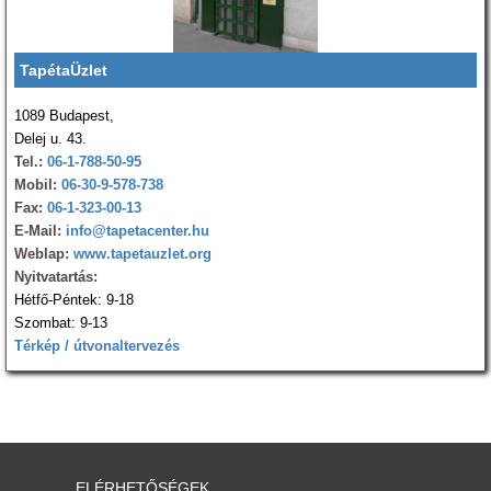
TapétaÜzlet
1089 Budapest,
Delej u. 43.
Tel.:
06-1-788-50-95
Mobil:
06-30-9-578-738
Fax:
06-1-323-00-13
E-Mail:
info@tapetacenter.hu
Weblap:
www.tapetauzlet.org
Nyitvatartás:
Hétfő-Péntek: 9-18
Szombat: 9-13
Térkép / útvonaltervezés
ELÉRHETŐSÉGEK