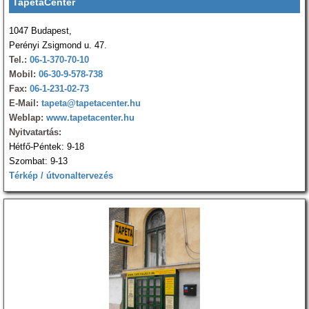
TapétaCenter
1047 Budapest,
Perényi Zsigmond u. 47.
Tel.:
06-1-370-70-10
Mobil:
06-30-9-578-738
Fax:
06-1-231-02-73
E-Mail:
tapeta@tapetacenter.hu
Weblap:
www.tapetacenter.hu
Nyitvatartás:
Hétfő-Péntek: 9-18
Szombat: 9-13
Térkép / útvonaltervezés