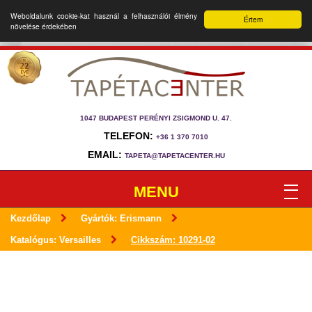
Weboldalunk cookie-kat használ a felhasználói élmény
Értem
növelése érdekében
1047 BUDAPEST PERÉNYI ZSIGMOND U. 47.
TELEFON:
+36 1 370 7010
EMAIL:
TAPETA@TAPETACENTER.HU
MENU
Kezdőlap
Gyártók: Erismann
Katalógus: Versailles
Cikkszám: 10291-02