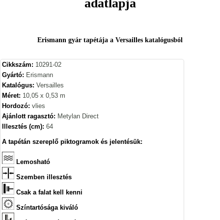
adatlapja
Erismann gyár tapétája a Versailles katalógusból
Cikkszám:
10291-02
Gyártó:
Erismann
Katalógus:
Versailles
Méret:
10,05 x 0,53 m
Hordozó:
vlies
Ajánlott ragasztó:
Metylan Direct
Illesztés (cm):
64
A tapétán szereplő piktogramok és jelentésük:
Lemosható
Szemben illesztés
Csak a falat kell kenni
Színtartósága kiváló