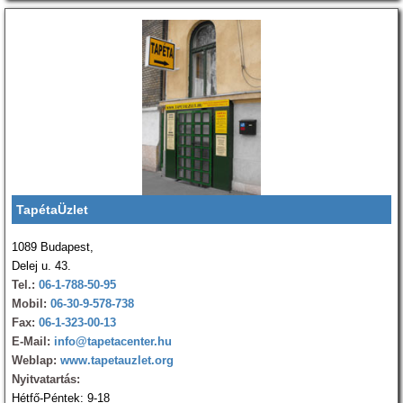
TapétaÜzlet
1089 Budapest,
Delej u. 43.
Tel.:
06-1-788-50-95
Mobil:
06-30-9-578-738
Fax:
06-1-323-00-13
E-Mail:
info@tapetacenter.hu
Weblap:
www.tapetauzlet.org
Nyitvatartás:
Hétfő-Péntek: 9-18