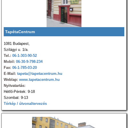
TapétaCentrum
1081 Budapest,
Szilágyi u. 1/a.
Tel.:
06-1-303-90-52
Mobil:
06-30-9-798-234
Fax:
06-1-785-03-20
E-Mail:
tapeta@tapetacentrum.hu
Weblap:
www.tapetacentrum.hu
Nyitvatartás:
Hétfő-Péntek: 9-18
Szombat: 9-13
Térkép / útvonaltervezés