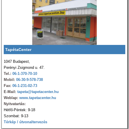
TapétaCenter
1047 Budapest,
Perényi Zsigmond u. 47.
Tel.:
06-1-370-70-10
Mobil:
06-30-9-578-738
Fax:
06-1-231-02-73
E-Mail:
tapeta@tapetacenter.hu
Weblap:
www.tapetacenter.hu
Nyitvatartás:
Hétfő-Péntek: 9-18
Szombat: 9-13
Térkép / útvonaltervezés