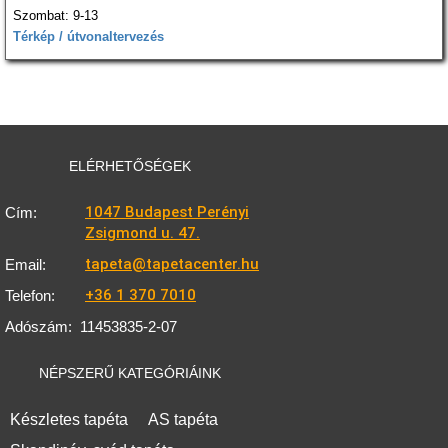
Szombat: 9-13
Térkép / útvonaltervezés
ELÉRHETŐSÉGEK
1047 Budapest Perényi
Cím:
Zsigmond u. 47.
tapeta@tapetacenter.hu
Email:
+36 1 370 7010
Telefon:
Adószám:
11453835-2-07
NÉPSZERŰ KATEGÓRIÁINK
Készletes tapéta
AS tapéta