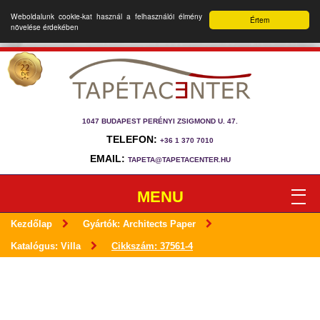
Weboldalunk cookie-kat használ a felhasználói élmény
Értem
növelése érdekében
1047 BUDAPEST PERÉNYI ZSIGMOND U. 47.
TELEFON:
+36 1 370 7010
EMAIL:
TAPETA@TAPETACENTER.HU
MENU
Kezdőlap
Gyártók: Architects Paper
Katalógus: Villa
Cikkszám: 37561-4