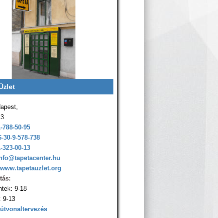
Üzlet
apest,
43.
1-788-50-95
6-30-9-578-738
1-323-00-13
nfo@tapetacenter.hu
www.tapetauzlet.org
tás:
ntek: 9-18
 9-13
 útvonaltervezés