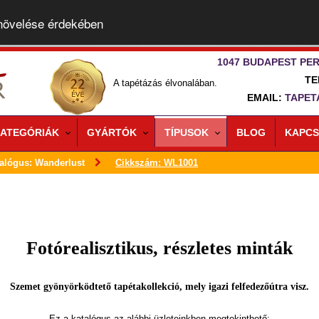
 növelése érdekében
1047 BUDAPEST PER
TE
A tapétázás élvonalában.
EMAIL:
TAPET
ATEGÓRIÁK
GYÁRTÓK
TÍPUSOK
BLOG
KAPCS
alógus: Wanderlust
Cikkszám: WL1001
Fotórealisztikus, részletes minták
Szemet gyönyörködtető tapétakollekció, mely igazi felfedezőútra visz.
Ez a katalógus az alábbi üzleteinkben megtekinthető: