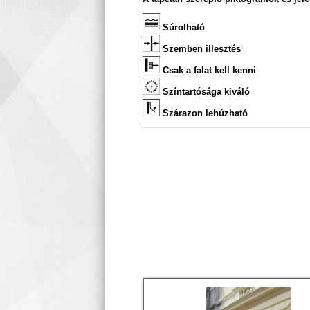
Súrolható
Szemben illesztés
Csak a falat kell kenni
Színtartósága kiváló
Szárazon lehúzható