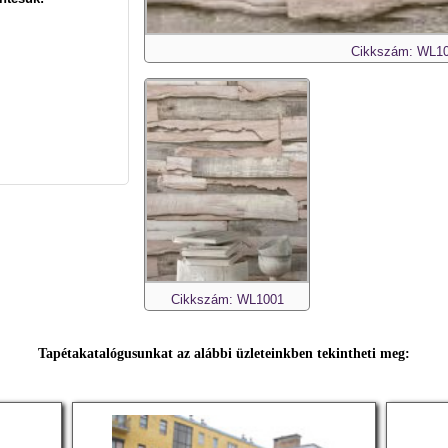
Cikkszám: WL1
Cikkszám: WL1001
Tapétakatalógusunkat az alábbi üzleteinkben tekintheti meg: