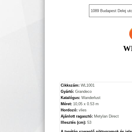
1089 Budapest Delej utc
WL
Cikkszám:
WL1001
Gyártó:
Grandeco
Katalógus:
Wanderlust
Méret:
10,05 x 0.53 m
Hordozó:
vlies
Ajánlott ragasztó:
Metylan Direct
Illesztés (cm):
53
A tapétán szereplő piktogramok és jele