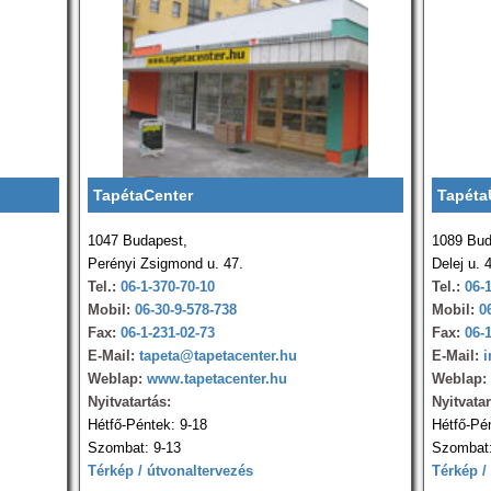
TapétaCenter
Tapéta
1047 Budapest,
1089 Bud
Perényi Zsigmond u. 47.
Delej u. 
Tel.:
06-1-370-70-10
Tel.:
06-
Mobil:
06-30-9-578-738
Mobil:
0
Fax:
06-1-231-02-73
Fax:
06-
E-Mail:
tapeta@tapetacenter.hu
E-Mail:
i
Weblap:
www.tapetacenter.hu
Weblap:
Nyitvatartás:
Nyitvatar
Hétfő-Péntek: 9-18
Hétfő-Pé
Szombat: 9-13
Szombat:
Térkép / útvonaltervezés
Térkép /