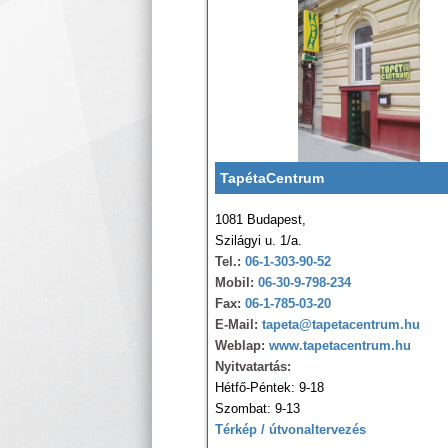
TapétaCentrum
1081 Budapest,
Szilágyi u. 1/a.
Tel.:
06-1-303-90-52
Mobil:
06-30-9-798-234
Fax:
06-1-785-03-20
E-Mail:
tapeta@tapetacentrum.hu
Weblap:
www.tapetacentrum.hu
Nyitvatartás:
Hétfő-Péntek: 9-18
Szombat: 9-13
Térkép / útvonaltervezés