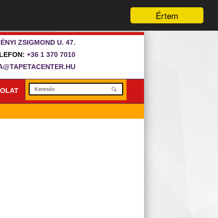
Értem
ÉNYI ZSIGMOND U. 47.
LEFON:
+36 1 370 7010
A@TAPETACENTER.HU
OLAT