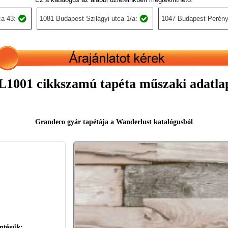
a 43:
1081 Budapest Szilágyi utca 1/a:
1047 Budapest Perény
1001 cikkszamú tapéta műszaki adatla
Grandeco gyár tapétája a Wanderlust katalógusból
ntésük: