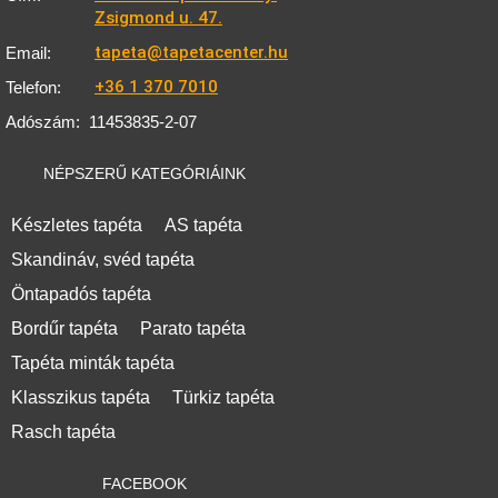
Zsigmond u. 47.
tapeta@tapetacenter.hu
Email:
+36 1 370 7010
Telefon:
Adószám:
11453835-2-07
NÉPSZERŰ KATEGÓRIÁINK
Készletes tapéta
AS tapéta
Skandináv, svéd tapéta
Öntapadós tapéta
Bordűr tapéta
Parato tapéta
Tapéta minták tapéta
Klasszikus tapéta
Türkiz tapéta
Rasch tapéta
FACEBOOK