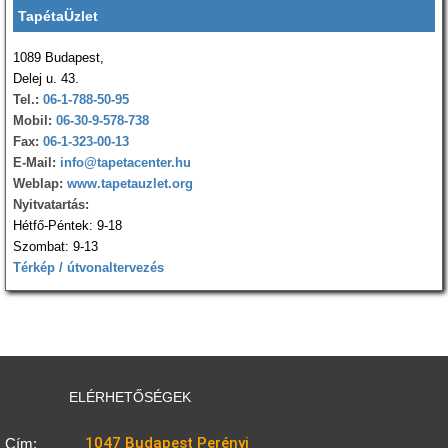
TapétaÜzlet
1089 Budapest,
Delej u. 43.
Tel.:
06-1-788-50-95
Mobil:
06-30-9-578-738
Fax:
06-1-323-00-13
E-Mail:
info@tapetacenter.hu
Weblap:
www.tapetauzlet.org
Nyitvatartás:
Hétfő-Péntek: 9-18
Szombat: 9-13
Térkép / útvonaltervezés
ELÉRHETŐSÉGEK
1047 Budapest Perényi
Cím: