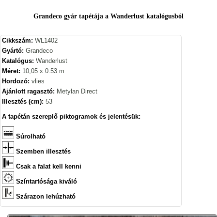
Grandeco gyár tapétája a Wanderlust katalógusból
Cikkszám:
WL1402
Gyártó:
Grandeco
Katalógus:
Wanderlust
Méret:
10,05 x 0.53 m
Hordozó:
vlies
Ajánlott ragasztó:
Metylan Direct
Illesztés (cm):
53
A tapétán szereplő piktogramok és jelentésük:
Súrolható
Szemben illesztés
Csak a falat kell kenni
Színtartósága kiváló
Szárazon lehúzható