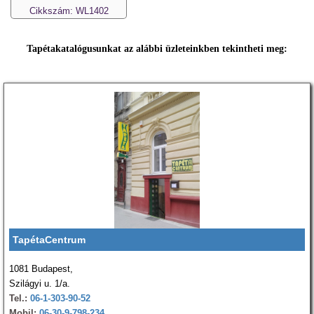
Cikkszám: WL1402
Tapétakatalógusunkat az alábbi üzleteinkben tekintheti meg:
TapétaCentrum
1081 Budapest,
Szilágyi u. 1/a.
Tel.:
06-1-303-90-52
Mobil:
06-30-9-798-234