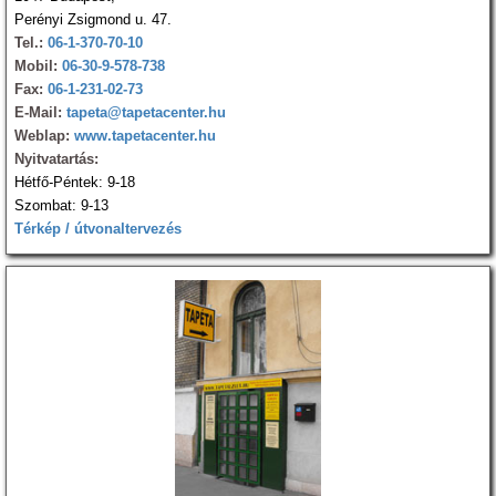
Perényi Zsigmond u. 47.
Tel.:
06-1-370-70-10
Mobil:
06-30-9-578-738
Fax:
06-1-231-02-73
E-Mail:
tapeta@tapetacenter.hu
Weblap:
www.tapetacenter.hu
Nyitvatartás:
Hétfő-Péntek: 9-18
Szombat: 9-13
Térkép / útvonaltervezés