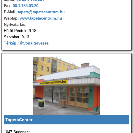
Fax:
06-1-785-03-20
E-Mail:
tapeta@tapetacentrum.hu
Weblap:
www.tapetacentrum.hu
Nyitvatartás:
Hétfő-Péntek: 9-18
Szombat: 9-13
Térkép / útvonaltervezés
TapétaCenter
1047 Budapest,