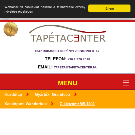
Weboldalunk cookie-kat használ a felhasználói élmény
Értem
növelése érdekében
1047 BUDAPEST PERÉNYI ZSIGMOND U. 47.
TELEFON:
+36 1 370 7010
EMAIL:
TAPETA@TAPETACENTER.HU
MENU
Kezdőlap
Gyártók: Grandeco
Katalógus: Wanderlust
Cikkszám: WL1402