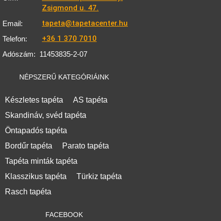
Zsigmond u. 47.
tapeta@tapetacenter.hu
Email:
+36 1 370 7010
Telefon:
Adószám:
11453835-2-07
NÉPSZERŰ KATEGÓRIÁINK
Készletes tapéta
AS tapéta
Skandináv, svéd tapéta
Öntapadós tapéta
Bordűr tapéta
Parato tapéta
Tapéta minták tapéta
Klasszikus tapéta
Türkiz tapéta
Rasch tapéta
FACEBOOK