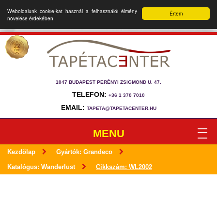
Weboldalunk cookie-kat használ a felhasználói élmény
Értem
növelése érdekében
1047 BUDAPEST PERÉNYI ZSIGMOND U. 47.
TELEFON:
+36 1 370 7010
EMAIL:
TAPETA@TAPETACENTER.HU
MENU
Kezdőlap
Gyártók: Grandeco
Katalógus: Wanderlust
Cikkszám: WL2002