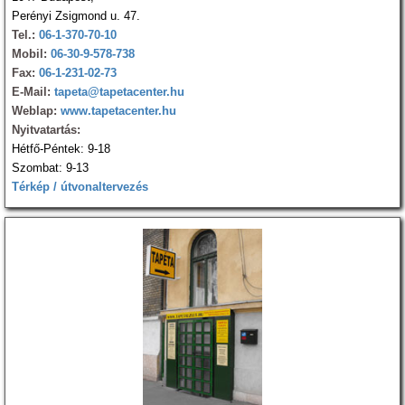
Perényi Zsigmond u. 47.
Tel.:
06-1-370-70-10
Mobil:
06-30-9-578-738
Fax:
06-1-231-02-73
E-Mail:
tapeta@tapetacenter.hu
Weblap:
www.tapetacenter.hu
Nyitvatartás:
Hétfő-Péntek: 9-18
Szombat: 9-13
Térkép / útvonaltervezés