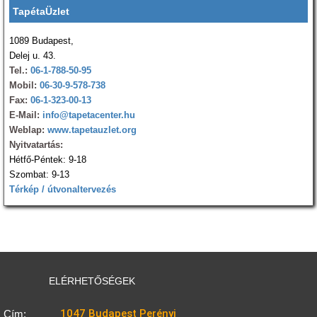
TapétaÜzlet
1089 Budapest,
Delej u. 43.
Tel.:
06-1-788-50-95
Mobil:
06-30-9-578-738
Fax:
06-1-323-00-13
E-Mail:
info@tapetacenter.hu
Weblap:
www.tapetauzlet.org
Nyitvatartás:
Hétfő-Péntek: 9-18
Szombat: 9-13
Térkép / útvonaltervezés
ELÉRHETŐSÉGEK
1047 Budapest Perényi
Cím: