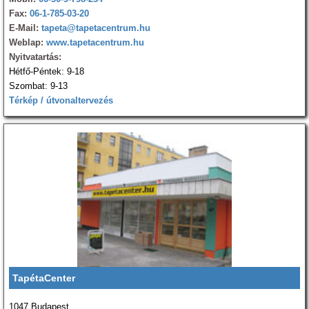
Fax:
06-1-785-03-20
E-Mail:
tapeta@tapetacentrum.hu
Weblap:
www.tapetacentrum.hu
Nyitvatartás:
Hétfő-Péntek: 9-18
Szombat: 9-13
Térkép / útvonaltervezés
TapétaCenter
1047 Budapest,