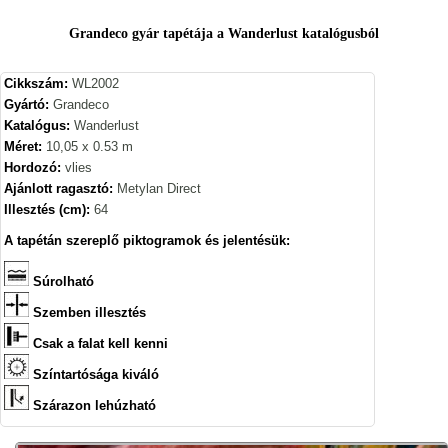
Grandeco gyár tapétája a Wanderlust katalógusból
Cikkszám:
WL2002
Gyártó:
Grandeco
Katalógus:
Wanderlust
Méret:
10,05 x 0.53 m
Hordozó:
vlies
Ajánlott ragasztó:
Metylan Direct
Illesztés (cm):
64
A tapétán szereplő piktogramok és jelentésük:
Súrolható
Szemben illesztés
Csak a falat kell kenni
Színtartósága kiváló
Szárazon lehúzható