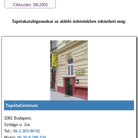
Cikkszám: WL2002
Tapétakatalógusunkat az alábbi üzleteinkben tekintheti meg:
TapétaCentrum
1081 Budapest,
Szilágyi u. 1/a.
Tel.:
06-1-303-90-52
Mobil:
06-30-9-798-234