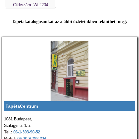
Cikkszám: WL2204
Tapétakatalógusunkat az alábbi üzleteinkben tekintheti meg:
TapétaCentrum
1081 Budapest,
Szilágyi u. 1/a.
Tel.:
06-1-303-90-52
Mobil:
06-30-9-798-234