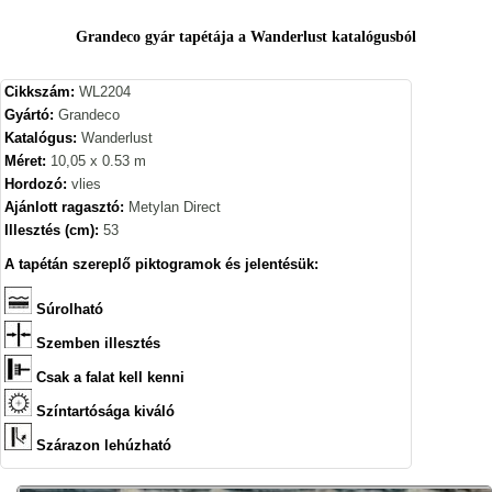
Grandeco gyár tapétája a Wanderlust katalógusból
Cikkszám:
WL2204
Gyártó:
Grandeco
Katalógus:
Wanderlust
Méret:
10,05 x 0.53 m
Hordozó:
vlies
Ajánlott ragasztó:
Metylan Direct
Illesztés (cm):
53
A tapétán szereplő piktogramok és jelentésük:
Súrolható
Szemben illesztés
Csak a falat kell kenni
Színtartósága kiváló
Szárazon lehúzható