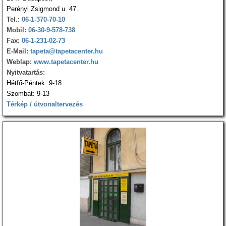
Perényi Zsigmond u. 47.
Tel.:
06-1-370-70-10
Mobil:
06-30-9-578-738
Fax:
06-1-231-02-73
E-Mail:
tapeta@tapetacenter.hu
Weblap:
www.tapetacenter.hu
Nyitvatartás:
Hétfő-Péntek: 9-18
Szombat: 9-13
Térkép / útvonaltervezés