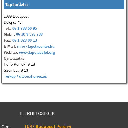
TapétaÜzlet
1089 Budapest,
Delej u. 43.
Tel.:
06-1-788-50-95
Mobil:
06-30-9-578-738
Fax:
06-1-323-00-13
E-Mail:
info@tapetacenter.hu
Weblap:
www.tapetauzlet.org
Nyitvatartás:
Hétfő-Péntek: 9-18
Szombat: 9-13
Térkép / útvonaltervezés
ELÉRHETŐSÉGEK
1047 Budapest Perényi
Cím: