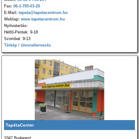
Fax:
06-1-785-03-20
E-Mail:
tapeta@tapetacentrum.hu
Weblap:
www.tapetacentrum.hu
Nyitvatartás:
Hétfő-Péntek: 9-18
Szombat: 9-13
Térkép / útvonaltervezés
TapétaCenter
1047 Budapest,