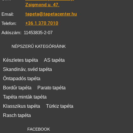
Zsigmond u. 47.
tapeta@tapetacenter.hu
Email:
+36 1 370 7010
Telefon:
Adószám:
11453835-2-07
NÉPSZERŰ KATEGÓRIÁINK
Készletes tapéta
AS tapéta
Skandináv, svéd tapéta
Öntapadós tapéta
Bordűr tapéta
Parato tapéta
Tapéta minták tapéta
Klasszikus tapéta
Türkiz tapéta
Rasch tapéta
FACEBOOK