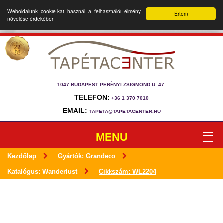
Weboldalunk cookie-kat használ a felhasználói élmény
Értem
növelése érdekében
1047 BUDAPEST PERÉNYI ZSIGMOND U. 47.
TELEFON:
+36 1 370 7010
EMAIL:
TAPETA@TAPETACENTER.HU
MENU
Kezdőlap
Gyártók: Grandeco
Katalógus: Wanderlust
Cikkszám: WL2204