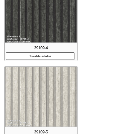
39109-4
További adatok
39109-5