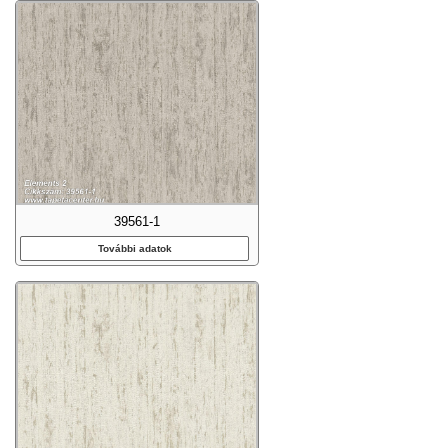
39561-1
További adatok