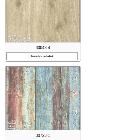
30043-4
További adatok
30723-1