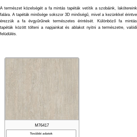
A természet közelségét a fa mintás tapéták vetítik a szobáink, lakótereink
falára. A tapéták minősége sokszor 3D minőségű, mivel a kezünkkel érintve
érezzük a fa évgyűrűinek természetes érintését. Különböző fa mintás
tapéták között tölteni a napjainkat és ablakot nyitni a természetre, valódi
felüdülés.
M76417
További adatok