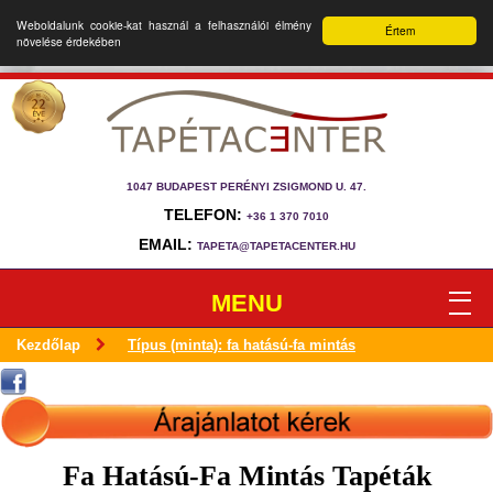
Weboldalunk cookie-kat használ a felhasználói élmény
Értem
növelése érdekében
1047 BUDAPEST PERÉNYI ZSIGMOND U. 47.
TELEFON:
+36 1 370 7010
EMAIL:
TAPETA@TAPETACENTER.HU
MENU
Kezdőlap
Típus (minta): fa hatású-fa mintás
Fa Hatású-Fa Mintás Tapéták