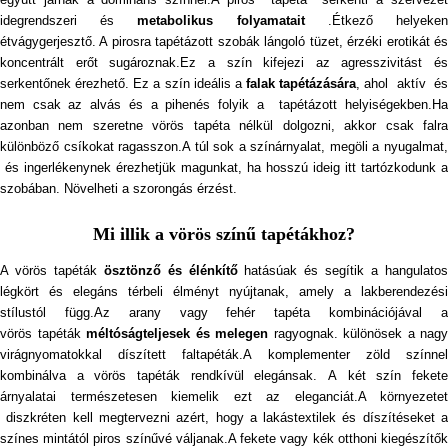
idegrendszeri és
metabolikus folyamatait
.Étkező helyeke
étvágygerjesztő. A pirosra tapétázott szobák lángoló tüzet, érzéki erotikát és
koncentrált erőt sugároznak.Ez a szín kifejezi az agresszivitást és
serkentőnek érezhető. Ez a szín ideális a
falak
tapétázására
, ahol aktív é
nem csak az alvás és a pihenés folyik a tapétázott helyiségekben.Ha
azonban nem szeretne vörös tapéta nélkül dolgozni, akkor csak falra
különböző csíkokat ragasszon.A túl sok a színárnyalat, megöli a nyugalmat,
és ingerlékenynek érezhetjük magunkat, ha hosszú ideig itt tartózkodunk a
szobában. Növelheti a szorongás érzést.
Mi illik a vörös színű tapétákhoz?
A vörös tapéták
ösztönző és élénkítő
hatásúak és segítik a hangulato
légkört és elegáns térbeli élményt nyújtanak, amely a lakberendezési
stílustól függ.Az arany vagy fehér tapéta kombinációjával a
vörös tapéták
méltóságteljese
k
és melegen
ragyognak. különösek a nagy
virágnyomatokkal díszített faltapéták.A komplementer zöld színnel
kombinálva a vörös tapéták rendkívül elegánsak. A két szín fekete
árnyalatai természetesen kiemelik ezt az eleganciát.A környezetet
diszkréten kell megtervezni azért, hogy a lakástextilek és díszítéseket a
színes mintától piros színűvé váljanak.A fekete vagy kék otthoni kiegészítők