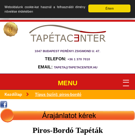
Weboldalunk cookie-kat használ a felhasználói élmény
Értem
növelése érdekében
1047 BUDAPEST PERÉNYI ZSIGMOND U. 47.
TELEFON:
+36 1 370 7010
EMAIL:
TAPETA@TAPETACENTER.HU
MENU
Kezdőlap
Típus (szín): piros-bordó
Piros-Bordó Tapéták