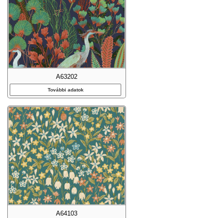
A63202
További adatok
A64103