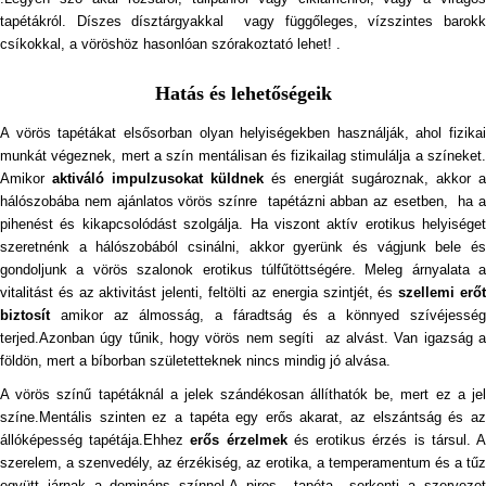
tapétákról. Díszes dísztárgyakkal vagy függőleges, vízszintes barokk
csíkokkal, a vöröshöz hasonlóan szórakoztató lehet! .
Hatás és lehetőségeik
A vörös tapétákat elsősorban olyan helyiségekben használják, ahol fizikai
munkát végeznek, mert a szín mentálisan és fizikailag stimulálja a színeket.
Amikor
aktiváló impulzusokat küldnek
és energiát sugároznak, akkor a
hálószobába nem ajánlatos vörös színre tapétázni abban az esetben, ha a
pihenést és kikapcsolódást szolgálja. Ha viszont aktív erotikus helyiséget
szeretnénk a hálószobából csinálni, akkor gyerünk és vágjunk bele és
gondoljunk a vörös szalonok erotikus túlfűtöttségére. Meleg árnyalata a
vitalitást és az aktivitást jelenti, feltölti az energia szintjét, és
s
zellemi erő
biztosít
amikor az álmosság, a fáradtság és a könnyed szívéjessé
terjed.Azonban úgy tűnik, hogy vörös nem segíti az alvást. Van igazság a
földön, mert a bíborban születetteknek nincs mindig jó alvása.
A vörös színű tapétáknál a jelek szándékosan állíthatók be, mert ez a jel
színe.Mentális szinten ez a tapéta egy erős akarat, az elszántság és az
állóképesség tapétája.Ehhez
erős érzelmek
és erotikus érzés is társul. 
szerelem, a szenvedély, az érzékiség, az erotika, a temperamentum és a tűz
együtt járnak a domináns színnel.A piros tapéta serkenti a szervezet