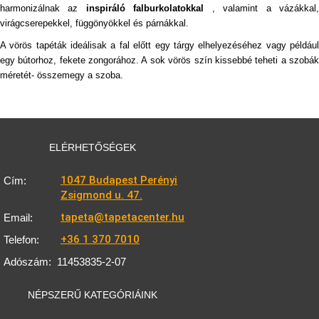
harmonizálnak az
inspiráló falburkolatokkal
, valamint a vázákkal
virágcserepekkel, függönyökkel és párnákkal.
A vörös tapéták ideálisak a fal előtt egy tárgy elhelyezéséhez vagy például
egy bútorhoz, fekete zongorához. A sok vörös szín kissebbé teheti a szobák
méretét- összemegy a szoba.
ELÉRHETŐSÉGEK
1047 Budapest Perényi
Cím:
Zsigmond u. 47.
tapeta@tapetacenter.hu
Email:
+36 1 370 7010
Telefon:
Adószám:
11453835-2-07
NÉPSZERŰ KATEGÓRIÁINK