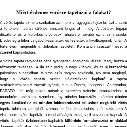
Miért érdemes vörösre tapétázni a falakat?
A vörös tapéta színe a szobában az intenzív ragyogást fejezi ki. Ezt a színt
a történelem során különös vonzerő lengte át mindig. A cézárok tógáját
díszítette és a katolikus bíborosok ruháján él tovább ez a szín csoda.
Eredetileg a bíbor csigából készítették és festették a kiváltságosok ruháit. A
történelem megemlíti a „bíborban született Konstantin császár” nevét a
színnel kapcsolatban.
A vörös tapéta ragyogása néha gyengéden lángolónak látszik. Megy hozzá a
rózsaszín tavasszal, a lila szín pedig a nagy királyok és az új burzsoázia
palotáiban a napjaiban. A piros szín nagyon sokoldalú, így nem meglepő,
hogy a
vörös tapéta
széles választékban kapható a tapéta
szaküzleteinkben.A tapéták gyártói, mint a Rasch, Livingwols, As-creation,
PARATO és még sokan mások a szerelem színeire támaszkodnak a
monokróm tapétákkal szemben. Így minden korosztály számára minden
egyes karakterhez és
minden lakberendezési stílushoz
megfelelő vörö
tapéta található, amelyből számos elméleti és pszichés hatás származik.A
vlies, nem szőtt tapéták, a moshatóságuk miatt, vinil bevonatot kapnak. A
vörös tapéták üzleteinkben kaphatók
különféle formatervezési mintákka
.Legyen szó akár rózsáról, tulipánról vagy ciklámenről, vagy a virágos