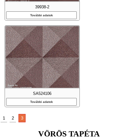
39938-2
További adatok
SA524106
További adatok
1
2
3
VÖRÖS TAPÉTA