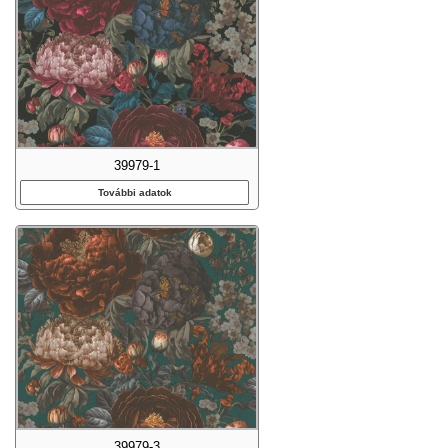
39979-1
További adatok
39979-3