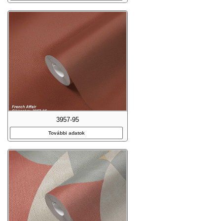
3957-95
További adatok