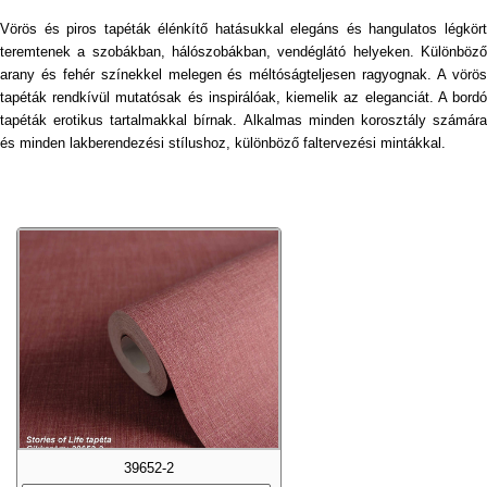
Vörös és piros tapéták élénkítő hatásukkal elegáns és hangulatos légkört
teremtenek a szobákban, hálószobákban, vendéglátó helyeken. Különböző
arany és fehér színekkel melegen és méltóságteljesen ragyognak. A vörös
tapéták rendkívül mutatósak és inspirálóak, kiemelik az eleganciát. A bordó
tapéták erotikus tartalmakkal bírnak. Alkalmas minden korosztály számára
és minden lakberendezési stílushoz, különböző faltervezési mintákkal.
39652-2